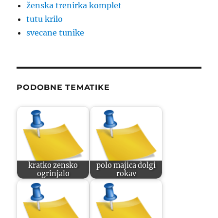
ženska trenirka komplet
tutu krilo
svecane tunike
PODOBNE TEMATIKE
kratko zensko
polo majica dolgi
ogrinjalo
rokav