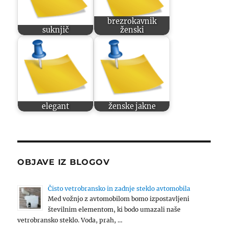
brezrokavnik
suknjič
ženski
elegant
ženske jakne
OBJAVE IZ BLOGOV
Čisto vetrobransko in zadnje steklo avtomobila
Med vožnjo z avtomobilom bomo izpostavljeni
številnim elementom, ki bodo umazali naše
vetrobransko steklo. Voda, prah, …