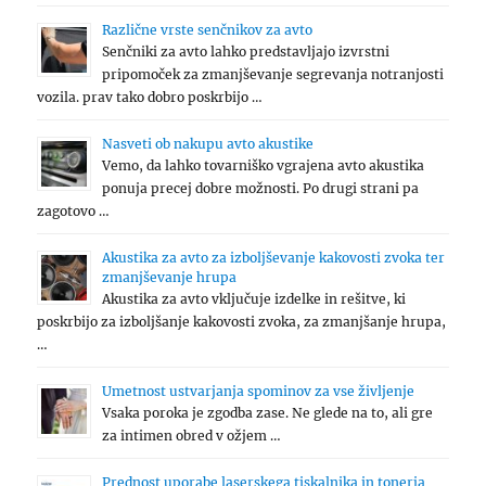
Različne vrste senčnikov za avto
Senčniki za avto lahko predstavljajo izvrstni
pripomoček za zmanjševanje segrevanja notranjosti
vozila. prav tako dobro poskrbijo …
Nasveti ob nakupu avto akustike
Vemo, da lahko tovarniško vgrajena avto akustika
ponuja precej dobre možnosti. Po drugi strani pa
zagotovo …
Akustika za avto za izboljševanje kakovosti zvoka ter
zmanjševanje hrupa
Akustika za avto vključuje izdelke in rešitve, ki
poskrbijo za izboljšanje kakovosti zvoka, za zmanjšanje hrupa,
…
Umetnost ustvarjanja spominov za vse življenje
Vsaka poroka je zgodba zase. Ne glede na to, ali gre
za intimen obred v ožjem …
Prednost uporabe laserskega tiskalnika in tonerja