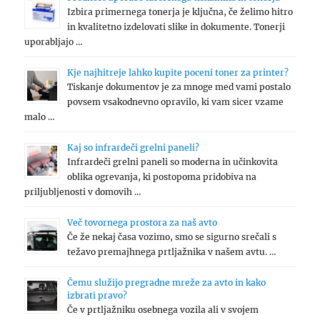
Izbira primernega tonerja je ključna, če želimo hitro
in kvalitetno izdelovati slike in dokumente. Tonerji
uporabljajo …
Kje najhitreje lahko kupite poceni toner za printer?
Tiskanje dokumentov je za mnoge med vami postalo
povsem vsakodnevno opravilo, ki vam sicer vzame
malo …
Kaj so infrardeči grelni paneli?
Infrardeči grelni paneli so moderna in učinkovita
oblika ogrevanja, ki postopoma pridobiva na
priljubljenosti v domovih …
Več tovornega prostora za naš avto
Če že nekaj časa vozimo, smo se sigurno srečali s
težavo premajhnega prtljažnika v našem avtu. …
Čemu služijo pregradne mreže za avto in kako
izbrati pravo?
Če v prtljažniku osebnega vozila ali v svojem