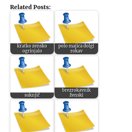
Related Posts:
kratko zensko
polo majica dolgi
ogrinjalo
rokav
brezrokavnik
suknjič
ženski