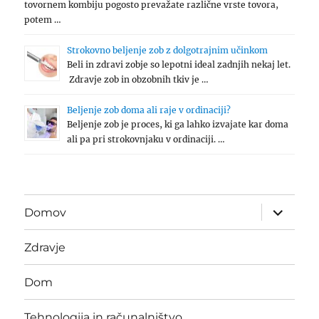
tovornem kombiju pogosto prevažate različne vrste tovora,
potem …
Strokovno beljenje zob z dolgotrajnim učinkom
Beli in zdravi zobje so lepotni ideal zadnjih nekaj let.
Zdravje zob in obzobnih tkiv je …
Beljenje zob doma ali raje v ordinaciji?
Beljenje zob je proces, ki ga lahko izvajate kar doma
ali pa pri strokovnjaku v ordinaciji. …
expand
Domov
child
menu
Zdravje
Dom
Tehnologija in računalništvo