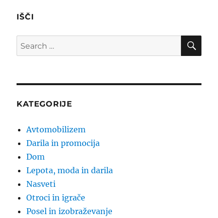
IŠČI
SE
Search
for:
KATEGORIJE
Avtomobilizem
Darila in promocija
Dom
Lepota, moda in darila
Nasveti
Otroci in igrače
Posel in izobraževanje