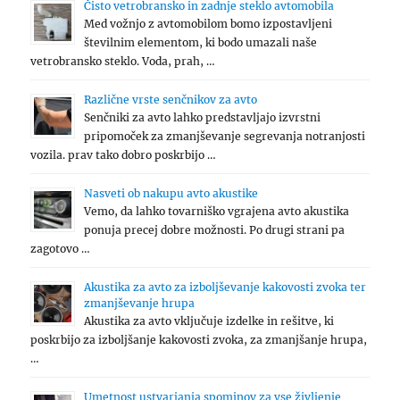
Čisto vetrobransko in zadnje steklo avtomobila
Med vožnjo z avtomobilom bomo izpostavljeni
številnim elementom, ki bodo umazali naše
vetrobransko steklo. Voda, prah, …
Različne vrste senčnikov za avto
Senčniki za avto lahko predstavljajo izvrstni
pripomoček za zmanjševanje segrevanja notranjosti
vozila. prav tako dobro poskrbijo …
Nasveti ob nakupu avto akustike
Vemo, da lahko tovarniško vgrajena avto akustika
ponuja precej dobre možnosti. Po drugi strani pa
zagotovo …
Akustika za avto za izboljševanje kakovosti zvoka ter
zmanjševanje hrupa
Akustika za avto vključuje izdelke in rešitve, ki
poskrbijo za izboljšanje kakovosti zvoka, za zmanjšanje hrupa,
…
Umetnost ustvarjanja spominov za vse življenje