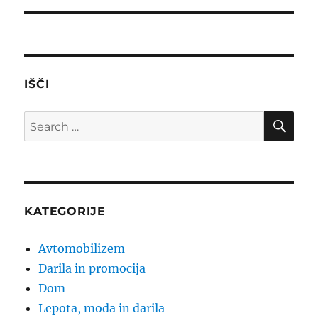
IŠČI
SE
Search
for:
KATEGORIJE
Avtomobilizem
Darila in promocija
Dom
Lepota, moda in darila