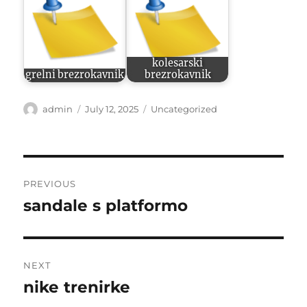
kolesarski
grelni brezrokavnik
brezrokavnik
Author
Posted
Categories
admin
July 12, 2025
Uncategorized
on
Post
PREVIOUS
navigation
sandale s platformo
Previous
post:
NEXT
nike trenirke
Next
post: