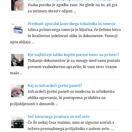
Vsaka poroka je zgodba zase. Ne glede na to, ali gre
za intimen obred v ožjem …
Prednost uporabe laserskega tiskalnika in tonerja
Izbira primernega tonerja je ključna, če želimo hitro
in kvalitetno izdelovati slike in dokumente. Tonerji
uporabljajo …
Kje najhitreje lahko kupite poceni toner za printer?
Tiskanje dokumentov je za mnoge med vami postalo
povsem vsakodnevno opravilo, ki vam sicer vzame
malo …
Kaj so infrardeči grelni paneli?
Infrardeči grelni paneli so moderna in učinkovita
oblika ogrevanja, ki postopoma pridobiva na
priljubljenosti v domovih …
Več tovornega prostora za naš avto
Če že nekaj časa vozimo, smo se sigurno srečali s
težavo premajhnega prtljažnika v našem avtu. …