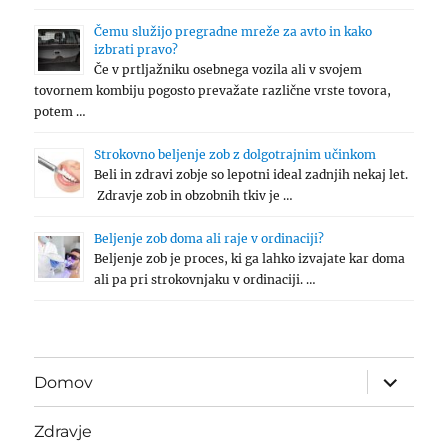
Čemu služijo pregradne mreže za avto in kako
izbrati pravo?
Če v prtljažniku osebnega vozila ali v svojem
tovornem kombiju pogosto prevažate različne vrste tovora,
potem …
Strokovno beljenje zob z dolgotrajnim učinkom
Beli in zdravi zobje so lepotni ideal zadnjih nekaj let.
Zdravje zob in obzobnih tkiv je …
Beljenje zob doma ali raje v ordinaciji?
Beljenje zob je proces, ki ga lahko izvajate kar doma
ali pa pri strokovnjaku v ordinaciji. …
expand
Domov
child
menu
Zdravje