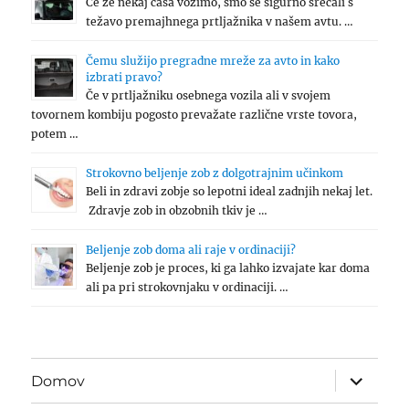
Če že nekaj časa vozimo, smo se sigurno srečali s
težavo premajhnega prtljažnika v našem avtu. …
Čemu služijo pregradne mreže za avto in kako
izbrati pravo?
Če v prtljažniku osebnega vozila ali v svojem
tovornem kombiju pogosto prevažate različne vrste tovora,
potem …
Strokovno beljenje zob z dolgotrajnim učinkom
Beli in zdravi zobje so lepotni ideal zadnjih nekaj let.
Zdravje zob in obzobnih tkiv je …
Beljenje zob doma ali raje v ordinaciji?
Beljenje zob je proces, ki ga lahko izvajate kar doma
ali pa pri strokovnjaku v ordinaciji. …
expand
Domov
child
menu