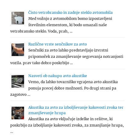
Čisto vetrobransko in zadnje steklo avtomobila
Med vožnjo z avtomobilom bomo izpostavljeni
številnim elementom, ki bodo umazali naše
vetrobransko steklo. Voda, prah, …
Različne vrste senčnikov za avto
Senčniki za avto lahko predstavljajo izvrstni
pripomoček za zmanjševanje segrevanja notranjosti
vozila. prav tako dobro poskrbijo …
Nasveti ob nakupu avto akustike
Vemo, da lahko tovarniško vgrajena avto akustika
ponuja precej dobre možnosti. Po drugi strani pa
zagotovo …
Akustika za avto za izboljševanje kakovosti zvoka ter
zmanjševanje hrupa
Akustika za avto vključuje izdelke in rešitve, ki
poskrbijo za izboljšanje kakovosti zvoka, za zmanjšanje hrupa,
…