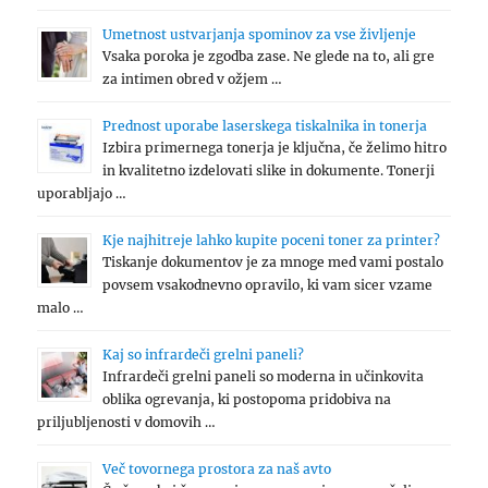
Umetnost ustvarjanja spominov za vse življenje
Vsaka poroka je zgodba zase. Ne glede na to, ali gre
za intimen obred v ožjem …
Prednost uporabe laserskega tiskalnika in tonerja
Izbira primernega tonerja je ključna, če želimo hitro
in kvalitetno izdelovati slike in dokumente. Tonerji
uporabljajo …
Kje najhitreje lahko kupite poceni toner za printer?
Tiskanje dokumentov je za mnoge med vami postalo
povsem vsakodnevno opravilo, ki vam sicer vzame
malo …
Kaj so infrardeči grelni paneli?
Infrardeči grelni paneli so moderna in učinkovita
oblika ogrevanja, ki postopoma pridobiva na
priljubljenosti v domovih …
Več tovornega prostora za naš avto