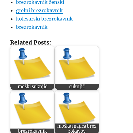
brezrokavnik ženski
grelni brezrokavnik
kolesarski brezrokavnik
brezrokavnik
Related Posts:
moški suknjič
suknjič
moška majica brez
brezrokavnik
rokavov