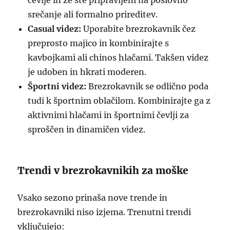
čevlje in že ste pripravljeni na poslovno
srečanje ali formalno prireditev.
Casual videz:
Uporabite brezrokavnik čez
preprosto majico in kombinirajte s
kavbojkami ali chinos hlačami. Takšen videz
je udoben in hkrati moderen.
Športni videz:
Brezrokavnik se odlično poda
tudi k športnim oblačilom. Kombinirajte ga z
aktivnimi hlačami in športnimi čevlji za
sproščen in dinamičen videz.
Trendi v brezrokavnikih za moške
Vsako sezono prinaša nove trende in
brezrokavniki niso izjema. Trenutni trendi
vključujejo: