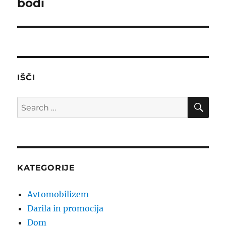
bodi
Next
post:
IŠČI
SE
Search
for:
KATEGORIJE
Avtomobilizem
Darila in promocija
Dom