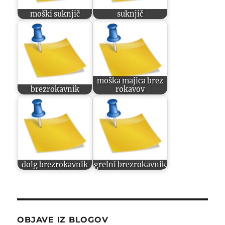
moški suknjič
suknjič
moška majica brez
brezrokavnik
rokavov
dolg brezrokavnik
grelni brezrokavnik
OBJAVE IZ BLOGOV