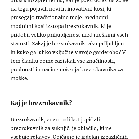
drastično spremenila, kar je povzročilo, da so se
na trgu pojavili novi in inovativni kosi, ki
presegajo tradicionalne meje. Med temi
modnimi kosi izstopa brezrokavnik, ki je
pridobil veliko priljubljenost med moškimi vseh
starosti. Zakaj je brezrokavnik tako priljubljen
in kako ga lahko vključite v svojo garderobo? V
tem članku bomo raziskali vse značilnosti,
prednosti in načine nošenja brezrokavnika za
moške.
Kaj je brezrokavnik?
Brezrokavnik, znan tudi kot jopič ali
brezrokavnik za suknjič, je oblačilo, ki ne
vsebuje rokavov. Običajno je izdelan iz različnih