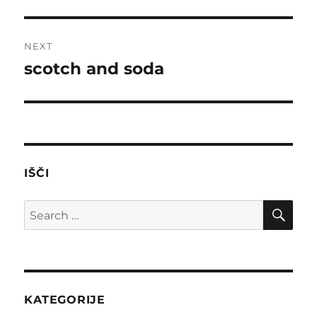
post:
NEXT
scotch and soda
Next
post:
IŠČI
SE
Search
for:
KATEGORIJE