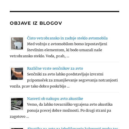
OBJAVE IZ BLOGOV
Čisto vetrobransko in zadnje steklo avtomobila
Med vožnjo z avtomobilom bomo izpostavljeni
številnim elementom, ki bodo umazali naše
vetrobransko steklo. Voda, prah, …
Različne vrste senčnikov za avto
Senčniki za avto lahko predstavljajo izvrstni
pripomoček za zmanjševanje segrevanja notranjosti
vozila. prav tako dobro poskrbijo …
Nasveti ob nakupu avto akustike
Vemo, da lahko tovarniško vgrajena avto akustika
ponuja precej dobre možnosti. Po drugi strani pa
zagotovo …
Akustika za avto za izboljševanje kakovosti zvoka ter