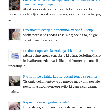
zmanjševanje hrupa
Akustika za avto vključuje izdelke in rešitve, ki
poskrbijo za izboljšanje kakovosti zvoka, za zmanjšanje hrupa,
…
Umetnost ustvarjanja spominov za vse življenje
Vsaka poroka je zgodba zase. Ne glede na to, ali gre
za intimen obred v ožjem …
Prednost uporabe laserskega tiskalnika in tonerja
Izbira primernega tonerja je ključna, če želimo hitro
in kvalitetno izdelovati slike in dokumente. Tonerji
uporabljajo …
Kje najhitreje lahko kupite poceni toner za printer?
Tiskanje dokumentov je za mnoge med vami postalo
povsem vsakodnevno opravilo, ki vam sicer vzame
malo …
Kaj so infrardeči grelni paneli?
Infrardeči grelni paneli so moderna in učinkovita