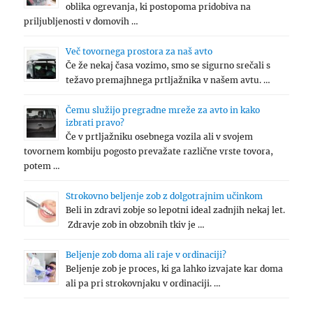
oblika ogrevanja, ki postopoma pridobiva na
priljubljenosti v domovih …
Več tovornega prostora za naš avto
Če že nekaj časa vozimo, smo se sigurno srečali s
težavo premajhnega prtljažnika v našem avtu. …
Čemu služijo pregradne mreže za avto in kako
izbrati pravo?
Če v prtljažniku osebnega vozila ali v svojem
tovornem kombiju pogosto prevažate različne vrste tovora,
potem …
Strokovno beljenje zob z dolgotrajnim učinkom
Beli in zdravi zobje so lepotni ideal zadnjih nekaj let.
Zdravje zob in obzobnih tkiv je …
Beljenje zob doma ali raje v ordinaciji?
Beljenje zob je proces, ki ga lahko izvajate kar doma
ali pa pri strokovnjaku v ordinaciji. …