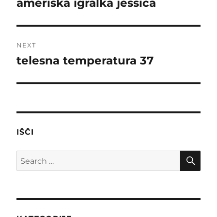
ameriška igralka jessica
Previous
post:
NEXT
telesna temperatura 37
Next
post:
IŠČI
SE
Search
for: