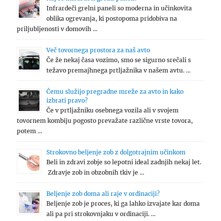
Infrardeči grelni paneli so moderna in učinkovita
oblika ogrevanja, ki postopoma pridobiva na
priljubljenosti v domovih …
Več tovornega prostora za naš avto
Če že nekaj časa vozimo, smo se sigurno srečali s
težavo premajhnega prtljažnika v našem avtu. …
Čemu služijo pregradne mreže za avto in kako
izbrati pravo?
Če v prtljažniku osebnega vozila ali v svojem
tovornem kombiju pogosto prevažate različne vrste tovora,
potem …
Strokovno beljenje zob z dolgotrajnim učinkom
Beli in zdravi zobje so lepotni ideal zadnjih nekaj let.
Zdravje zob in obzobnih tkiv je …
Beljenje zob doma ali raje v ordinaciji?
Beljenje zob je proces, ki ga lahko izvajate kar doma
ali pa pri strokovnjaku v ordinaciji. …