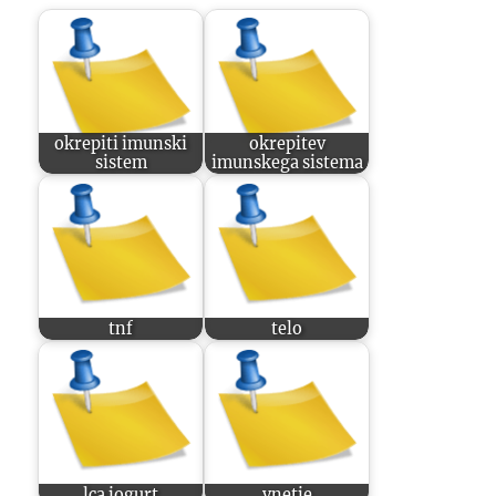
okrepiti imunski
okrepitev
sistem
imunskega sistema
tnf
telo
lca jogurt
vnetje