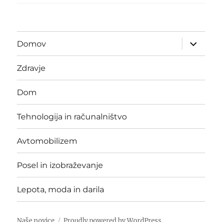
expand
Domov
child
menu
Zdravje
Dom
Tehnologija in računalništvo
Avtomobilizem
Posel in izobraževanje
Lepota, moda in darila
Naše novice
Proudly powered by WordPress