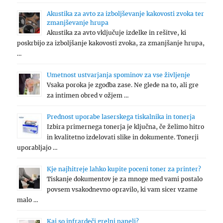
Akustika za avto za izboljševanje kakovosti zvoka ter
zmanjševanje hrupa
Akustika za avto vključuje izdelke in rešitve, ki
poskrbijo za izboljšanje kakovosti zvoka, za zmanjšanje hrupa,
…
Umetnost ustvarjanja spominov za vse življenje
Vsaka poroka je zgodba zase. Ne glede na to, ali gre
za intimen obred v ožjem …
Prednost uporabe laserskega tiskalnika in tonerja
Izbira primernega tonerja je ključna, če želimo hitro
in kvalitetno izdelovati slike in dokumente. Tonerji
uporabljajo …
Kje najhitreje lahko kupite poceni toner za printer?
Tiskanje dokumentov je za mnoge med vami postalo
povsem vsakodnevno opravilo, ki vam sicer vzame
malo …
Kaj so infrardeči grelni paneli?