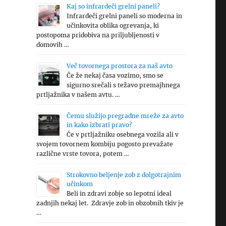
Kaj so infrardeči grelni paneli?
Infrardeči grelni paneli so moderna in
učinkovita oblika ogrevanja, ki
postopoma pridobiva na priljubljenosti v
domovih …
Več tovornega prostora za naš avto
Če že nekaj časa vozimo, smo se
sigurno srečali s težavo premajhnega
prtljažnika v našem avtu. …
Čemu služijo pregradne mreže za avto
in kako izbrati pravo?
Če v prtljažniku osebnega vozila ali v
svojem tovornem kombiju pogosto prevažate
različne vrste tovora, potem …
Strokovno beljenje zob z dolgotrajnim
učinkom
Beli in zdravi zobje so lepotni ideal
zadnjih nekaj let. Zdravje zob in obzobnih tkiv je
…