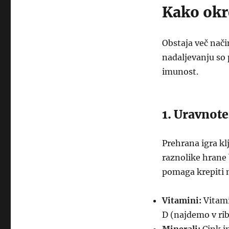
Kako okr
Obstaja več nači
nadaljevanju so p
imunost.
1. Uravnot
Prehrana igra kl
raznolike hrane 
pomaga krepiti n
Vitamini:
Vitami
D (najdemo v rib