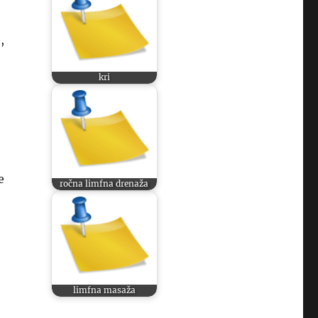
,
kri
e
ročna limfna drenaža
limfna masaža