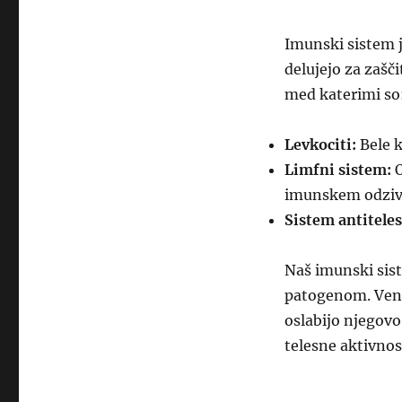
Imunski sistem j
delujejo za zašč
med katerimi so
Levkociti:
Bele k
Limfni sistem:
O
imunskem odziv
Sistem antiteles
Naš imunski sist
patogenom. Vend
oslabijo njegovo
telesne aktivnost