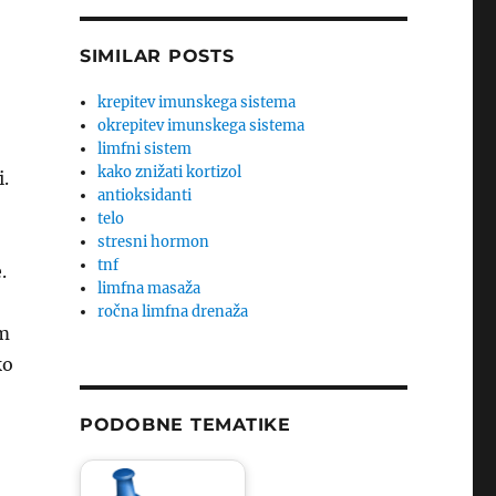
SIMILAR POSTS
krepitev imunskega sistema
okrepitev imunskega sistema
limfni sistem
kako znižati kortizol
.
antioksidanti
telo
stresni hormon
tnf
.
limfna masaža
ročna limfna drenaža
im
ko
PODOBNE TEMATIKE