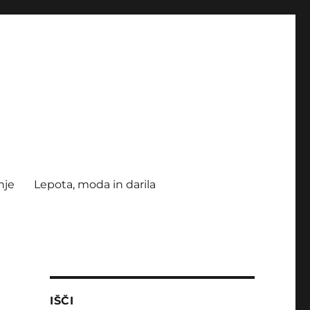
nje
Lepota, moda in darila
IŠČI