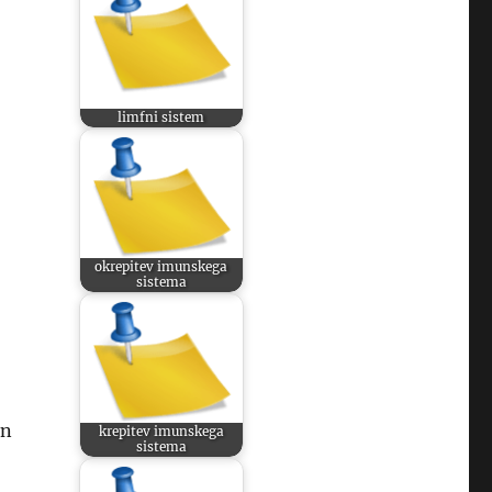
limfni sistem
okrepitev imunskega
sistema
in
krepitev imunskega
sistema