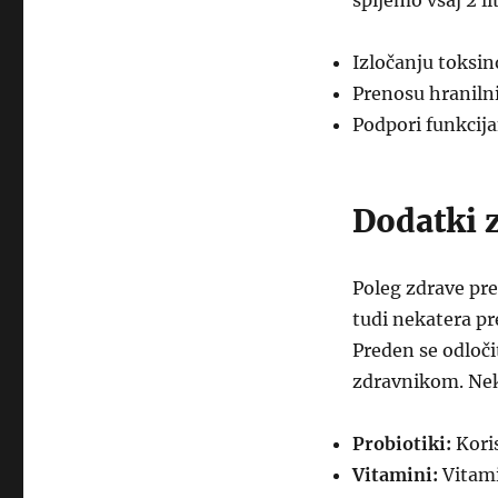
spijemo vsaj 2 l
Izločanju toksin
Prenosu hranilni
Podpori funkcija
Dodatki 
Poleg zdrave pre
tudi nekatera pr
Preden se odloči
zdravnikom. Neka
Probiotiki:
Koris
Vitamini:
Vitamin