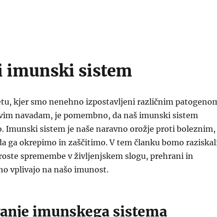
i imunski sistem
tu, kjer smo nenehno izpostavljeni različnim patogeno
avim navadam, je pomembno, da naš imunski sistem
. Imunski sistem je naše naravno orožje proti boleznim,
 da ga okrepimo in zaščitimo. V tem članku bomo raziskali
roste spremembe v življenjskem slogu, prehrani in
no vplivajo na našo imunost.
anje imunskega sistema