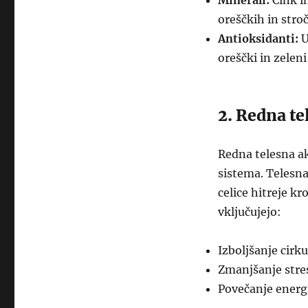
Minerali:
Cink i
oreščkih in stroč
Antioksidanti:
U
oreščki in zelen
2. Redna te
Redna telesna ak
sistema. Telesn
celice hitreje kr
vključujejo:
Izboljšanje cirku
Zmanjšanje stre
Povečanje energi