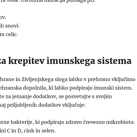
itra vode. Ustrezna hidracija pomaga pri:
ov.
h snovi.
m celic.
za krepitev imunskega sistema
hrane in življenjskega sloga lahko v prehrano vključimo
ehranska dopolnila, ki lahko podpirajo imunski sistem.
te za jemanje dodatkov, se posvetujte s svojim
j priljubljenih dodatkov vključuje:
tne bakterije, ki podpirajo zdravo črevesno mikrobioto.
i C in D, cink in selen.