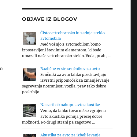
OBJAVE IZ BLOGOV
Čisto vetrobransko in zadnje steklo
avtomobila
Med vožnjo z avtomobilom bomo
izpostavljeni številnim elementom, ki bodo
umazali naše vetrobransko steklo. Voda, prah, …
mo
Različne vrste senčnikov za avto
Senčniki za avto lahko predstavljajo
izvrstni pripomoček za zmanjševanje
segrevanja notranjosti vozila. prav tako dobro
poskrbijo …
Nasveti ob nakupu avto akustike
Vemo, da lahko tovarniško vgrajena
avto akustika ponuja precej dobre
možnosti. Po drugi strani pa zagotovo …
Akustika za avto za izboljševanje