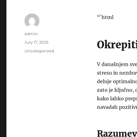
“`html
Author
admin
Okrepit
Posted
July 17, 2025
on
Categories
Uncategorized
V današnjem sve
stresu in nezdr
deluje optimalno
zato je ključno,
kako lahko prep
navadah pozitiv
Razumev