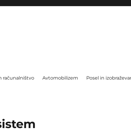
n računalništvo
Avtomobilizem
Posel in izobraževa
sistem