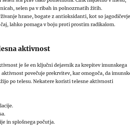
n selen sta prav tako pomembna. Cink najdemo v mesu,
nicah, selen pa v ribah in polnozrnatih žitih.
živanje hrane, bogate z antioksidanti, kot so jagodičevje
i čaj, lahko pomaga v boju proti prostim radikalom.
lesna aktivnost
tivnost je še en ključni dejavnik za krepitev imunskega
a aktivnost povečuje prekrvitev, kar omogoča, da imunsk
ožijo po telesu. Nekatere koristi telesne aktivnosti
lacije.
sa.
je in splošnega počutja.