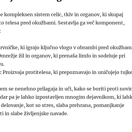
e kompleksen sistem celic, tkiv in organov, ki skupaj
ito telesa pred okužbami. Sestavlja ga več komponent,
:
rvničke, ki igrajo ključno vlogo v obrambi pred okužbami
mrežje žil in organov, ki prenaša limfo in sodeluje pri
u.
:
Proizvaja protitelesa, ki prepoznavajo in uničujejo tujke
em se nenehno prilagaja in uči, kako se boriti proti nov
ar pa je lahko izpostavljen mnogim dejavnikom, ki lah
 delovanje, kot so stres, slaba prehrana, pomanjkanje
i in slabe življenjske navade.