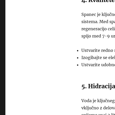
Spanec je ključ
sistema. Med spa
regeneracijo celi
spijo med 7-9 ur
Ustvarite redno 
Izogibajte se e
Ustvarite udobn
5. Hidracij
Voda je ključneg
vključno z delov