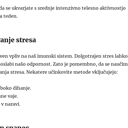
, da se ukvarjate s srednje intenzivno telesno aktivnostjo
a teden.
anje stresa
ven vpliv na naš imunski sistem. Dolgotrajen stres lahko
n oslabi našo odpornost. Zato je pomembno, da se nauči
nja stresa. Nekatere učinkovite metode vključujejo:
oboko dihanje.
sne vaje.
 v naravi.
en spanec