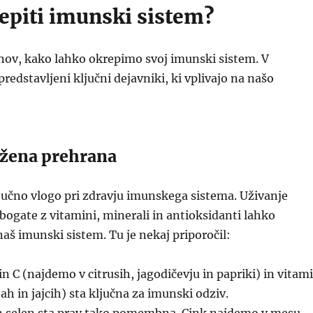
epiti imunski sistem?
nov, kako lahko okrepimo svoj imunski sistem. V
redstavljeni ključni dejavniki, ki vplivajo na našo
ežena prehrana
jučno vlogo pri zdravju imunskega sistema. Uživanje
bogate z vitamini, minerali in antioksidanti lahko
aš imunski sistem. Tu je nekaj priporočil:
n C (najdemo v citrusih, jagodičevju in papriki) in vitam
ah in jajcih) sta ključna za imunski odziv.