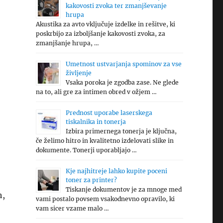
kakovosti zvoka ter zmanjševanje
hrupa
Akustika za avto vključuje izdelke in rešitve, ki
poskrbijo za izboljšanje kakovosti zvoka, za
zmanjšanje hrupa, …
Umetnost ustvarjanja spominov za vse
življenje
Vsaka poroka je zgodba zase. Ne glede
na to, ali gre za intimen obred v ožjem …
Prednost uporabe laserskega
tiskalnika in tonerja
Izbira primernega tonerja je ključna,
če želimo hitro in kvalitetno izdelovati slike in
dokumente. Tonerji uporabljajo …
Kje najhitreje lahko kupite poceni
toner za printer?
Tiskanje dokumentov je za mnoge med
h,
vami postalo povsem vsakodnevno opravilo, ki
vam sicer vzame malo …