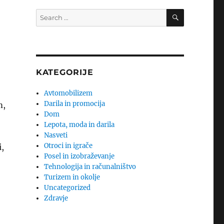
SEARCH
Search
for:
KATEGORIJE
Avtomobilizem
Darila in promocija
m,
Dom
Lepota, moda in darila
Nasveti
Otroci in igrače
,
Posel in izobraževanje
Tehnologija in računalništvo
Turizem in okolje
Uncategorized
Zdravje