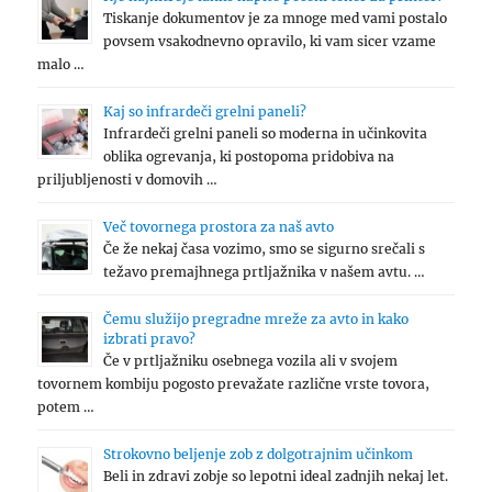
Tiskanje dokumentov je za mnoge med vami postalo
povsem vsakodnevno opravilo, ki vam sicer vzame
malo …
Kaj so infrardeči grelni paneli?
Infrardeči grelni paneli so moderna in učinkovita
oblika ogrevanja, ki postopoma pridobiva na
priljubljenosti v domovih …
Več tovornega prostora za naš avto
Če že nekaj časa vozimo, smo se sigurno srečali s
težavo premajhnega prtljažnika v našem avtu. …
Čemu služijo pregradne mreže za avto in kako
izbrati pravo?
Če v prtljažniku osebnega vozila ali v svojem
tovornem kombiju pogosto prevažate različne vrste tovora,
potem …
Strokovno beljenje zob z dolgotrajnim učinkom
Beli in zdravi zobje so lepotni ideal zadnjih nekaj let.