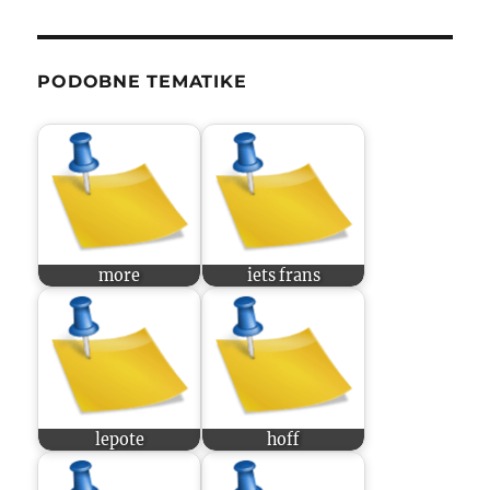
PODOBNE TEMATIKE
more
iets frans
lepote
hoff