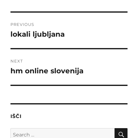
Post
PREVIOUS
navigation
lokali ljubljana
Previous
post:
NEXT
hm online slovenija
Next
post:
IŠČI
SE
Search