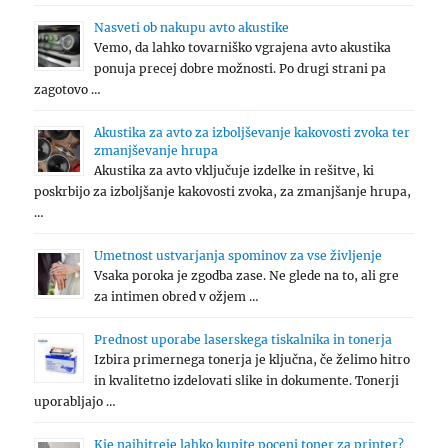
Nasveti ob nakupu avto akustike
Vemo, da lahko tovarniško vgrajena avto akustika
ponuja precej dobre možnosti. Po drugi strani pa
zagotovo …
Akustika za avto za izboljševanje kakovosti zvoka ter
zmanjševanje hrupa
Akustika za avto vključuje izdelke in rešitve, ki
poskrbijo za izboljšanje kakovosti zvoka, za zmanjšanje hrupa,
…
Umetnost ustvarjanja spominov za vse življenje
Vsaka poroka je zgodba zase. Ne glede na to, ali gre
za intimen obred v ožjem …
Prednost uporabe laserskega tiskalnika in tonerja
Izbira primernega tonerja je ključna, če želimo hitro
in kvalitetno izdelovati slike in dokumente. Tonerji
uporabljajo …
Kje najhitreje lahko kupite poceni toner za printer?