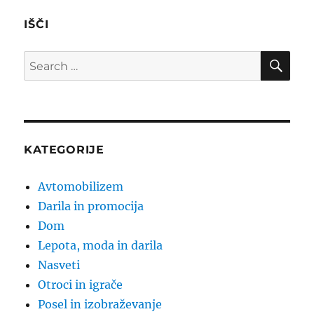
IŠČI
SE
Search
for:
KATEGORIJE
Avtomobilizem
Darila in promocija
Dom
Lepota, moda in darila
Nasveti
Otroci in igrače
Posel in izobraževanje