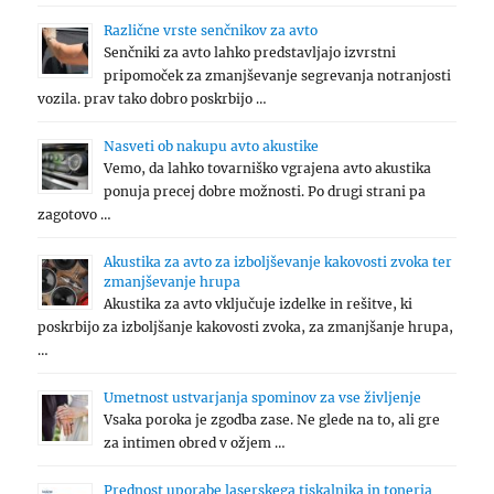
Različne vrste senčnikov za avto
Senčniki za avto lahko predstavljajo izvrstni
pripomoček za zmanjševanje segrevanja notranjosti
vozila. prav tako dobro poskrbijo …
Nasveti ob nakupu avto akustike
Vemo, da lahko tovarniško vgrajena avto akustika
ponuja precej dobre možnosti. Po drugi strani pa
zagotovo …
Akustika za avto za izboljševanje kakovosti zvoka ter
zmanjševanje hrupa
Akustika za avto vključuje izdelke in rešitve, ki
poskrbijo za izboljšanje kakovosti zvoka, za zmanjšanje hrupa,
…
Umetnost ustvarjanja spominov za vse življenje
Vsaka poroka je zgodba zase. Ne glede na to, ali gre
za intimen obred v ožjem …
Prednost uporabe laserskega tiskalnika in tonerja