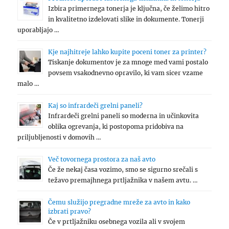
Izbira primernega tonerja je ključna, če želimo hitro
in kvalitetno izdelovati slike in dokumente. Tonerji
uporabljajo …
Kje najhitreje lahko kupite poceni toner za printer?
Tiskanje dokumentov je za mnoge med vami postalo
povsem vsakodnevno opravilo, ki vam sicer vzame
malo …
Kaj so infrardeči grelni paneli?
Infrardeči grelni paneli so moderna in učinkovita
oblika ogrevanja, ki postopoma pridobiva na
priljubljenosti v domovih …
Več tovornega prostora za naš avto
Če že nekaj časa vozimo, smo se sigurno srečali s
težavo premajhnega prtljažnika v našem avtu. …
Čemu služijo pregradne mreže za avto in kako
izbrati pravo?
Če v prtljažniku osebnega vozila ali v svojem