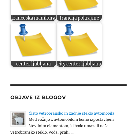
francoska manikura
francija pokrajine
center ljubljana
city center ljubljana
OBJAVE IZ BLOGOV
Čisto vetrobransko in zadnje steklo avtomobila
Med vožnjo z avtomobilom bomo izpostavljeni
številnim elementom, ki bodo umazali naše
vetrobransko steklo. Voda, prah, …