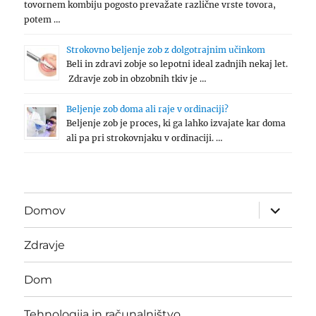
tovornem kombiju pogosto prevažate različne vrste tovora,
potem …
Strokovno beljenje zob z dolgotrajnim učinkom
Beli in zdravi zobje so lepotni ideal zadnjih nekaj let.
Zdravje zob in obzobnih tkiv je …
Beljenje zob doma ali raje v ordinaciji?
Beljenje zob je proces, ki ga lahko izvajate kar doma
ali pa pri strokovnjaku v ordinaciji. …
expand
Domov
child
menu
Zdravje
Dom
Tehnologija in računalništvo