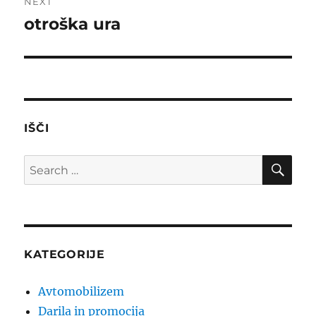
NEXT
otroška ura
Next
post:
IŠČI
SE
Search
for:
KATEGORIJE
Avtomobilizem
Darila in promocija