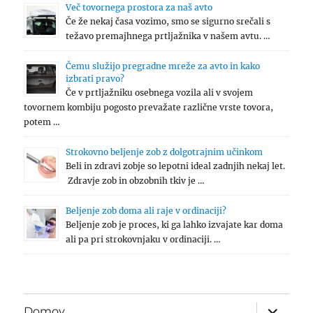
Več tovornega prostora za naš avto
Če že nekaj časa vozimo, smo se sigurno srečali s
težavo premajhnega prtljažnika v našem avtu. …
Čemu služijo pregradne mreže za avto in kako
izbrati pravo?
Če v prtljažniku osebnega vozila ali v svojem
tovornem kombiju pogosto prevažate različne vrste tovora,
potem …
Strokovno beljenje zob z dolgotrajnim učinkom
Beli in zdravi zobje so lepotni ideal zadnjih nekaj let.
Zdravje zob in obzobnih tkiv je …
Beljenje zob doma ali raje v ordinaciji?
Beljenje zob je proces, ki ga lahko izvajate kar doma
ali pa pri strokovnjaku v ordinaciji. …
expand
Domov