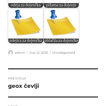
odeja za dojenčka
pižama za dojenje
odejica za dojenčka
oblačila za dojenčke
Author
Posted
Categories
admin
July 12, 2025
Uncategorized
on
Post
PREVIOUS
navigation
geox čevlji
Previous
post: