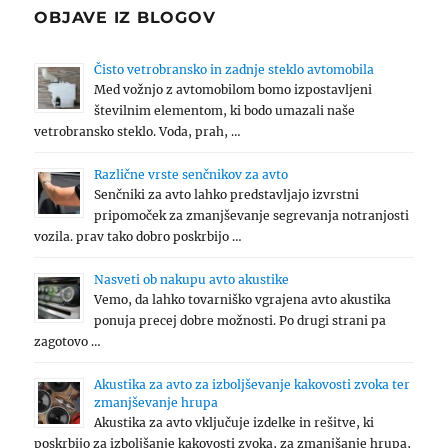
OBJAVE IZ BLOGOV
Čisto vetrobransko in zadnje steklo avtomobila
Med vožnjo z avtomobilom bomo izpostavljeni
številnim elementom, ki bodo umazali naše
vetrobransko steklo. Voda, prah, …
Različne vrste senčnikov za avto
Senčniki za avto lahko predstavljajo izvrstni
pripomoček za zmanjševanje segrevanja notranjosti
vozila. prav tako dobro poskrbijo …
Nasveti ob nakupu avto akustike
Vemo, da lahko tovarniško vgrajena avto akustika
ponuja precej dobre možnosti. Po drugi strani pa
zagotovo …
Akustika za avto za izboljševanje kakovosti zvoka ter
zmanjševanje hrupa
Akustika za avto vključuje izdelke in rešitve, ki
poskrbijo za izboljšanje kakovosti zvoka, za zmanjšanje hrupa,