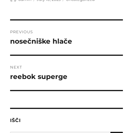
on
Post
PREVIOUS
navigation
nosečniške hlače
Previous
post:
NEXT
reebok superge
Next
post:
IŠČI