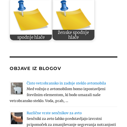
ženske spodnje
spodnje hlače
hlače
OBJAVE IZ BLOGOV
Čisto vetrobransko in zadnje steklo avtomobila
Med vožnjo z avtomobilom bomo izpostavljeni
številnim elementom, ki bodo umazali naše
vetrobransko steklo. Voda, prah, …
Različne vrste senčnikov za avto
Senčniki za avto lahko predstavljajo izvrstni
pripomoček za zmanjševanje segrevanja notranjosti