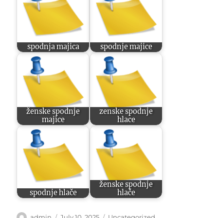
spodnja majica
spodnje majice
ženske spodnje
zenske spodnje
majice
hlace
ženske spodnje
spodnje hlače
hlače
Author
Posted
Categories
admin
July 10, 2025
Uncategorized