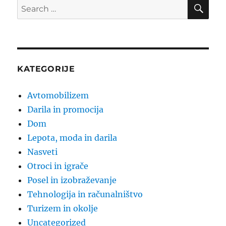
SE
Search
for:
KATEGORIJE
Avtomobilizem
Darila in promocija
Dom
Lepota, moda in darila
Nasveti
Otroci in igrače
Posel in izobraževanje
Tehnologija in računalništvo
Turizem in okolje
Uncategorized