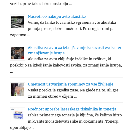
vozila. prav tako dobro poskrbijo …
Nasveti ob nakupu avto akustike
Vemo, da lahko tovarniško vgrajena avto akustika
ponuja precej dobre možnosti. Po drugi strani pa
zagotovo …
Akustika za avto za izboljševanje kakovosti zvoka ter
zmanjševanje hrupa
Akustika za avto vključuje izdelke in rešitve, ki
poskrbijo za izboljšanje kakovosti zvoka, za zmanjšanje hrupa,
…
Umetnost ustvarjanja spominov za vse življenje
Vsaka poroka je zgodba zase. Ne glede na to, ali gre
za intimen obred v ožjem …
Prednost uporabe laserskega tiskalnika in tonerja
Izbira primernega tonerja je ključna, če želimo hitro
in kvalitetno izdelovati slike in dokumente. Tonerji
uporabljajo …