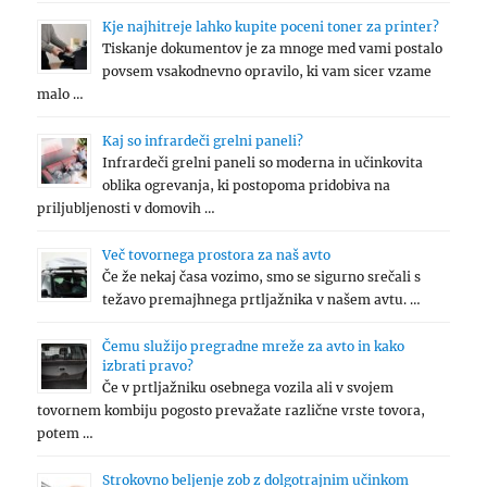
Kje najhitreje lahko kupite poceni toner za printer?
Tiskanje dokumentov je za mnoge med vami postalo
povsem vsakodnevno opravilo, ki vam sicer vzame
malo …
Kaj so infrardeči grelni paneli?
Infrardeči grelni paneli so moderna in učinkovita
oblika ogrevanja, ki postopoma pridobiva na
priljubljenosti v domovih …
Več tovornega prostora za naš avto
Če že nekaj časa vozimo, smo se sigurno srečali s
težavo premajhnega prtljažnika v našem avtu. …
Čemu služijo pregradne mreže za avto in kako
izbrati pravo?
Če v prtljažniku osebnega vozila ali v svojem
tovornem kombiju pogosto prevažate različne vrste tovora,
potem …
Strokovno beljenje zob z dolgotrajnim učinkom