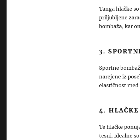
Tanga hlačke so 
priljubljene zara
bombaža, kar o
3. SPORTN
Sportne bombažn
narejene iz pos
elastičnost med
4. HLAČKE
Te hlačke ponuja
tesni. Idealne so