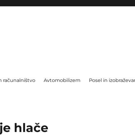
n računalništvo
Avtomobilizem
Posel in izobraževa
e hlače