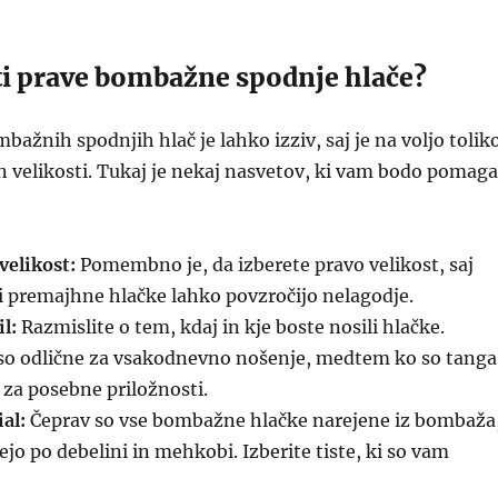
ti prave bombažne spodnje hlače?
bažnih spodnjih hlač je lahko izziv, saj je na voljo tolik
 in velikosti. Tukaj je nekaj nasvetov, ki vam bodo pomaga
velikost:
Pomembno je, da izberete pravo velikost, saj
i premajhne hlačke lahko povzročijo nelagodje.
il:
Razmislite o tem, kdaj in kje boste nosili hlačke.
 so odlične za vsakodnevno nošenje, medtem ko so tanga
za posebne priložnosti.
al:
Čeprav so vse bombažne hlačke narejene iz bombaža
ejo po debelini in mehkobi. Izberite tiste, ki so vam