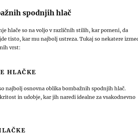
ažnih spodnjih hlač
 hlače so na voljo v različnih stilih, kar pomeni, da
de tisto, kar mu najbolj ustreza. Tukaj so nekatere izme
enih vrst:
NE HLAČKE
so najbolj osnovna oblika bombažnih spodnjih hlač.
ritost in udobje, kar jih naredi idealne za vsakodnevno
HLAČKE