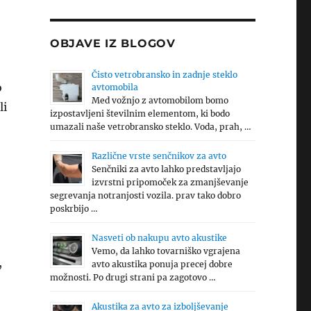
OBJAVE IZ BLOGOV
Čisto vetrobransko in zadnje steklo
o
avtomobila
Med vožnjo z avtomobilom bomo
li
izpostavljeni številnim elementom, ki bodo
umazali naše vetrobransko steklo. Voda, prah, …
Različne vrste senčnikov za avto
Senčniki za avto lahko predstavljajo
izvrstni pripomoček za zmanjševanje
segrevanja notranjosti vozila. prav tako dobro
poskrbijo …
Nasveti ob nakupu avto akustike
Vemo, da lahko tovarniško vgrajena
,
avto akustika ponuja precej dobre
možnosti. Po drugi strani pa zagotovo …
Akustika za avto za izboljševanje