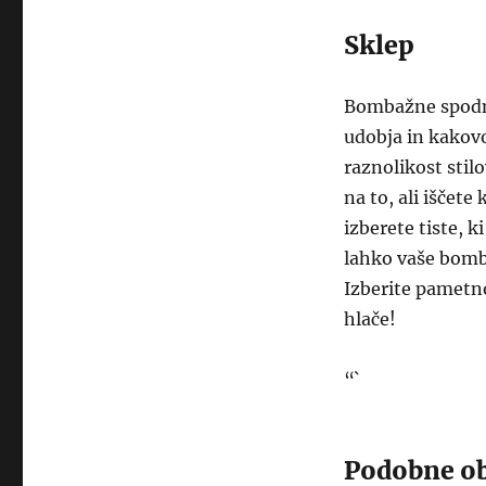
Sklep
Bombažne spodnje
udobja in kakovo
raznolikost stilo
na to, ali iščete
izberete tiste, 
lahko vaše bomb
Izberite pametno
hlače!
“`
Podobne ob