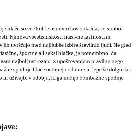
 hlače so več kot le osnovni kos oblačila; so simbol
sti. Njihova vsestranskost, naravne lastnosti in
v jih uvrščajo med najljubše izbire številnih ljudi. Ne gle
 klasične, športne ali seksi hlačke, je pomembno, da
ki vam najbolj ustrezajo. Z upoštevanjem pravilne nege
ažne spodnje hlače ostanejo udobne in lepe še dolgo čas
 in uživajte v udobju, ki ga nudijo bombažne spodnje
jave: