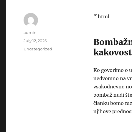
“`html
Author
admin
Bombažne
Posted
July 12, 2025
on
Categories
Uncategorized
kakovost
Ko govorimo o u
nedvomno na vrhu
vsakodnevno noš
bombaž nudi štev
članku bomo razi
njihove prednosti