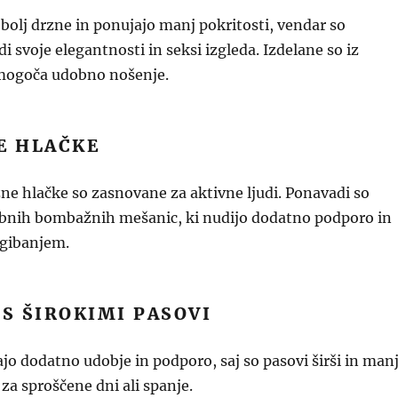
bolj drzne in ponujajo manj pokritosti, vendar so
di svoje elegantnosti in seksi izgleda. Izdelane so iz
mogoča udobno nošenje.
E HLAČKE
e hlačke so zasnovane za aktivne ljudi. Ponavadi so
ebnih bombažnih mešanic, ki nudijo dodatno podporo in
 gibanjem.
 S ŠIROKIMI PASOVI
jo dodatno udobje in podporo, saj so pasovi širši in man
 za sproščene dni ali spanje.