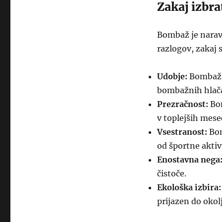
Zakaj izbr
Bombaž je naravn
razlogov, zakaj 
Udobje:
Bombaž j
bombažnih hlača
Prezračnost:
Bom
v toplejših mese
Vsestranost:
Bom
od športne akti
Enostavna nega
čistoče.
Ekološka izbira:
prijazen do okol