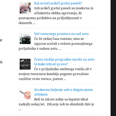
Kaj so infrardeči grelni paneli?
Infrardeči grelni paneli so moderna in
učinkovita oblika ogrevanja, ki
postopoma pridobiva na priljubljenosti v
domovih …
Več tovornega prostora za naš avto
Če že nekaj časa vozimo, smo se
de
sigurno srečali s težavo premajhnega
prtljažnika v našem avtu. …
Čemu služijo pregradne mreže za avto
a.
in kako izbrati pravo?
Če v prtljažniku osebnega vozila ali v
svojem tovornem kombiju pogosto prevažate
različne vrste tovora, potem …
Strokovno beljenje zob z dolgotrajnim
učinkom
Beli in zdravi zobje so lepotni ideal
zadnjih nekaj let. Zdravje zob in obzobnih tkiv je
…