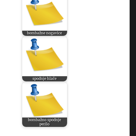
bombažne nogavice
spodnje hlače
bombažno spodnje
j
perilo