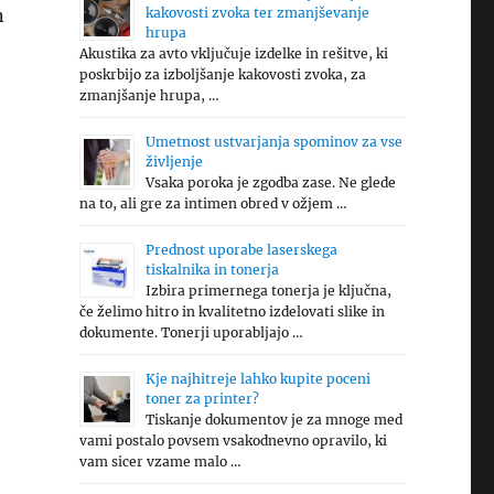
n
kakovosti zvoka ter zmanjševanje
hrupa
Akustika za avto vključuje izdelke in rešitve, ki
poskrbijo za izboljšanje kakovosti zvoka, za
zmanjšanje hrupa, …
Umetnost ustvarjanja spominov za vse
življenje
Vsaka poroka je zgodba zase. Ne glede
na to, ali gre za intimen obred v ožjem …
Prednost uporabe laserskega
tiskalnika in tonerja
Izbira primernega tonerja je ključna,
če želimo hitro in kvalitetno izdelovati slike in
dokumente. Tonerji uporabljajo …
Kje najhitreje lahko kupite poceni
toner za printer?
Tiskanje dokumentov je za mnoge med
vami postalo povsem vsakodnevno opravilo, ki
vam sicer vzame malo …