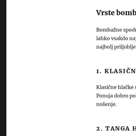
Vrste bomb
Bombažne spodnje
lahko vsakdo naj
najbolj priljublj
1. KLASIČ
Klasične hlačke 
Ponuja dobro pok
nošenje.
2. TANGA 