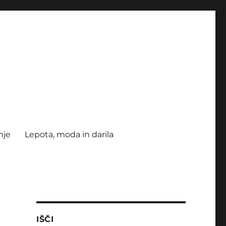
nje
Lepota, moda in darila
IŠČI