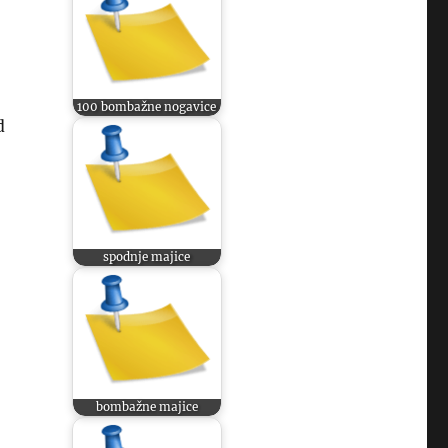
100 bombažne nogavice
d
spodnje majice
bombažne majice