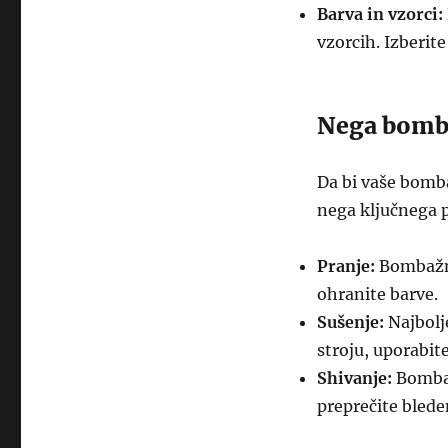
Barva in vzorci:
vzorcih. Izberite
Nega bomba
Da bi vaše bomba
nega ključnega 
Pranje:
Bombažne 
ohranite barve.
Sušenje:
Najbolje
stroju, uporabit
Shivanje:
Bombaž
preprečite blede