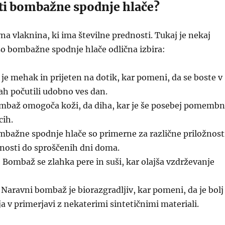
ati bombažne spodnje hlače?
a vlaknina, ki ima številne prednosti. Tukaj je nekaj
so bombažne spodnje hlače odlična izbira:
e mehak in prijeten na dotik, kar pomeni, da se boste v
h počutili udobno ves dan.
baž omogoča koži, da diha, kar je še posebej pomemb
cih.
bažne spodnje hlače so primerne za različne priložnost
vnosti do sproščenih dni doma.
:
Bombaž se zlahka pere in suši, kar olajša vzdrževanje
Naravni bombaž je biorazgradljiv, kar pomeni, da je bolj
ja v primerjavi z nekaterimi sintetičnimi materiali.