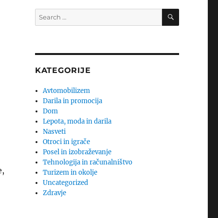
SEARCH
Search
for:
KATEGORIJE
Avtomobilizem
Darila in promocija
Dom
Lepota, moda in darila
Nasveti
Otroci in igrače
Posel in izobraževanje
Tehnologija in računalništvo
e,
Turizem in okolje
Uncategorized
Zdravje