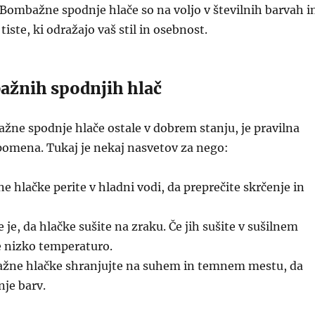
Bombažne spodnje hlače so na voljo v številnih barvah i
 tiste, ki odražajo vaš stil in osebnost.
žnih spodnjih hlač
žne spodnje hlače ostale v dobrem stanju, je pravilna
pomena. Tukaj je nekaj nasvetov za nego:
hlačke perite v hladni vodi, da preprečite skrčenje in
 je, da hlačke sušite na zraku. Če jih sušite v sušilnem
e nizko temperaturo.
ne hlačke shranjujte na suhem in temnem mestu, da
nje barv.