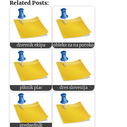
Related Posts:
dnevnik ekipa
obleke za na poroko
piknik plac
dres slovenija
predsednik