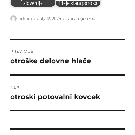
slovenije
ideje zlata poroka
Author
Posted
Categories
admin
July 12, 2025
Uncategorized
on
Post
PREVIOUS
navigation
otroške delovne hlače
Previous
post:
NEXT
otroski potovalni kovcek
Next
post: