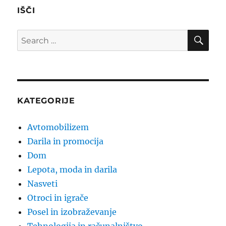
IŠČI
SE
Search
for:
KATEGORIJE
Avtomobilizem
Darila in promocija
Dom
Lepota, moda in darila
Nasveti
Otroci in igrače
Posel in izobraževanje