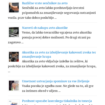
Različne vrste senčnikov za avto
Senčniki za avto lahko predstavljajo izvrstni
pripomoček za zmanjševanje segrevanja notranjosti
vozila. prav tako dobro poskrbijo …
Nasveti ob nakupu avto akustike
Vemo, da lahko tovarniško vgrajena avto akustika
ponuja precej dobre možnosti. Po drugi strani pa
zagotovo …
Akustika za avto za izboljševanje kakovosti zvoka ter
zmanjševanje hrupa
Akustika za avto vključuje izdelke in rešitve, ki
poskrbijo za izboljšanje kakovosti zvoka, za zmanjšanje hrupa,
…
Umetnost ustvarjanja spominov za vse življenje
Vsaka poroka je zgodba zase. Ne glede na to, ali gre
za intimen obred v ožjem …
Prednost uporabe laserskega tiskalnika in tonerja