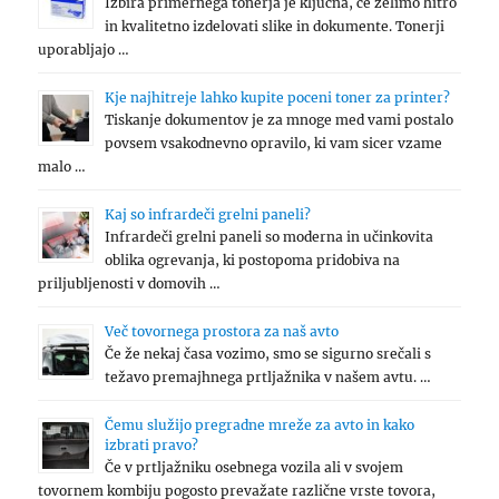
Izbira primernega tonerja je ključna, če želimo hitro
in kvalitetno izdelovati slike in dokumente. Tonerji
uporabljajo …
Kje najhitreje lahko kupite poceni toner za printer?
Tiskanje dokumentov je za mnoge med vami postalo
povsem vsakodnevno opravilo, ki vam sicer vzame
malo …
Kaj so infrardeči grelni paneli?
Infrardeči grelni paneli so moderna in učinkovita
oblika ogrevanja, ki postopoma pridobiva na
priljubljenosti v domovih …
Več tovornega prostora za naš avto
Če že nekaj časa vozimo, smo se sigurno srečali s
težavo premajhnega prtljažnika v našem avtu. …
Čemu služijo pregradne mreže za avto in kako
izbrati pravo?
Če v prtljažniku osebnega vozila ali v svojem
tovornem kombiju pogosto prevažate različne vrste tovora,