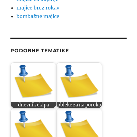
majice brez rokav
bombažne majice
PODOBNE TEMATIKE
dnevnik ekipa
obleke za na poroko