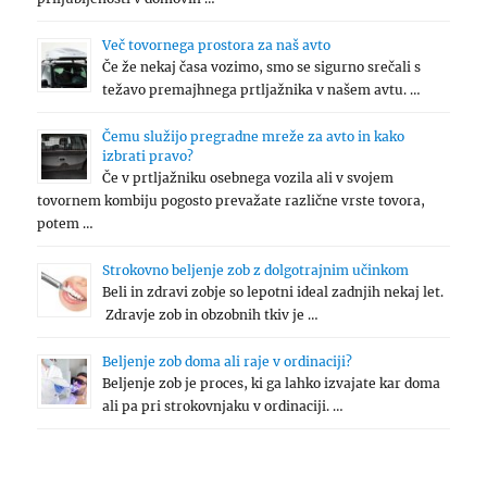
Več tovornega prostora za naš avto
Če že nekaj časa vozimo, smo se sigurno srečali s
težavo premajhnega prtljažnika v našem avtu. …
Čemu služijo pregradne mreže za avto in kako
izbrati pravo?
Če v prtljažniku osebnega vozila ali v svojem
tovornem kombiju pogosto prevažate različne vrste tovora,
potem …
Strokovno beljenje zob z dolgotrajnim učinkom
Beli in zdravi zobje so lepotni ideal zadnjih nekaj let.
Zdravje zob in obzobnih tkiv je …
Beljenje zob doma ali raje v ordinaciji?
Beljenje zob je proces, ki ga lahko izvajate kar doma
ali pa pri strokovnjaku v ordinaciji. …