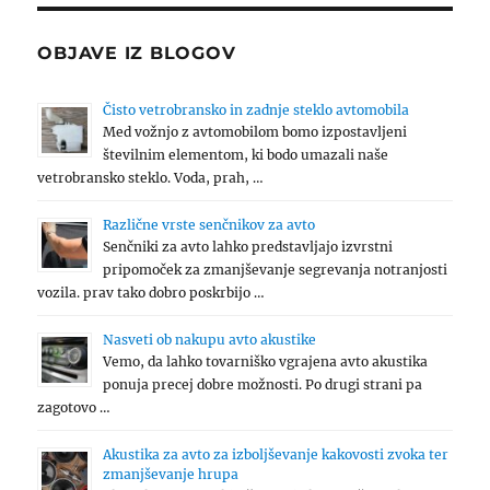
OBJAVE IZ BLOGOV
Čisto vetrobransko in zadnje steklo avtomobila
Med vožnjo z avtomobilom bomo izpostavljeni
številnim elementom, ki bodo umazali naše
vetrobransko steklo. Voda, prah, …
Različne vrste senčnikov za avto
Senčniki za avto lahko predstavljajo izvrstni
pripomoček za zmanjševanje segrevanja notranjosti
vozila. prav tako dobro poskrbijo …
Nasveti ob nakupu avto akustike
Vemo, da lahko tovarniško vgrajena avto akustika
ponuja precej dobre možnosti. Po drugi strani pa
zagotovo …
Akustika za avto za izboljševanje kakovosti zvoka ter
zmanjševanje hrupa