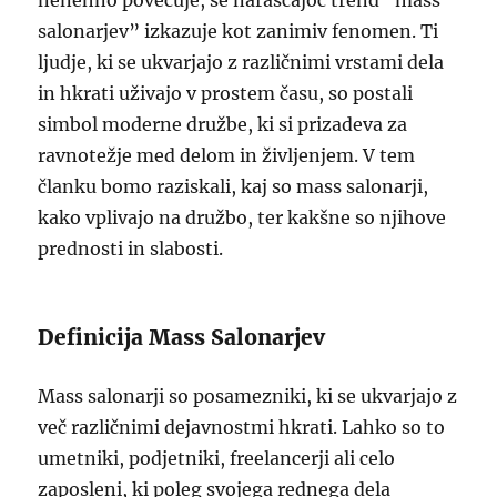
nenehno povečuje, se naraščajoč trend “mass
salonarjev” izkazuje kot zanimiv fenomen. Ti
ljudje, ki se ukvarjajo z različnimi vrstami dela
in hkrati uživajo v prostem času, so postali
simbol moderne družbe, ki si prizadeva za
ravnotežje med delom in življenjem. V tem
članku bomo raziskali, kaj so mass salonarji,
kako vplivajo na družbo, ter kakšne so njihove
prednosti in slabosti.
Definicija Mass Salonarjev
Mass salonarji so posamezniki, ki se ukvarjajo z
več različnimi dejavnostmi hkrati. Lahko so to
umetniki, podjetniki, freelancerji ali celo
zaposleni, ki poleg svojega rednega dela