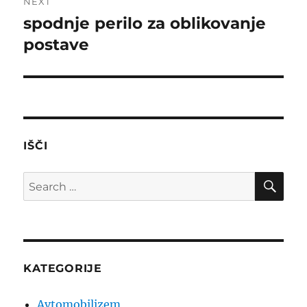
NEXT
spodnje perilo za oblikovanje
Next
post:
postave
IŠČI
SE
Search
for:
KATEGORIJE
Avtomobilizem