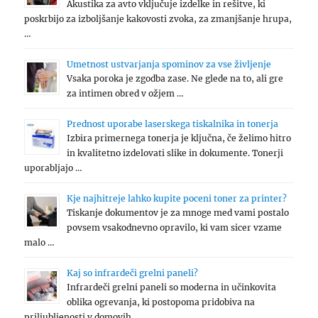
Akustika za avto vključuje izdelke in rešitve, ki
poskrbijo za izboljšanje kakovosti zvoka, za zmanjšanje hrupa,
…
Umetnost ustvarjanja spominov za vse življenje
Vsaka poroka je zgodba zase. Ne glede na to, ali gre
za intimen obred v ožjem …
Prednost uporabe laserskega tiskalnika in tonerja
Izbira primernega tonerja je ključna, če želimo hitro
in kvalitetno izdelovati slike in dokumente. Tonerji
uporabljajo …
Kje najhitreje lahko kupite poceni toner za printer?
Tiskanje dokumentov je za mnoge med vami postalo
povsem vsakodnevno opravilo, ki vam sicer vzame
malo …
Kaj so infrardeči grelni paneli?
Infrardeči grelni paneli so moderna in učinkovita
oblika ogrevanja, ki postopoma pridobiva na
priljubljenosti v domovih …