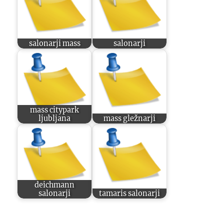
salonarji mass
salonarji
mass citypark
ljubljana
mass gležnarji
deichmann
salonarji
tamaris salonarji