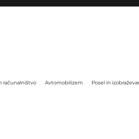
n računalništvo
Avtomobilizem
Posel in izobraževa