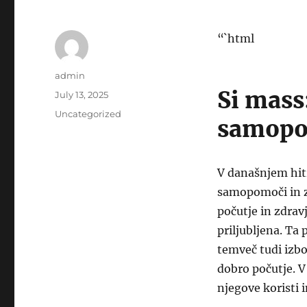
“`html
Author
admin
Si mass
Posted
July 13, 2025
on
Categories
Uncategorized
samopo
V današnjem hit
samopomoči in zd
počutje in zdrav
priljubljena. Ta
temveč tudi izbo
dobro počutje. V
njegove koristi 