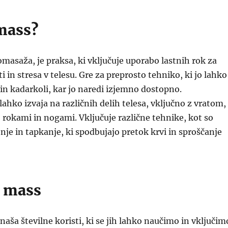
 mass?
omasaža, je praksa, ki vključuje uporabo lastnih rok za
i in stresa v telesu. Gre za preprosto tehniko, ki jo lahko
i in kadarkoli, kar jo naredi izjemno dostopno.
hko izvaja na različnih delih telesa, vključno z vratom,
rokami in nogami. Vključuje različne tehnike, kot so
nje in tapkanje, ki spodbujajo pretok krvi in sproščanje
i mass
ša številne koristi, ki se jih lahko naučimo in vključim