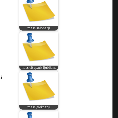
mass salonarji
mass citypark ljubljana
i
mass gležnarji