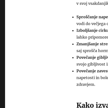
v svoj vsakdanji
Sproščanje nape
vodi do večjega 
Izboljšanje cirku
lahko pripomore
Zmanjšanje stre
saj sprošča horm
Povečanje giblji
svojo gibljivost
Povečanje zavest
napetosti in bol
zdravjem.
Kako izva