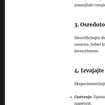
zmanjšalo trenje
3. Osredoto
Identificirajte d
ramena, hrbet in
intenzivnost.
4. Izvajajt
Eksperimentirajt
Gnetenje:
Uporab
napetost.