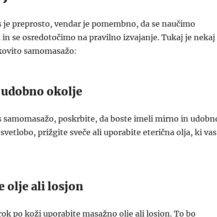
ss je preprosto, vendar je pomembno, da se naučimo
in se osredotočimo na pravilno izvajanje. Tukaj je nekaj
nkovito samomasažo:
e udobno okolje
s samomasažo, poskrbite, da boste imeli mirno in udobn
svetlobo, prižgite sveče ali uporabite eterična olja, ki vas
 olje ali losjon
 rok po koži uporabite masažno olje ali losjon. To bo