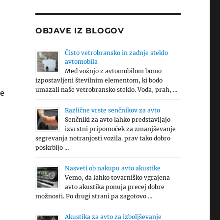
OBJAVE IZ BLOGOV
Čisto vetrobransko in zadnje steklo
avtomobila
Med vožnjo z avtomobilom bomo
izpostavljeni številnim elementom, ki bodo
umazali naše vetrobransko steklo. Voda, prah, …
te
Različne vrste senčnikov za avto
Senčniki za avto lahko predstavljajo
izvrstni pripomoček za zmanjševanje
segrevanja notranjosti vozila. prav tako dobro
poskrbijo …
Nasveti ob nakupu avto akustike
Vemo, da lahko tovarniško vgrajena
avto akustika ponuja precej dobre
možnosti. Po drugi strani pa zagotovo …
Akustika za avto za izboljševanje