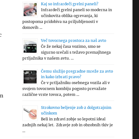
Kaj so infrardeči grelni paneli?
Infrardeči grelni paneli so moderna in
učinkovita oblika ogrevanja, ki
postopoma pridobiva na priljubljenosti v
domovih …
c
Več tovornega prostora za naš avto
Če že nekaj časa vozimo, smo se
sigurno srečali s težavo premajhnega
prtljažnika v našem avtu. …
Čemu služijo pregradne mreže za avto
in kako izbrati pravo?
Če v prtljažniku osebnega vozila ali v
svojem tovornem kombiju pogosto prevažate
različne vrste tovora, potem …
in
Strokovno beljenje zob z dolgotrajnim
učinkom
Beli in zdravi zobje so lepotni ideal
zadnjih nekaj let. Zdravje zob in obzobnih tkiv je
…