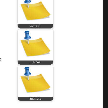
evita si
o
rok čož
znanost