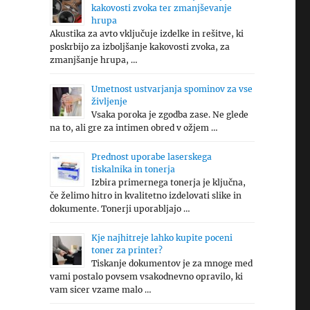
kakovosti zvoka ter zmanjševanje
hrupa
Akustika za avto vključuje izdelke in rešitve, ki
poskrbijo za izboljšanje kakovosti zvoka, za
zmanjšanje hrupa, …
Umetnost ustvarjanja spominov za vse
življenje
Vsaka poroka je zgodba zase. Ne glede
na to, ali gre za intimen obred v ožjem …
Prednost uporabe laserskega
tiskalnika in tonerja
Izbira primernega tonerja je ključna,
če želimo hitro in kvalitetno izdelovati slike in
dokumente. Tonerji uporabljajo …
Kje najhitreje lahko kupite poceni
toner za printer?
Tiskanje dokumentov je za mnoge med
vami postalo povsem vsakodnevno opravilo, ki
vam sicer vzame malo …