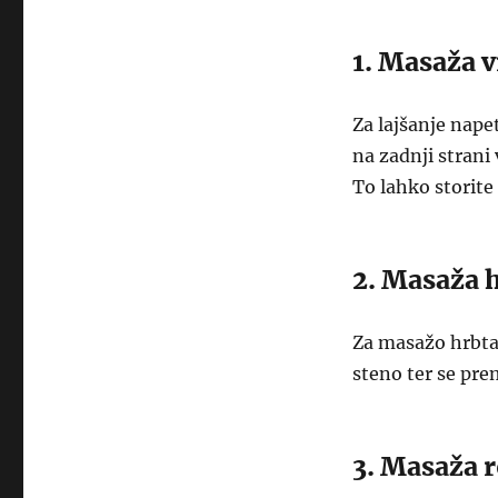
1. Masaža 
Za lajšanje nape
na zadnji strani
To lahko storite
2. Masaža 
Za masažo hrbta 
steno ter se pre
3. Masaža r