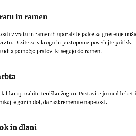
vratu in ramen
tosti v vratu in ramenih uporabite palce za gnetenje miši
 vratu. Držite se v krogu in postopoma povečujte pritisk.
 tudi s pomočjo prstov, ki segajo do ramen.
hrbta
lahko uporabite teniško žogico. Postavite jo med hrbet 
mikajte gor in dol, da razbremenite napetost.
ok in dlani