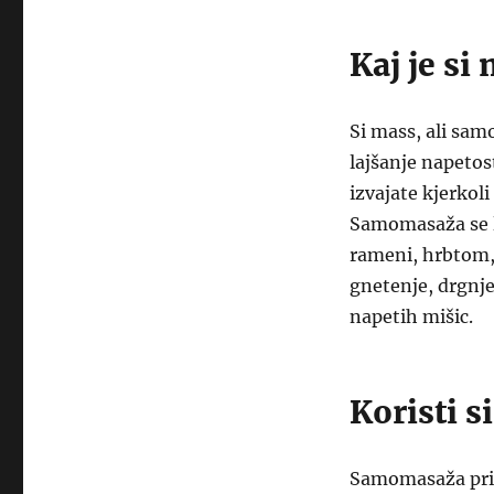
Kaj je si
Si mass, ali sam
lajšanje napetost
izvajate kjerkol
Samomasaža se la
rameni, hrbtom, 
gnetenje, drgnje
napetih mišic.
Koristi s
Samomasaža prina