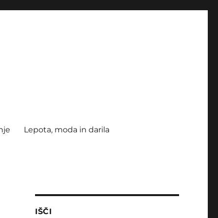
nje
Lepota, moda in darila
IŠČI