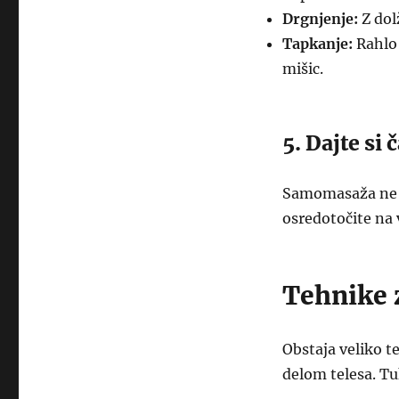
Drgnjenje:
Z dol
Tapkanje:
Rahlo 
mišic.
5. Dajte si 
Samomasaža ne sm
osredotočite na 
Tehnike z
Obstaja veliko t
delom telesa. Tu