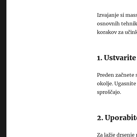
Izvajanje si ma
osnovnih tehnik 
korakov za uči
1. Ustvarit
Preden začnete 
okolje. Ugasnite 
sproščajo.
2. Uporabite
Za lažje drsenje