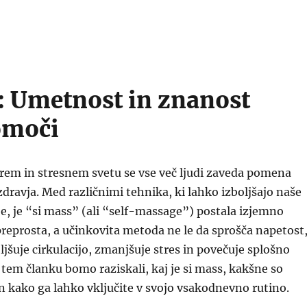
: Umetnost in znanost
moči
rem in stresnem svetu se vse več ljudi zaveda pomena
ravja. Med različnimi tehnika, ki lahko izboljšajo naše
je, je “si mass” (ali “self-massage”) postala izjemno
 preprosta, a učinkovita metoda ne le da sprošča napetost
ljšuje cirkulacijo, zmanjšuje stres in povečuje splošno
 tem članku bomo raziskali, kaj je si mass, kakšne so
in kako ga lahko vključite v svojo vsakodnevno rutino.