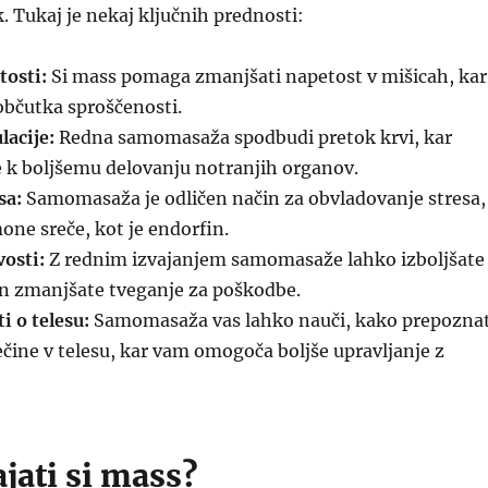
k. Tukaj je nekaj ključnih prednosti:
tosti:
Si mass pomaga zmanjšati napetost v mišicah, kar
občutka sproščenosti.
lacije:
Redna samomasaža spodbudi pretok krvi, kar
 k boljšemu delovanju notranjih organov.
sa:
Samomasaža je odličen način za obvladovanje stresa,
one sreče, kot je endorfin.
vosti:
Z rednim izvajanjem samomasaže lahko izboljšate
 in zmanjšate tveganje za poškodbe.
i o telesu:
Samomasaža vas lahko nauči, kako prepoznat
ečine v telesu, kar vam omogoča boljše upravljanje z
jati si mass?