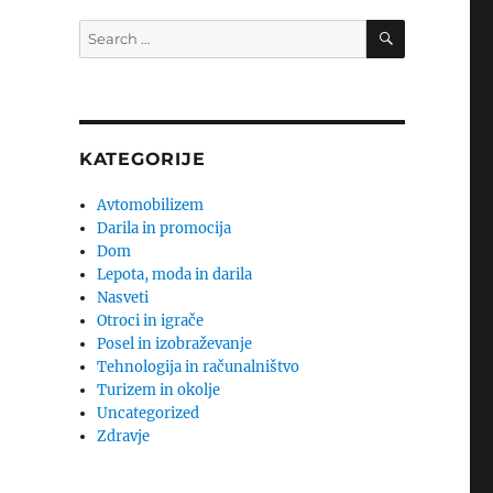
SEARCH
Search
for:
KATEGORIJE
Avtomobilizem
Darila in promocija
Dom
Lepota, moda in darila
Nasveti
Otroci in igrače
Posel in izobraževanje
Tehnologija in računalništvo
,
Turizem in okolje
Uncategorized
Zdravje