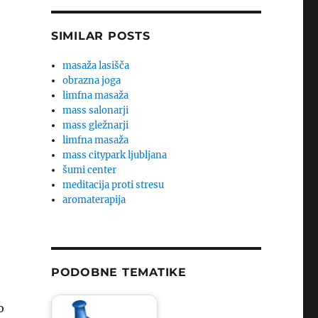
SIMILAR POSTS
masaža lasišča
obrazna joga
limfna masaža
mass salonarji
mass gležnarji
limfna masaža
mass citypark ljubljana
šumi center
meditacija proti stresu
aromaterapija
PODOBNE TEMATIKE
o