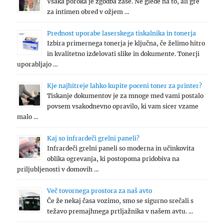
Vsaka poroka je zgodba zase. Ne glede na to, ali gre
za intimen obred v ožjem …
Prednost uporabe laserskega tiskalnika in tonerja
Izbira primernega tonerja je ključna, če želimo hitro
in kvalitetno izdelovati slike in dokumente. Tonerji
uporabljajo …
Kje najhitreje lahko kupite poceni toner za printer?
Tiskanje dokumentov je za mnoge med vami postalo
povsem vsakodnevno opravilo, ki vam sicer vzame
malo …
Kaj so infrardeči grelni paneli?
Infrardeči grelni paneli so moderna in učinkovita
oblika ogrevanja, ki postopoma pridobiva na
priljubljenosti v domovih …
Več tovornega prostora za naš avto
Če že nekaj časa vozimo, smo se sigurno srečali s
težavo premajhnega prtljažnika v našem avtu. …