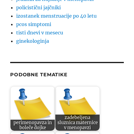
policistični jajčniki
izostanek menstruacije po 40 letu
pcos simptomi
tisti dnevi v mesecu
ginekologinja
PODOBNE TEMATIKE
zadebeljena
perimenopavza in
sluznica maternice
boleče dojke
v menopavzi