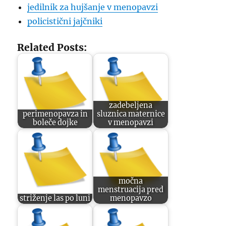
jedilnik za hujšanje v menopavzi
policistični jajčniki
Related Posts:
zadebeljena
perimenopavza in
sluznica maternice
boleče dojke
v menopavzi
močna
menstruacija pred
striženje las po luni
menopavzo