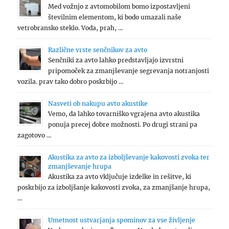
Med vožnjo z avtomobilom bomo izpostavljeni
številnim elementom, ki bodo umazali naše
vetrobransko steklo. Voda, prah, …
Različne vrste senčnikov za avto
Senčniki za avto lahko predstavljajo izvrstni
pripomoček za zmanjševanje segrevanja notranjosti
vozila. prav tako dobro poskrbijo …
Nasveti ob nakupu avto akustike
Vemo, da lahko tovarniško vgrajena avto akustika
ponuja precej dobre možnosti. Po drugi strani pa
zagotovo …
Akustika za avto za izboljševanje kakovosti zvoka ter
zmanjševanje hrupa
Akustika za avto vključuje izdelke in rešitve, ki
poskrbijo za izboljšanje kakovosti zvoka, za zmanjšanje hrupa,
…
Umetnost ustvarjanja spominov za vse življenje