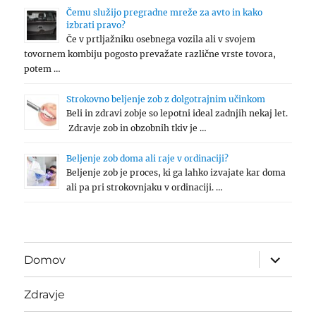
Čemu služijo pregradne mreže za avto in kako
izbrati pravo?
Če v prtljažniku osebnega vozila ali v svojem
tovornem kombiju pogosto prevažate različne vrste tovora,
potem …
Strokovno beljenje zob z dolgotrajnim učinkom
Beli in zdravi zobje so lepotni ideal zadnjih nekaj let.
Zdravje zob in obzobnih tkiv je …
Beljenje zob doma ali raje v ordinaciji?
Beljenje zob je proces, ki ga lahko izvajate kar doma
ali pa pri strokovnjaku v ordinaciji. …
expand
Domov
child
menu
Zdravje