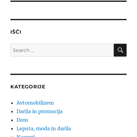
IŠČI
SE
Search
for:
KATEGORIJE
Avtomobilizem
Darila in promocija
Dom
Lepota, moda in darila