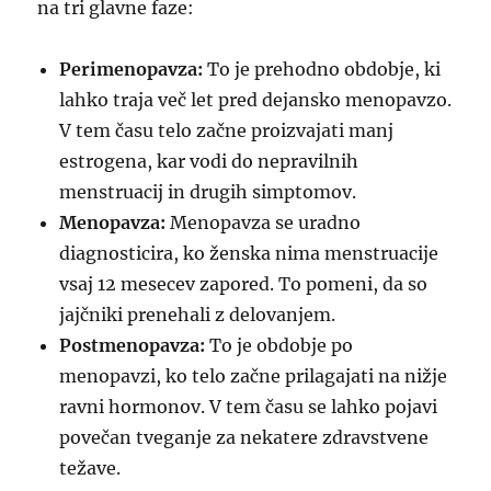
na tri glavne faze:
Perimenopavza:
To je prehodno obdobje, ki
lahko traja več let pred dejansko menopavzo.
V tem času telo začne proizvajati manj
estrogena, kar vodi do nepravilnih
menstruacij in drugih simptomov.
Menopavza:
Menopavza se uradno
diagnosticira, ko ženska nima menstruacije
vsaj 12 mesecev zapored. To pomeni, da so
jajčniki prenehali z delovanjem.
Postmenopavza:
To je obdobje po
menopavzi, ko telo začne prilagajati na nižje
ravni hormonov. V tem času se lahko pojavi
povečan tveganje za nekatere zdravstvene
težave.