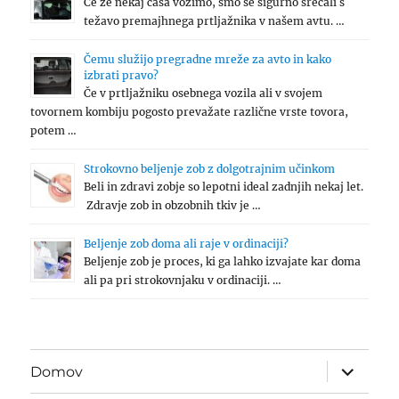
Če že nekaj časa vozimo, smo se sigurno srečali s
težavo premajhnega prtljažnika v našem avtu. …
Čemu služijo pregradne mreže za avto in kako
izbrati pravo?
Če v prtljažniku osebnega vozila ali v svojem
tovornem kombiju pogosto prevažate različne vrste tovora,
potem …
Strokovno beljenje zob z dolgotrajnim učinkom
Beli in zdravi zobje so lepotni ideal zadnjih nekaj let.
Zdravje zob in obzobnih tkiv je …
Beljenje zob doma ali raje v ordinaciji?
Beljenje zob je proces, ki ga lahko izvajate kar doma
ali pa pri strokovnjaku v ordinaciji. …
expand
Domov
child
menu