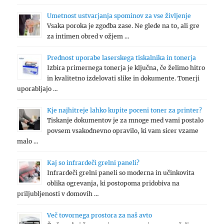
Umetnost ustvarjanja spominov za vse življenje
Vsaka poroka je zgodba zase. Ne glede na to, ali gre
za intimen obred v ožjem …
Prednost uporabe laserskega tiskalnika in tonerja
Izbira primernega tonerja je ključna, če želimo hitro
in kvalitetno izdelovati slike in dokumente. Tonerji
uporabljajo …
Kje najhitreje lahko kupite poceni toner za printer?
Tiskanje dokumentov je za mnoge med vami postalo
povsem vsakodnevno opravilo, ki vam sicer vzame
malo …
Kaj so infrardeči grelni paneli?
Infrardeči grelni paneli so moderna in učinkovita
oblika ogrevanja, ki postopoma pridobiva na
priljubljenosti v domovih …
Več tovornega prostora za naš avto