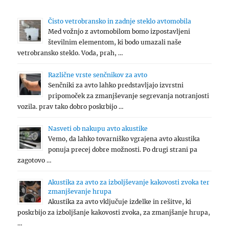
Čisto vetrobransko in zadnje steklo avtomobila
Med vožnjo z avtomobilom bomo izpostavljeni
številnim elementom, ki bodo umazali naše
vetrobransko steklo. Voda, prah, …
Različne vrste senčnikov za avto
Senčniki za avto lahko predstavljajo izvrstni
pripomoček za zmanjševanje segrevanja notranjosti
vozila. prav tako dobro poskrbijo …
Nasveti ob nakupu avto akustike
Vemo, da lahko tovarniško vgrajena avto akustika
ponuja precej dobre možnosti. Po drugi strani pa
zagotovo …
Akustika za avto za izboljševanje kakovosti zvoka ter
zmanjševanje hrupa
Akustika za avto vključuje izdelke in rešitve, ki
poskrbijo za izboljšanje kakovosti zvoka, za zmanjšanje hrupa,
…