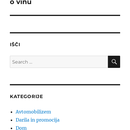
o vinu
Next
post:
IŠČI
SE
Search
for:
KATEGORIJE
Avtomobilizem
Darila in promocija
Dom