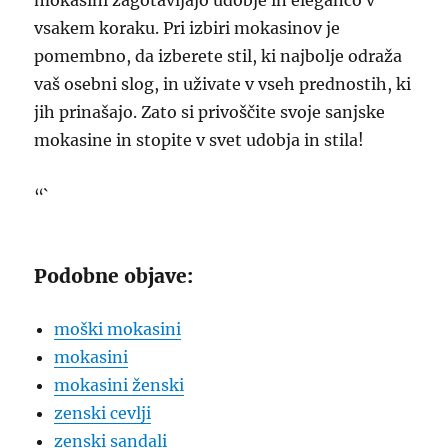
mokasini zagotavljajo udobje in eleganco v
vsakem koraku. Pri izbiri mokasinov je
pomembno, da izberete stil, ki najbolje odraža
vaš osebni slog, in uživate v vseh prednostih, ki
jih prinašajo. Zato si privoščite svoje sanjske
mokasine in stopite v svet udobja in stila!
“`
Podobne objave:
moški mokasini
mokasini
mokasini ženski
zenski cevlji
zenski sandali