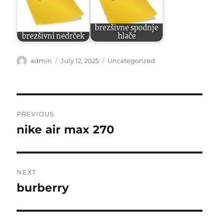
brezšivne spodnje
brezšivni nedrček
hlače
Author
Posted
Categories
admin
July 12, 2025
Uncategorized
on
Post
PREVIOUS
navigation
nike air max 270
Previous
post:
NEXT
burberry
Next
post: