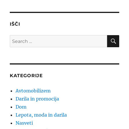
IŠČI
SE
Search
for:
KATEGORIJE
Avtomobilizem
Darila in promocija
Dom
Lepota, moda in darila
Nasveti