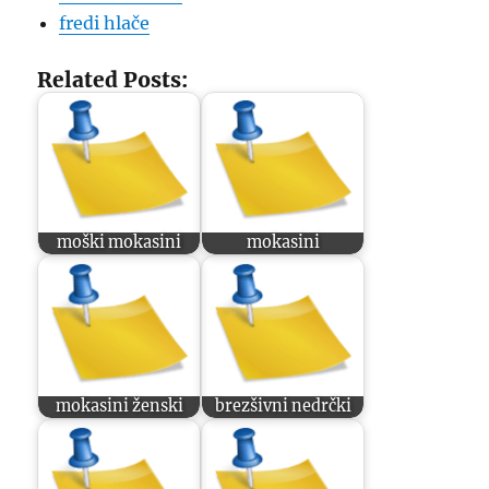
fredi hlače
Related Posts:
moški mokasini
mokasini
mokasini ženski
brezšivni nedrčki