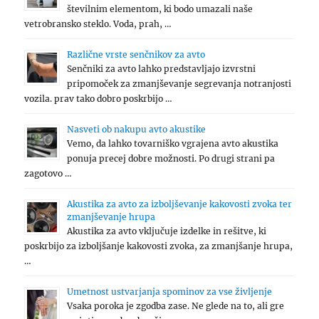
številnim elementom, ki bodo umazali naše
vetrobransko steklo. Voda, prah, …
Različne vrste senčnikov za avto
Senčniki za avto lahko predstavljajo izvrstni
pripomoček za zmanjševanje segrevanja notranjosti
vozila. prav tako dobro poskrbijo …
Nasveti ob nakupu avto akustike
Vemo, da lahko tovarniško vgrajena avto akustika
ponuja precej dobre možnosti. Po drugi strani pa
zagotovo …
Akustika za avto za izboljševanje kakovosti zvoka ter
zmanjševanje hrupa
Akustika za avto vključuje izdelke in rešitve, ki
poskrbijo za izboljšanje kakovosti zvoka, za zmanjšanje hrupa,
…
Umetnost ustvarjanja spominov za vse življenje
Vsaka poroka je zgodba zase. Ne glede na to, ali gre