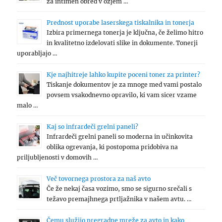
za intimen obred v ožjem …
Prednost uporabe laserskega tiskalnika in tonerja
Izbira primernega tonerja je ključna, če želimo hitro
in kvalitetno izdelovati slike in dokumente. Tonerji
uporabljajo …
Kje najhitreje lahko kupite poceni toner za printer?
Tiskanje dokumentov je za mnoge med vami postalo
povsem vsakodnevno opravilo, ki vam sicer vzame
malo …
Kaj so infrardeči grelni paneli?
Infrardeči grelni paneli so moderna in učinkovita
oblika ogrevanja, ki postopoma pridobiva na
priljubljenosti v domovih …
Več tovornega prostora za naš avto
Če že nekaj časa vozimo, smo se sigurno srečali s
težavo premajhnega prtljažnika v našem avtu. …
Čemu služijo pregradne mreže za avto in kako