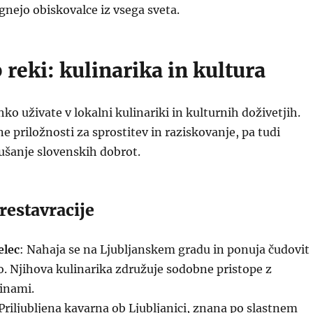
tegnejo obiskovalce iz vsega sveta.
 reki: kulinarika in kultura
hko uživate v lokalni kulinariki in kulturnih doživetjih.
e priložnosti za sprostitev in raziskovanje, pa tudi
ušanje slovenskih dobrot.
restavracije
elec
: Nahaja se na Ljubljanskem gradu in ponuja čudovit
. Njihova kulinarika združuje sodobne pristope z
inami.
 Priljubljena kavarna ob Ljubljanici, znana po slastnem