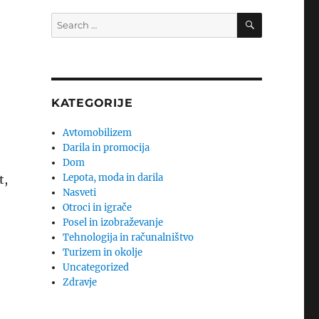
SEARCH
Search
for:
KATEGORIJE
Avtomobilizem
Darila in promocija
Dom
Lepota, moda in darila
t,
Nasveti
Otroci in igrače
Posel in izobraževanje
Tehnologija in računalništvo
Turizem in okolje
Uncategorized
Zdravje