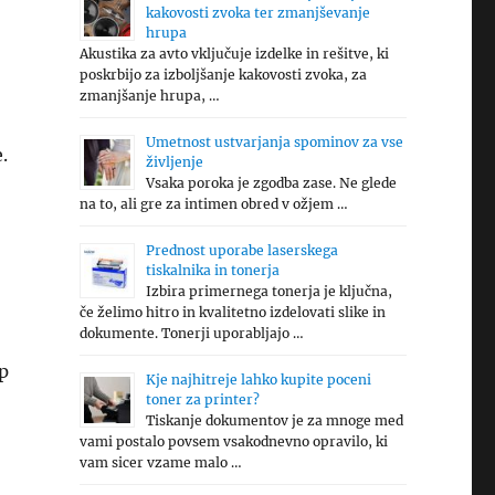
kakovosti zvoka ter zmanjševanje
hrupa
Akustika za avto vključuje izdelke in rešitve, ki
poskrbijo za izboljšanje kakovosti zvoka, za
zmanjšanje hrupa, …
Umetnost ustvarjanja spominov za vse
.
življenje
Vsaka poroka je zgodba zase. Ne glede
na to, ali gre za intimen obred v ožjem …
Prednost uporabe laserskega
tiskalnika in tonerja
Izbira primernega tonerja je ključna,
če želimo hitro in kvalitetno izdelovati slike in
dokumente. Tonerji uporabljajo …
p
Kje najhitreje lahko kupite poceni
toner za printer?
Tiskanje dokumentov je za mnoge med
vami postalo povsem vsakodnevno opravilo, ki
vam sicer vzame malo …