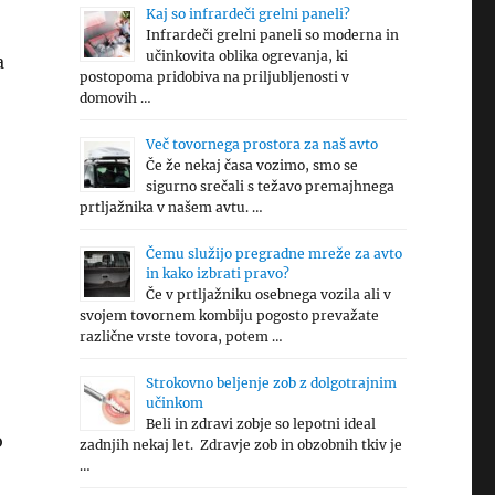
Kaj so infrardeči grelni paneli?
Infrardeči grelni paneli so moderna in
učinkovita oblika ogrevanja, ki
a
postopoma pridobiva na priljubljenosti v
domovih …
Več tovornega prostora za naš avto
Če že nekaj časa vozimo, smo se
sigurno srečali s težavo premajhnega
prtljažnika v našem avtu. …
Čemu služijo pregradne mreže za avto
in kako izbrati pravo?
Če v prtljažniku osebnega vozila ali v
svojem tovornem kombiju pogosto prevažate
različne vrste tovora, potem …
Strokovno beljenje zob z dolgotrajnim
učinkom
Beli in zdravi zobje so lepotni ideal
o
zadnjih nekaj let. Zdravje zob in obzobnih tkiv je
…