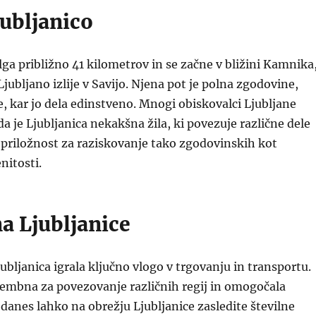
jubljanico
olga približno 41 kilometrov in se začne v bližini Kamnika
jubljano izlije v Savijo. Njena pot je polna zgodovine,
e, kar jo dela edinstveno. Mnogi obiskovalci Ljubljane
a je Ljubljanica nekakšna žila, ki povezuje različne dele
priložnost za raziskovanje tako zgodovinskih kot
itosti.
a Ljubljanice
jubljanica igrala ključno vlogo v trgovanju in transportu.
membna za povezovanje različnih regij in omogočala
 danes lahko na obrežju Ljubljanice zasledite številne