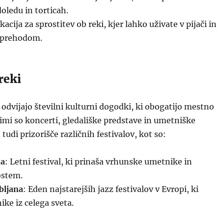
ledu in torticah.
okacija za sprostitev ob reki, kjer lahko uživate v pijači in
sprehodom.
reki
e odvijajo številni kulturni dogodki, ki obogatijo mestno
jimi so koncerti, gledališke predstave in umetniške
 tudi prizorišče različnih festivalov, kot so:
na
: Letni festival, ki prinaša vrhunske umetnike in
ostem.
ubljana
: Eden najstarejših jazz festivalov v Evropi, ki
ike iz celega sveta.