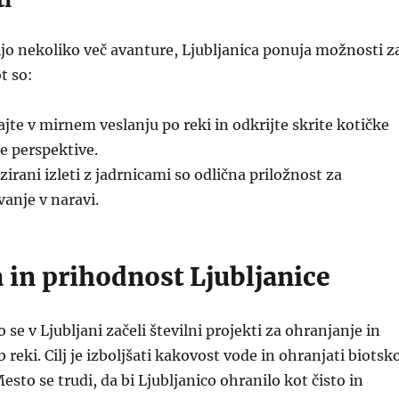
elijo nekoliko več avanture, Ljubljanica ponuja možnosti z
t so:
ajte v mirnem veslanju po reki in odkrijte skrite kotičke
e perspektive.
zirani izleti z jadrnicami so odlična priložnost za
vanje v naravi.
 in prihodnost Ljubljanice
o se v Ljubljani začeli številni projekti za ohranjanje in
 reki. Cilj je izboljšati kakovost vode in ohranjati biotsk
sto se trudi, da bi Ljubljanico ohranilo kot čisto in