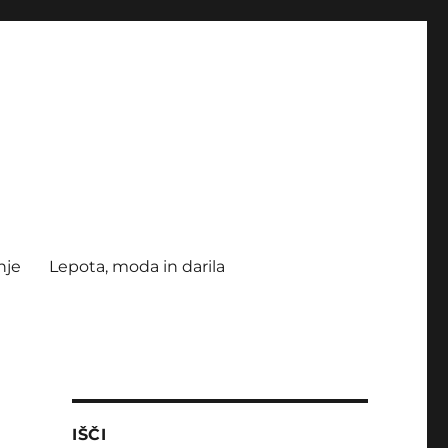
nje
Lepota, moda in darila
IŠČI