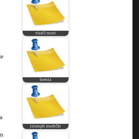
viseči most
le
brenta
la
triumph modrčki
in