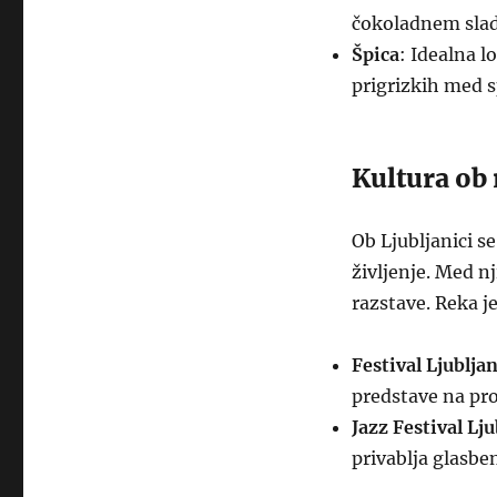
čokoladnem slado
Špica
: Idealna l
prigrizkih med 
Kultura ob 
Ob Ljubljanici s
življenje. Med n
razstave. Reka je
Festival Ljublja
predstave na pr
Jazz Festival Lj
privablja glasben