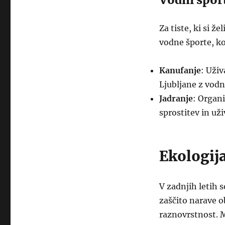
Za tiste, ki si ž
vodne športe, ko
Kanufanje
: Uživ
Ljubljane z vodn
Jadranje
: Organi
sprostitev in uži
Ekologija
V zadnjih letih s
zaščito narave ob
raznovrstnost. Me