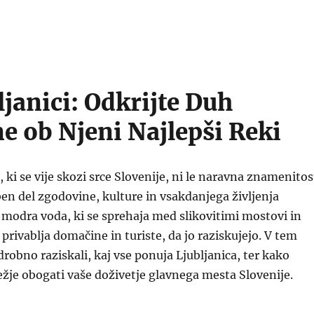
ljanici: Odkrijte Duh
ne ob Njeni Najlepši Reki
, ki se vije skozi srce Slovenije, ni le naravna znamenitos
 del zgodovine, kulture in vsakdanjega življenja
 modra voda, ki se sprehaja med slikovitimi mostovi in
privablja domačine in turiste, da jo raziskujejo. V tem
obno raziskali, kaj vse ponuja Ljubljanica, ter kako
žje obogati vaše doživetje glavnega mesta Slovenije.