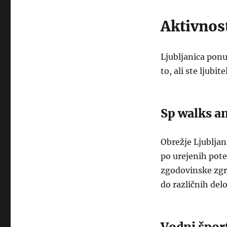
Aktivnost
Ljubljanica ponu
to, ali ste ljubit
Sp walks an
Obrežje Ljubljan
po urejenih pote
zgodovinske zgr
do različnih del
Vodni špor