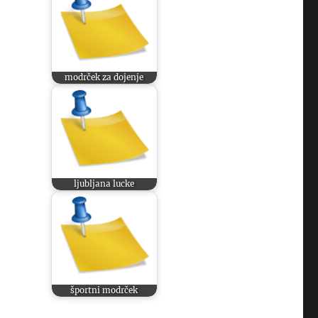
modrček za dojenje
ljubljana lucke
športni modrček