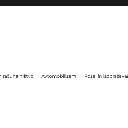
n računalništvo
Avtomobilizem
Posel in izobraževa