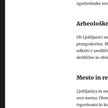
zgodovinske stav
Arheološke
Ob Ljubljanici so
prazgodovine. M
odkriti v središ
dediščine in obi
Mesto in r
Ljubljanica in m
srce mesta. Obre
trgovinami in ku