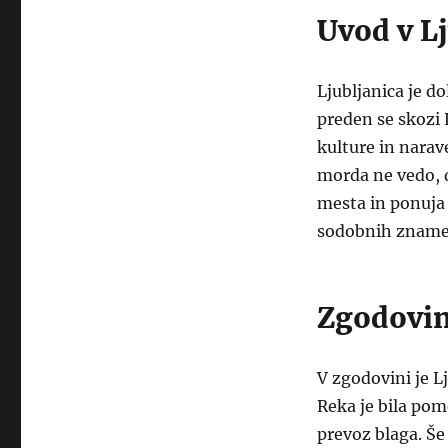
Uvod v L
Ljubljanica je d
preden se skozi L
kulture in narav
morda ne vedo, d
mesta in ponuja 
sodobnih znamen
Zgodovin
V zgodovini je L
Reka je bila po
prevoz blaga. Še