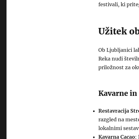
festivali, ki pri
Užitek ob
Ob Ljubljanici la
Reka nudi številn
priložnost za ok
Kavarne in 
Restavracija Str
razgled na mesto
lokalnimi sestav
Kavarna Cacao
: