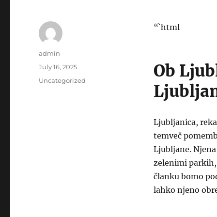
“`html
Author
admin
Ob Ljub
Posted
July 16, 2025
on
Categories
Uncategorized
Ljublja
Ljubljanica, reka
temveč pomemben
Ljubljane. Njena
zelenimi parkih, 
članku bomo podr
lahko njeno obre