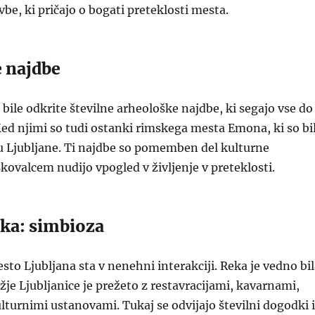
be, ki pričajo o bogati preteklosti mesta.
 najdbe
 bile odkrite številne arheološke najdbe, ki segajo vse do
ed njimi so tudi ostanki rimskega mesta Emona, ki so bi
ču Ljubljane. Ti najdbe so pomemben del kulturne
skovalcem nudijo vpogled v življenje v preteklosti.
eka: simbioza
esto Ljubljana sta v nenehni interakciji. Reka je vedno bi
žje Ljubljanice je prežeto z restavracijami, kavarnami,
lturnimi ustanovami. Tukaj se odvijajo številni dogodki 