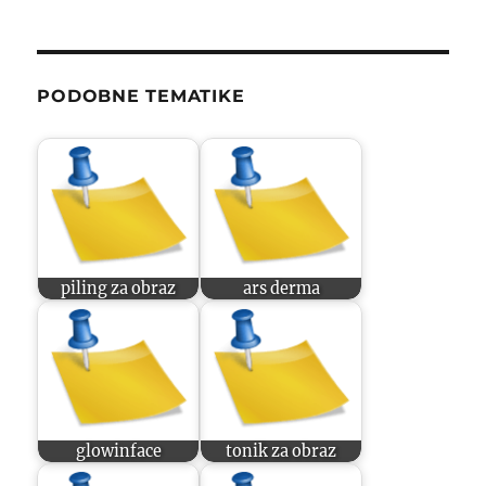
PODOBNE TEMATIKE
piling za obraz
ars derma
glowinface
tonik za obraz