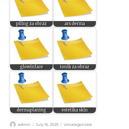
piling za obraz
ars derma
glowinface
tonik za obraz
dermaplaning
estetika skin
Author
Posted
Categories
admin
July 16, 2025
Uncategorized