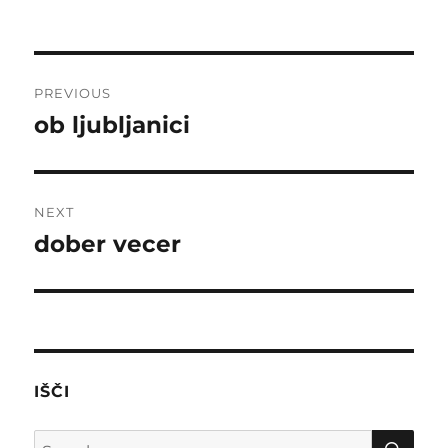
on
Post
PREVIOUS
navigation
ob ljubljanici
Previous
post:
NEXT
dober vecer
Next
post:
IŠČI
SE
Search