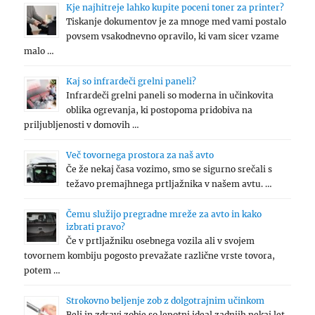
Kje najhitreje lahko kupite poceni toner za printer?
Tiskanje dokumentov je za mnoge med vami postalo
povsem vsakodnevno opravilo, ki vam sicer vzame
malo …
Kaj so infrardeči grelni paneli?
Infrardeči grelni paneli so moderna in učinkovita
oblika ogrevanja, ki postopoma pridobiva na
priljubljenosti v domovih …
Več tovornega prostora za naš avto
Če že nekaj časa vozimo, smo se sigurno srečali s
težavo premajhnega prtljažnika v našem avtu. …
Čemu služijo pregradne mreže za avto in kako
izbrati pravo?
Če v prtljažniku osebnega vozila ali v svojem
tovornem kombiju pogosto prevažate različne vrste tovora,
potem …
Strokovno beljenje zob z dolgotrajnim učinkom
Beli in zdravi zobje so lepotni ideal zadnjih nekaj let.