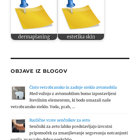
dermaplaning
estetika skin
OBJAVE IZ BLOGOV
Čisto vetrobransko in zadnje steklo avtomobila
Med vožnjo z avtomobilom bomo izpostavljeni
številnim elementom, ki bodo umazali naše
vetrobransko steklo. Voda, prah, …
Različne vrste senčnikov za avto
Senčniki za avto lahko predstavljajo izvrstni
pripomoček za zmanjševanje segrevanja notranjosti
vozila. prav tako dobro poskrbijo …