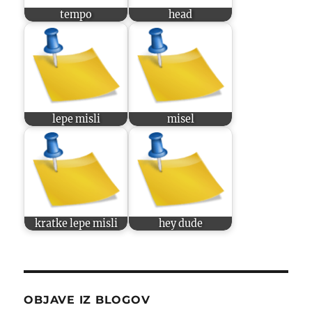
tempo
head
lepe misli
misel
kratke lepe misli
hey dude
OBJAVE IZ BLOGOV