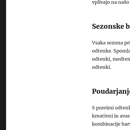
vplivajo na našo 
Sezonske b
Vsaka sezona pr
odtenke. Spomladi
odtenki, medtem 
odtenki.
Poudarjanj
S pravimi odtenk
kreativni in ava
kombinacije barv.