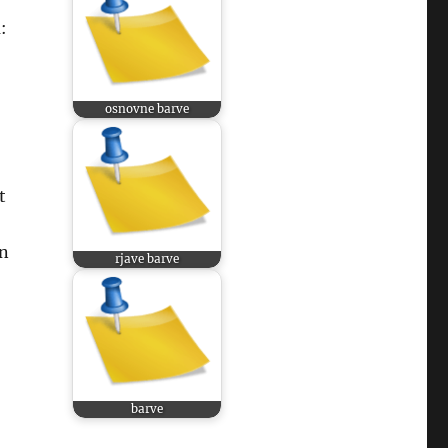
:
osnovne barve
t
en
rjave barve
barve