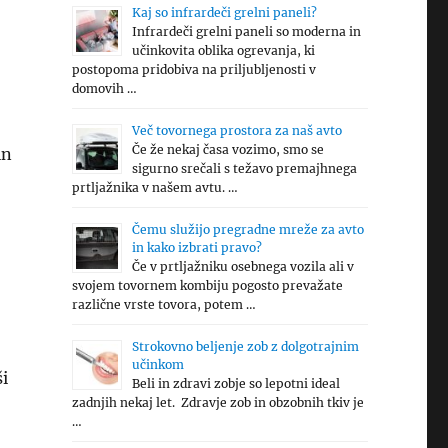
Kaj so infrardeči grelni paneli?
Infrardeči grelni paneli so moderna in
učinkovita oblika ogrevanja, ki
postopoma pridobiva na priljubljenosti v
domovih …
Več tovornega prostora za naš avto
Če že nekaj časa vozimo, smo se
in
sigurno srečali s težavo premajhnega
prtljažnika v našem avtu. …
Čemu služijo pregradne mreže za avto
in kako izbrati pravo?
Če v prtljažniku osebnega vozila ali v
svojem tovornem kombiju pogosto prevažate
različne vrste tovora, potem …
Strokovno beljenje zob z dolgotrajnim
učinkom
ši
Beli in zdravi zobje so lepotni ideal
zadnjih nekaj let. Zdravje zob in obzobnih tkiv je
…