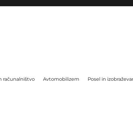
n računalništvo
Avtomobilizem
Posel in izobraževa