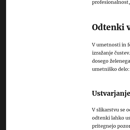
profesionalnost,
Odtenki v
V umetnosti in f
izražanje čustev
dosego želenega 
umetniško delo:
Ustvarjanje
V slikarstvu se 
odtenki lahko us
pritegnejo pozor