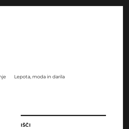
nje
Lepota, moda in darila
IŠČI