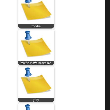
modra
svetlo rjava barva las
grey