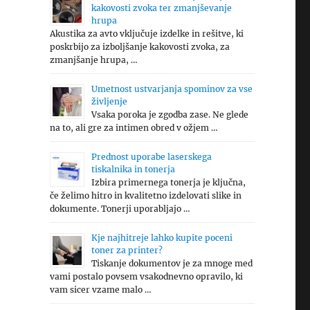
kakovosti zvoka ter zmanjševanje
hrupa
Akustika za avto vključuje izdelke in rešitve, ki
poskrbijo za izboljšanje kakovosti zvoka, za
zmanjšanje hrupa, …
Umetnost ustvarjanja spominov za vse
življenje
Vsaka poroka je zgodba zase. Ne glede
na to, ali gre za intimen obred v ožjem …
Prednost uporabe laserskega
tiskalnika in tonerja
Izbira primernega tonerja je ključna,
če želimo hitro in kvalitetno izdelovati slike in
dokumente. Tonerji uporabljajo …
Kje najhitreje lahko kupite poceni
toner za printer?
Tiskanje dokumentov je za mnoge med
vami postalo povsem vsakodnevno opravilo, ki
vam sicer vzame malo …