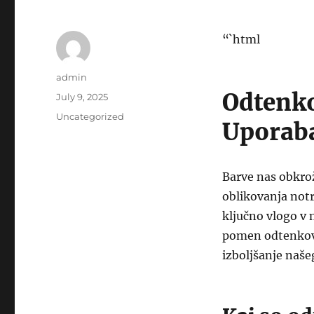
“`html
Author
admin
Odtenko
Posted
July 9, 2025
on
Categories
Uncategorized
Uporaba
Barve nas obkro
oblikovanja notr
ključno vlogo v
pomen odtenkov,
izboljšanje naše