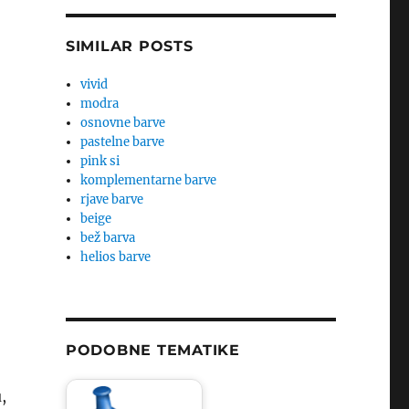
SIMILAR POSTS
vivid
modra
osnovne barve
pastelne barve
pink si
komplementarne barve
rjave barve
beige
bež barva
helios barve
PODOBNE TEMATIKE
,