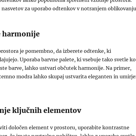
odtenkov lahko popolnoma spremeni vzdušje prostora.
j nasvetov za uporabo odtenkov v notranjem oblikovanju
e harmonije
prostora je pomembno, da izberete odtenke, ki
jujejo. Uporaba barvne palete, ki vsebuje tako svetle ko
te barve, lahko ustvari občutek harmonije. Na primer,
 temno modra lahko skupaj ustvarita eleganten in umirj
anje ključnih elementov
aviti določen element v prostoru, uporabite kontrastne