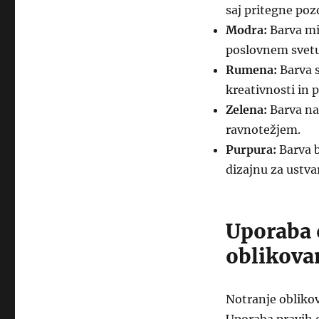
saj pritegne poz
Modra:
Barva mir
poslovnem svetu,
Rumena:
Barva s
kreativnosti in 
Zelena:
Barva nar
ravnotežjem.
Purpu­ra:
Barva b
dizajnu za ustva
Uporaba 
oblikova
Notranje oblikov