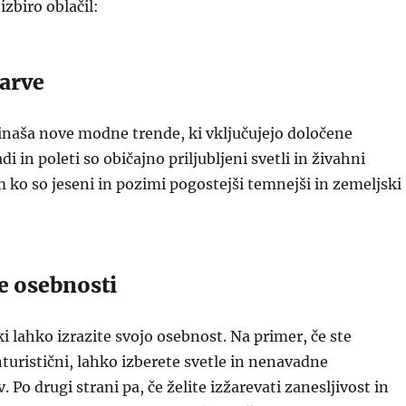
izbiro oblačil:
arve
inaša nove modne trende, ki vključujejo določene
 in poleti so običajno priljubljeni svetli in živahni
ko so jeseni in pozimi pogostejši temnejši in zemeljski
e osebnosti
i lahko izrazite svojo osebnost. Na primer, če ste
nturistični, lahko izberete svetle in nenavadne
 Po drugi strani pa, če želite izžarevati zanesljivost in