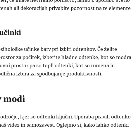
er, če imate nevtralno pohištvo, lahko z uporabo svetlo
tenah ali dekoracijah privabite pozornost na te elemente
 učinki
sihološke učinke barv pri izbiri odtenkov. Če želite
prostor za počitek, izberite hladne odtenke, kot so modr
lovni prostor pa so topli odtenki, kot so rumena in
dlična izbira za spodbujanje produktivnosti.
v modi
odročje, kjer so odtenki ključni. Uporaba pravih odtenko
naš videz in samozavest. Oglejmo si, kako lahko odtenki