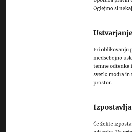
Uporaba pravih 
Oglejmo si neka
Ustvarjanj
Pri oblikovanju 
medsebojno uskla
temne odtenke is
svetlo modra in
prostor.
Izpostavlj
Če želite izpost