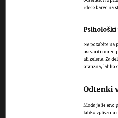
odtenke. Na prim
rdeče barve na s
Psihološki
Ne pozabite na p
ustvariti miren 
ali zelena. Za de
oranžna, lahko o
Odtenki 
Moda je še eno p
lahko vpliva na 