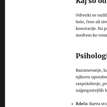
Kaj so od
Odtenki so razli
belo, črno ali si
konotacije. Na p
medtem ko temno
Psiho­log
Razumevanje, kak
njihovo uporabo 
razpoloženje, pr
najpogostejših b
Rdeča:
Barva str