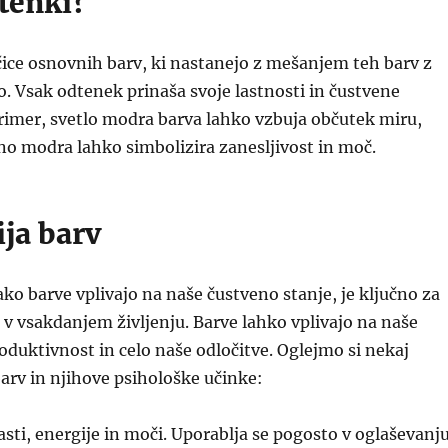
tenki?
čice osnovnih barv, ki nastanejo z mešanjem teh barv z
vo. Vsak odtenek prinaša svoje lastnosti in čustvene
rimer, svetlo modra barva lahko vzbuja občutek miru,
 modra lahko simbolizira zanesljivost in moč.
ija barv
o barve vplivajo na naše čustveno stanje, je ključno za
v vsakdanjem življenju. Barve lahko vplivajo na naše
oduktivnost in celo naše odločitve. Oglejmo si nekaj
arv in njihove psihološke učinke:
asti, energije in moči. Uporablja se pogosto v oglaševanju