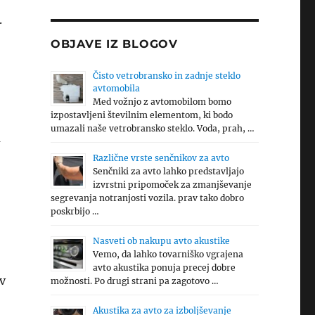
.
OBJAVE IZ BLOGOV
Čisto vetrobransko in zadnje steklo
avtomobila
Med vožnjo z avtomobilom bomo
izpostavljeni številnim elementom, ki bodo
umazali naše vetrobransko steklo. Voda, prah, …
a
Različne vrste senčnikov za avto
Senčniki za avto lahko predstavljajo
izvrstni pripomoček za zmanjševanje
segrevanja notranjosti vozila. prav tako dobro
poskrbijo …
Nasveti ob nakupu avto akustike
Vemo, da lahko tovarniško vgrajena
avto akustika ponuja precej dobre
v
možnosti. Po drugi strani pa zagotovo …
Akustika za avto za izboljševanje