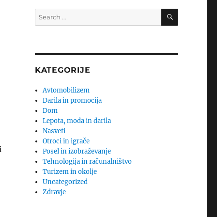
SEARCH
Search
for:
KATEGORIJE
Avtomobilizem
Darila in promocija
Dom
Lepota, moda in darila
Nasveti
Otroci in igrače
i
Posel in izobraževanje
Tehnologija in računalništvo
Turizem in okolje
Uncategorized
Zdravje