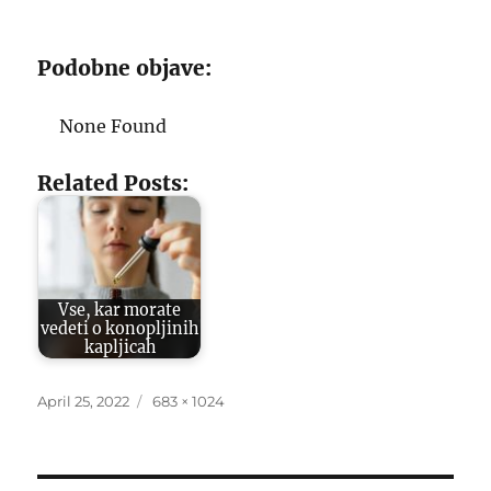
Podobne objave:
None Found
Related Posts:
Vse, kar morate
vedeti o konopljinih
kapljicah
Posted
Full
April 25, 2022
683 × 1024
on
size