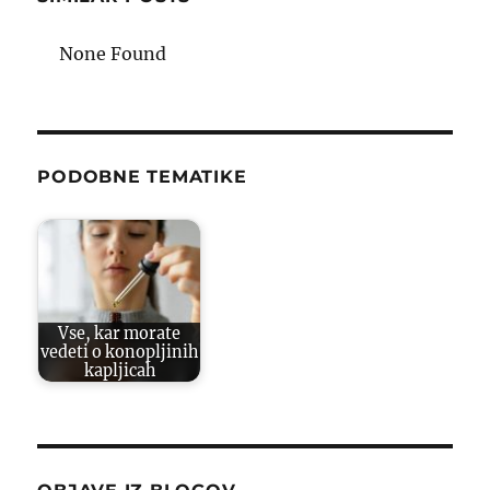
None Found
PODOBNE TEMATIKE
Vse, kar morate
vedeti o konopljinih
kapljicah