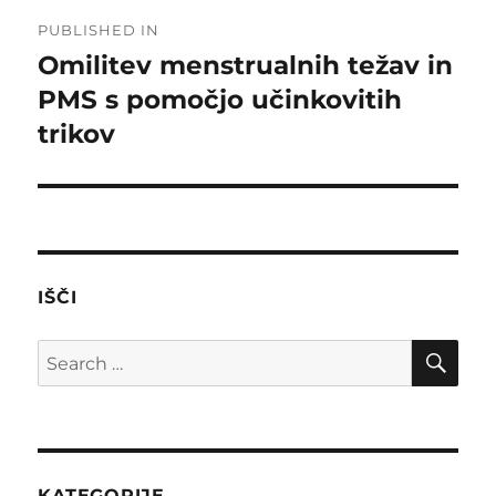
Post
PUBLISHED IN
navigation
Omilitev menstrualnih težav in
PMS s pomočjo učinkovitih
trikov
IŠČI
SE
Search
for:
KATEGORIJE