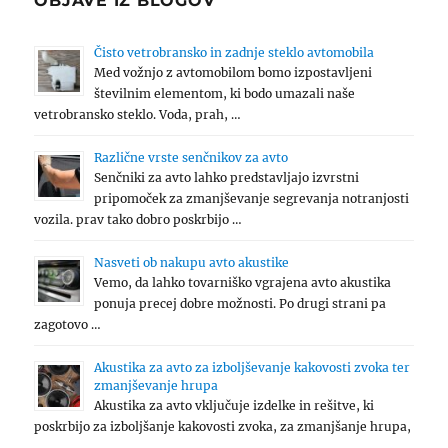
OBJAVE IZ BLOGOV
Čisto vetrobransko in zadnje steklo avtomobila
Med vožnjo z avtomobilom bomo izpostavljeni
številnim elementom, ki bodo umazali naše
vetrobransko steklo. Voda, prah, …
Različne vrste senčnikov za avto
Senčniki za avto lahko predstavljajo izvrstni
pripomoček za zmanjševanje segrevanja notranjosti
vozila. prav tako dobro poskrbijo …
Nasveti ob nakupu avto akustike
Vemo, da lahko tovarniško vgrajena avto akustika
ponuja precej dobre možnosti. Po drugi strani pa
zagotovo …
Akustika za avto za izboljševanje kakovosti zvoka ter
zmanjševanje hrupa
Akustika za avto vključuje izdelke in rešitve, ki
poskrbijo za izboljšanje kakovosti zvoka, za zmanjšanje hrupa,
…