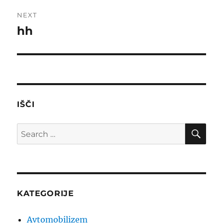
NEXT
hh
Next
post:
IŠČI
SE
Search
for:
KATEGORIJE
Avtomobilizem