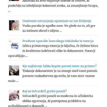
Akustika za avto vključuje izdelke in rešitve, ki
poskrbijo za izboljšanje kakovosti zvoka, za zmanjšanje hrupa,
…
Umetnost ustvarjanja spominov za vse življenje
Vsaka poroka je zgodba zase. Ne glede na to, ali gre
za intimen obred v ožjem …
Prednost uporabe laserskega tiskalnika in tonerja
Izbira primernega tonerja je ključna, če želimo hitro
in kvalitetno izdelovati slike in dokumente. Tonerji
uporabljajo …
Kje najhitreje lahko kupite poceni toner za printer?
Tiskanje dokumentov je za mnoge med vami postalo
povsem vsakodnevno opravilo, ki vam sicer vzame
malo …
Kaj so infrardeči grelni paneli?
Infrardeči grelni paneli so moderna in učinkovita
oblika ogrevanja, ki postopoma pridobiva na
priljubljenosti v domovih …