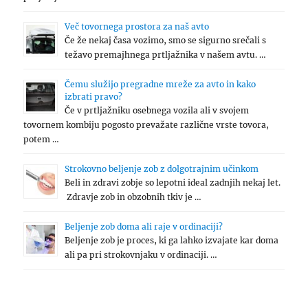
Več tovornega prostora za naš avto
Če že nekaj časa vozimo, smo se sigurno srečali s
težavo premajhnega prtljažnika v našem avtu. …
Čemu služijo pregradne mreže za avto in kako
izbrati pravo?
Če v prtljažniku osebnega vozila ali v svojem
tovornem kombiju pogosto prevažate različne vrste tovora,
potem …
Strokovno beljenje zob z dolgotrajnim učinkom
Beli in zdravi zobje so lepotni ideal zadnjih nekaj let.
Zdravje zob in obzobnih tkiv je …
Beljenje zob doma ali raje v ordinaciji?
Beljenje zob je proces, ki ga lahko izvajate kar doma
ali pa pri strokovnjaku v ordinaciji. …