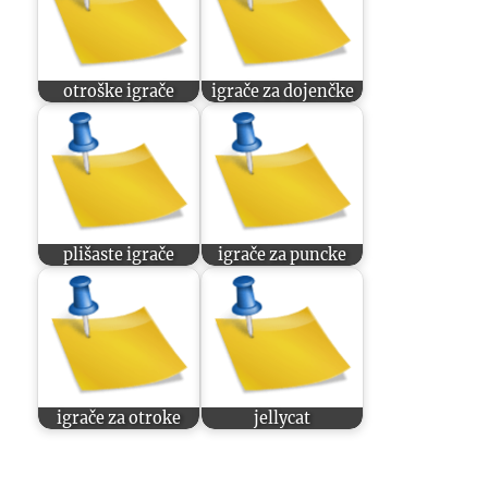
otroške igrače
igrače za dojenčke
plišaste igrače
igrače za puncke
igrače za otroke
jellycat