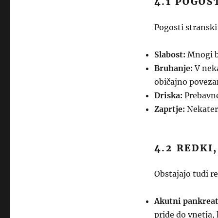
4.1 POGOS
Pogosti stranski
Slabost:
Mnogi bo
Bruhanje:
V neka
običajno povezan
Driska:
Prebavne 
Zaprtje:
Nekateri
4.2 REDKI
Obstajajo tudi re
Akutni pankreat
pride do vnetja,