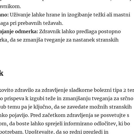
ravnikom.
ano:
Uživanje lahke hrane in izogibanje težki ali mastni
aga pri prebavnih težavah.
ajanje odmerka:
Zdravnik lahko predlaga postopno
ka, da se zmanjša tveganje za nastanek stranskih
k
ovito zdravilo za zdravljenje sladkorne bolezni tipa 2 te
prispeva k izgubi teže in zmanjšanju tveganja za srčno
ljub temu pa je ključno, da se zavedate možnih stranskih
ahko pojavijo. Pred začetkom zdravljenja se posvetujte s
m, da boste lahko sprejeli informirano odločitev, ki bo
potrebam. Upoštevajte, da so redni pregledi in