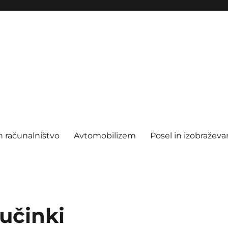
n računalništvo
Avtomobilizem
Posel in izobraževa
učinki