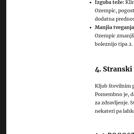
Izguba teže:
Klin
Ozempic, pogosto
dodatna prednost
Manjša tveganja
Ozempic zmanjša 
boleznijo tipa 2.
4. Stransk
Kljub številnim 
Pomembno je, da 
za zdravljenje. S
nekateri pa lah