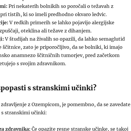
ami:
Pri nekaterih bolnikih so poročali o težavah z
 pri tistih, ki so imeli predhodno okvaro ledvic.
ije:
V redkih primerih se lahko pojavijo alergijske
izpuščaji, oteklina ali težave z dihanjem.
i:
V študijah na živalih so opazili, da lahko semaglutid
ščitnice, zato je priporočljivo, da se bolniki, ki imajo
insko anamnezo ščitničnih tumorjev, pred začetkom
etujejo s svojim zdravnikom.
spopasti s stranskimi učinki?
za zdravljenje z Ozempicom, je pomembno, da se zavedate
 s stranskimi učinki:
ga zdravnika:
Če opazite resne stranske učinke, se takoj