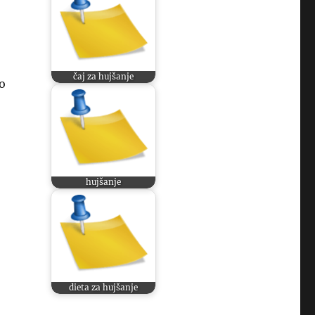
čaj za hujšanje
o
hujšanje
dieta za hujšanje