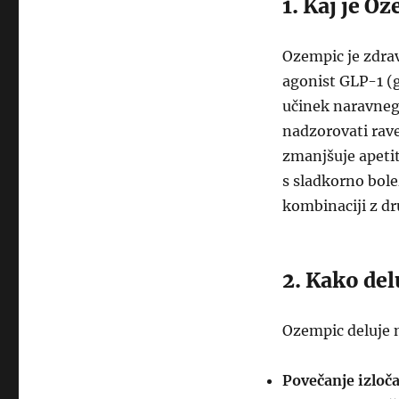
1. Kaj je O
Ozempic je zdrav
agonist GLP-1 (
učinek naravne
nadzorovati raven
zmanjšuje apetit
s sladkorno bole
kombinaciji z dr
2. Kako de
Ozempic deluje 
Povečanje izloča