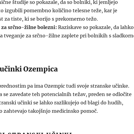
ične študije so pokazale, da so bolniki, ki jemljejo
 izgubili pomembno količino telesne teže, kar je
 za tiste, ki se borijo s prekomerno težo.
 za srčno-žilne bolezni:
Raziskave so pokazale, da lahko
tveganje za srčno-žilne zaplete pri bolnikih s sladkorn
i učinki Ozempica
prednostim pa ima Ozempic tudi svoje stranske učinke.
se zavedate teh potencialnih težav, preden se odločite
transki učinki se lahko razlikujejo od blagi do hudih,
ko zahtevajo takojšnjo medicinsko pomoč.