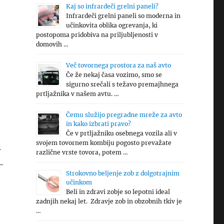
Kaj so infrardeči grelni paneli?
Infrardeči grelni paneli so moderna in
učinkovita oblika ogrevanja, ki
postopoma pridobiva na priljubljenosti v
domovih …
Več tovornega prostora za naš avto
Če že nekaj časa vozimo, smo se
sigurno srečali s težavo premajhnega
prtljažnika v našem avtu. …
Čemu služijo pregradne mreže za avto
in kako izbrati pravo?
Če v prtljažniku osebnega vozila ali v
svojem tovornem kombiju pogosto prevažate
r
različne vrste tovora, potem …
-
Strokovno beljenje zob z dolgotrajnim
učinkom
Beli in zdravi zobje so lepotni ideal
zadnjih nekaj let. Zdravje zob in obzobnih tkiv je
…