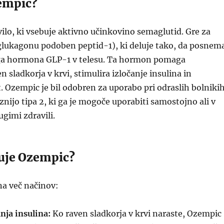
zempic?
ilo, ki vsebuje aktivno učinkovino semaglutid. Gre za
glukagonu podoben peptid-1), ki deluje tako, da posnem
ga hormona GLP-1 v telesu. Ta hormon pomaga
 sladkorja v krvi, stimulira izločanje insulina in
. Ozempic je bil odobren za uporabo pri odraslih bolniki
znijo tipa 2, ki ga je mogoče uporabiti samostojno ali v
ugimi zdravili.
luje Ozempic?
na več načinov:
nja insulina:
Ko raven sladkorja v krvi naraste, Ozempic