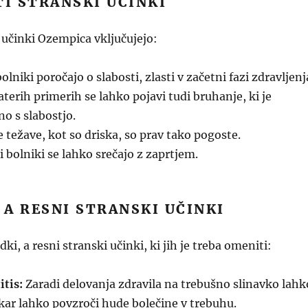
TI STRANSKI UČINKI
 učinki Ozempica vključujejo:
lniki poročajo o slabosti, zlasti v začetni fazi zdravljenj
terih primerih se lahko pojavi tudi bruhanje, ki je
o s slabostjo.
težave, kot so driska, so prav tako pogoste.
 bolniki se lahko srečajo z zaprtjem.
, A RESNI STRANSKI UČINKI
dki, a resni stranski učinki, ki jih je treba omeniti:
itis:
Zaradi delovanja zdravila na trebušno slinavko lahk
 kar lahko povzroči hude bolečine v trebuhu.