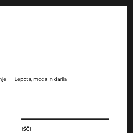
nje
Lepota, moda in darila
IŠČI