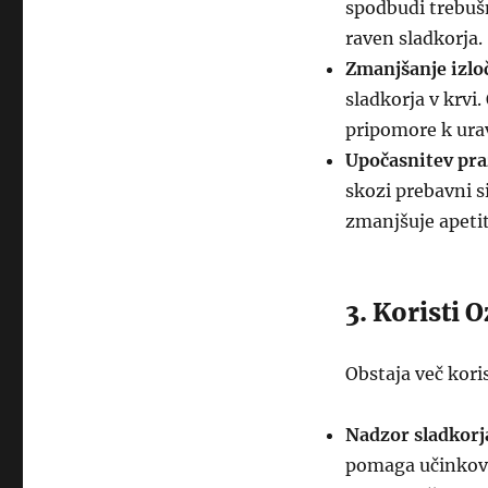
spodbudi trebušn
raven sladkorja.
Zmanjšanje izlo
sladkorja v krvi
pripomore k urav
Upočasnitev pra
skozi prebavni s
zmanjšuje apetit
3. Koristi 
Obstaja več kori
Nadzor sladkorja
pomaga učinkovit