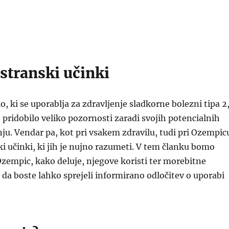
stranski učinki
o, ki se uporablja za zdravljenje sladkorne bolezni tipa 2
h pridobilo veliko pozornosti zaradi svojih potencialnih
anju. Vendar pa, kot pri vsakem zdravilu, tudi pri Ozempic
ki učinki, ki jih je nujno razumeti. V tem članku bomo
e Ozempic, kako deluje, njegove koristi ter morebitne
 da boste lahko sprejeli informirano odločitev o uporabi