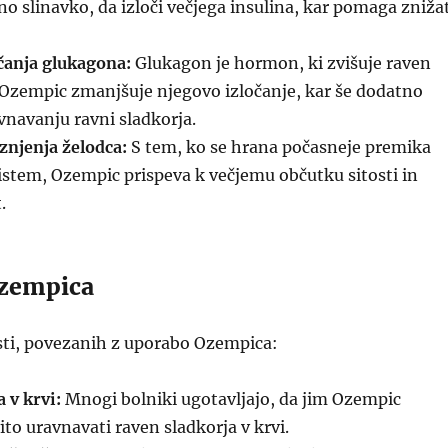
o slinavko, da izloči večjega insulina, kar pomaga znižat
čanja glukagona:
Glukagon je hormon, ki zvišuje raven
. Ozempic zmanjšuje njegovo izločanje, kar še dodatno
navanju ravni sladkorja.
znjenja želodca:
S tem, ko se hrana počasneje premika
istem, Ozempic prispeva k večjemu občutku sitosti in
.
Ozempica
sti, povezanih z uporabo Ozempica:
 v krvi:
Mnogi bolniki ugotavljajo, da jim Ozempic
o uravnavati raven sladkorja v krvi.