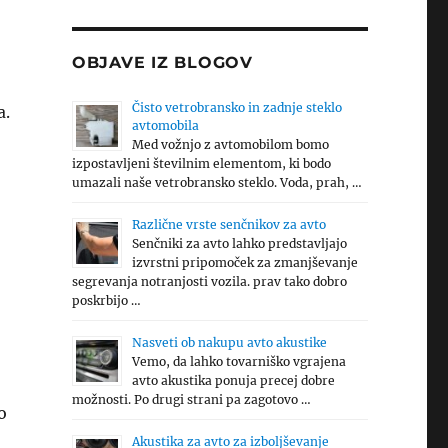
OBJAVE IZ BLOGOV
Čisto vetrobransko in zadnje steklo
a.
avtomobila
Med vožnjo z avtomobilom bomo
izpostavljeni številnim elementom, ki bodo
umazali naše vetrobransko steklo. Voda, prah, …
Različne vrste senčnikov za avto
Senčniki za avto lahko predstavljajo
izvrstni pripomoček za zmanjševanje
segrevanja notranjosti vozila. prav tako dobro
poskrbijo …
Nasveti ob nakupu avto akustike
Vemo, da lahko tovarniško vgrajena
avto akustika ponuja precej dobre
možnosti. Po drugi strani pa zagotovo …
o
Akustika za avto za izboljševanje