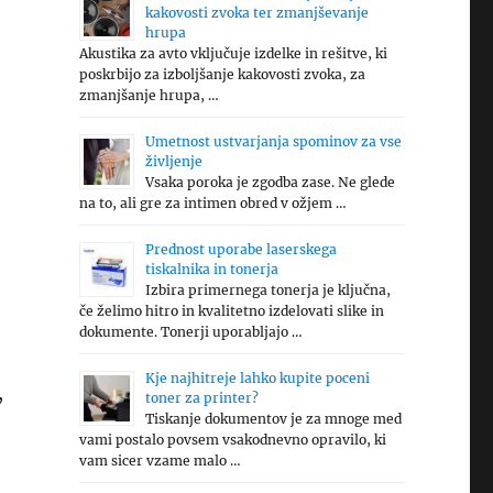
kakovosti zvoka ter zmanjševanje
hrupa
Akustika za avto vključuje izdelke in rešitve, ki
poskrbijo za izboljšanje kakovosti zvoka, za
zmanjšanje hrupa, …
Umetnost ustvarjanja spominov za vse
življenje
Vsaka poroka je zgodba zase. Ne glede
na to, ali gre za intimen obred v ožjem …
Prednost uporabe laserskega
tiskalnika in tonerja
Izbira primernega tonerja je ključna,
če želimo hitro in kvalitetno izdelovati slike in
dokumente. Tonerji uporabljajo …
Kje najhitreje lahko kupite poceni
,
toner za printer?
Tiskanje dokumentov je za mnoge med
vami postalo povsem vsakodnevno opravilo, ki
vam sicer vzame malo …