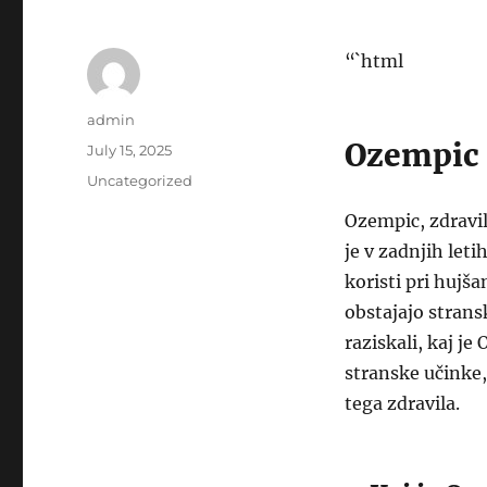
“`html
Author
admin
Ozempic 
Posted
July 15, 2025
on
Categories
Uncategorized
Ozempic, zdravil
je v zadnjih leti
koristi pri hujš
obstajajo strans
raziskali, kaj j
stranske učinke,
tega zdravila.