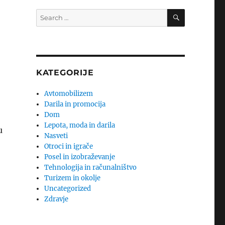
SEARCH
Search
for:
KATEGORIJE
Avtomobilizem
,
Darila in promocija
Dom
Lepota, moda in darila
u
Nasveti
Otroci in igrače
Posel in izobraževanje
Tehnologija in računalništvo
Turizem in okolje
Uncategorized
Zdravje