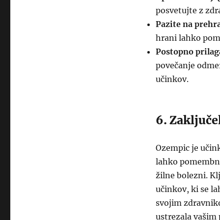
posvetujte z zd
Pazite na prehr
hrani lahko pom
Postopno prilag
povečanje odmer
učinkov.
6. Zaključe
Ozempic je učink
lahko pomembno 
žilne bolezni. K
učinkov, ki se l
svojim zdravniko
ustrezala vašim 