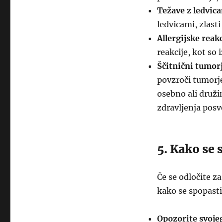
Težave z ledvic
ledvicami, zlasti
Allergijske reakc
reakcije, kot so 
Ščitnični tumorj
povzroči tumorje 
osebno ali druž
zdravljenja posv
5. Kako se 
Če se odločite 
kako se spopasti
Opozorite svoje