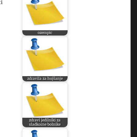
i
ozempic
zdravila za hujšanje
zdravi jedilniki za
sladkorne bolnike