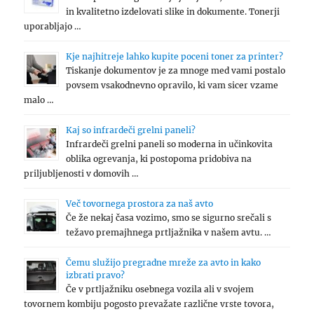
in kvalitetno izdelovati slike in dokumente. Tonerji
uporabljajo …
Kje najhitreje lahko kupite poceni toner za printer?
Tiskanje dokumentov je za mnoge med vami postalo
povsem vsakodnevno opravilo, ki vam sicer vzame
malo …
Kaj so infrardeči grelni paneli?
Infrardeči grelni paneli so moderna in učinkovita
oblika ogrevanja, ki postopoma pridobiva na
priljubljenosti v domovih …
Več tovornega prostora za naš avto
Če že nekaj časa vozimo, smo se sigurno srečali s
težavo premajhnega prtljažnika v našem avtu. …
Čemu služijo pregradne mreže za avto in kako
izbrati pravo?
Če v prtljažniku osebnega vozila ali v svojem
tovornem kombiju pogosto prevažate različne vrste tovora,