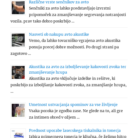
Različne vrste senčnikov za avto
Senčniki za avto lahko predstavljajo izvrstni
pripomoček za zmanjševanje segrevanja notranjosti
vozila. prav tako dobro poskrbijo …
Nasveti ob nakupu avto akustike
Vemo, da lahko tovarniško vgrajena avto akustika
ponuja precej dobre možnosti. Po drugi strani pa
zagotovo …
Akustika za avto za izboljševanje kakovosti zvoka ter
zmanjševanje hrupa
Akustika za avto vključuje izdelke in rešitve, ki
poskrbijo za izboljšanje kakovosti zvoka, za zmanjšanje hrupa,
…
Umetnost ustvarjanja spominov za vse življenje
Vsaka poroka je zgodba zase. Ne glede na to, ali gre
za intimen obred v ožjem …
Prednost uporabe laserskega tiskalnika in tonerja
Izbira primernega tonerja je ključna, če želimo hitro