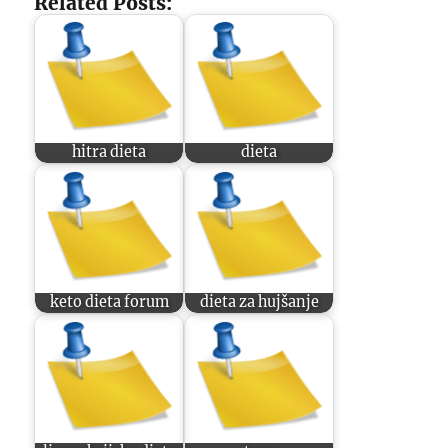
Related Posts:
hitra dieta
dieta
keto dieta forum
dieta za hujšanje