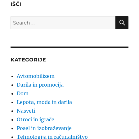
IŠČI
SE
Search
for:
KATEGORIJE
Avtomobilizem
Darila in promocija
Dom
Lepota, moda in darila
Nasveti
Otroci in igrače
Posel in izobraževanje
Tehnologija in računalništvo