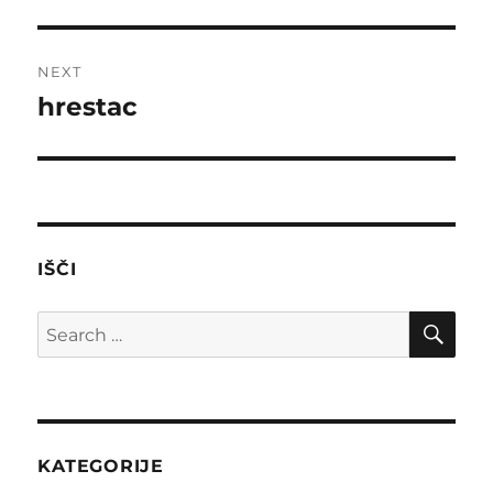
post:
NEXT
hrestac
Next
post:
IŠČI
SE
Search
for:
KATEGORIJE