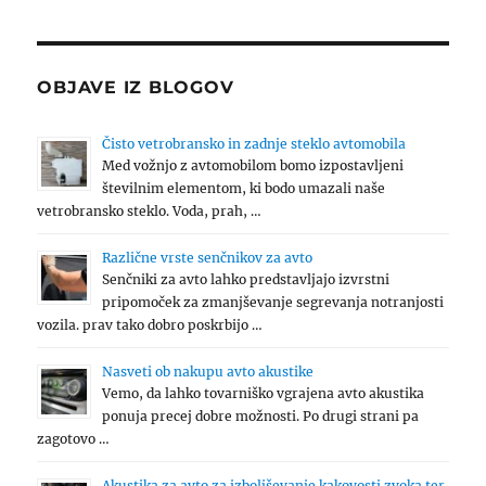
OBJAVE IZ BLOGOV
Čisto vetrobransko in zadnje steklo avtomobila
Med vožnjo z avtomobilom bomo izpostavljeni
številnim elementom, ki bodo umazali naše
vetrobransko steklo. Voda, prah, …
Različne vrste senčnikov za avto
Senčniki za avto lahko predstavljajo izvrstni
pripomoček za zmanjševanje segrevanja notranjosti
vozila. prav tako dobro poskrbijo …
Nasveti ob nakupu avto akustike
Vemo, da lahko tovarniško vgrajena avto akustika
ponuja precej dobre možnosti. Po drugi strani pa
zagotovo …
Akustika za avto za izboljševanje kakovosti zvoka ter