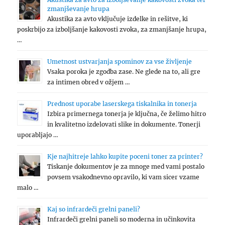
zmanjševanje hrupa
Akustika za avto vključuje izdelke in rešitve, ki
poskrbijo za izboljšanje kakovosti zvoka, za zmanjšanje hrupa,
…
Umetnost ustvarjanja spominov za vse življenje
Vsaka poroka je zgodba zase. Ne glede na to, ali gre
za intimen obred v ožjem …
Prednost uporabe laserskega tiskalnika in tonerja
Izbira primernega tonerja je ključna, če želimo hitro
in kvalitetno izdelovati slike in dokumente. Tonerji
uporabljajo …
Kje najhitreje lahko kupite poceni toner za printer?
Tiskanje dokumentov je za mnoge med vami postalo
povsem vsakodnevno opravilo, ki vam sicer vzame
malo …
Kaj so infrardeči grelni paneli?
Infrardeči grelni paneli so moderna in učinkovita