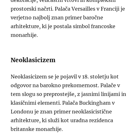
dekoracije, veličastni vrtovi in kompleksni
prostorski načrti. Palača Versailles v Franciji je
verjetno najbolj znan primer baročne
arhitekture, ki je postala simbol francoske
monarhije.
Neoklasicizem
Neoklasicizem se je pojavil v 18. stoletju kot
odgovor na barokno prekomernost. Palače v
tem slogu so preprostejše, z jasnimi linijami in
klasičnimi elementi. Palača Buckingham v
Londonu je znan primer neoklasicistične
arhitekture, ki služi kot uradna rezidenca
britanske monarhije.