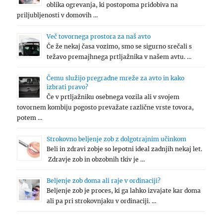
oblika ogrevanja, ki postopoma pridobiva na
priljubljenosti v domovih …
Več tovornega prostora za naš avto
Če že nekaj časa vozimo, smo se sigurno srečali s
težavo premajhnega prtljažnika v našem avtu. …
Čemu služijo pregradne mreže za avto in kako
izbrati pravo?
Če v prtljažniku osebnega vozila ali v svojem
tovornem kombiju pogosto prevažate različne vrste tovora,
potem …
Strokovno beljenje zob z dolgotrajnim učinkom
Beli in zdravi zobje so lepotni ideal zadnjih nekaj let.
Zdravje zob in obzobnih tkiv je …
Beljenje zob doma ali raje v ordinaciji?
Beljenje zob je proces, ki ga lahko izvajate kar doma
ali pa pri strokovnjaku v ordinaciji. …