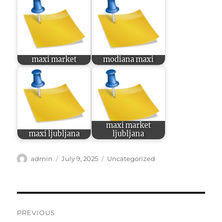
maxi market
modiana maxi
maxi market
maxi ljubljana
ljubljana
Author
Posted
Categories
admin
July 9, 2025
Uncategorized
on
Post
PREVIOUS