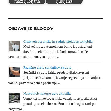
maxi ljubljana
ljubljana
OBJAVE IZ BLOGOV
Čisto vetrobransko in zadnje steklo avtomobila
Med vožnjo z avtomobilom bomo izpostavljeni
številnim elementom, ki bodo umazali naše
vetrobransko steklo. Voda, prah, …
Različne vrste senčnikov za avto
Senčniki za avto lahko predstavljajo izvrstni
pripomoček za zmanjševanje segrevanja notranjosti
vozila. prav tako dobro poskrbijo …
Nasveti ob nakupu avto akustike
Vemo, da lahko tovarniško vgrajena avto akustika
ponuja precej dobre možnosti. Po drugi strani pa
zagotovo …