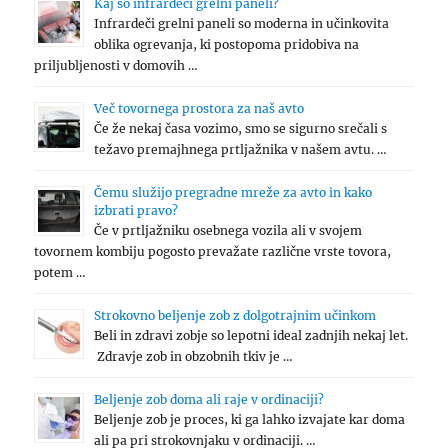
Kaj so infrardeči grelni paneli?
Infrardeči grelni paneli so moderna in učinkovita
oblika ogrevanja, ki postopoma pridobiva na
priljubljenosti v domovih …
Več tovornega prostora za naš avto
Če že nekaj časa vozimo, smo se sigurno srečali s
težavo premajhnega prtljažnika v našem avtu. …
Čemu služijo pregradne mreže za avto in kako
izbrati pravo?
Če v prtljažniku osebnega vozila ali v svojem
tovornem kombiju pogosto prevažate različne vrste tovora,
potem …
Strokovno beljenje zob z dolgotrajnim učinkom
Beli in zdravi zobje so lepotni ideal zadnjih nekaj let.
Zdravje zob in obzobnih tkiv je …
Beljenje zob doma ali raje v ordinaciji?
Beljenje zob je proces, ki ga lahko izvajate kar doma
ali pa pri strokovnjaku v ordinaciji. …