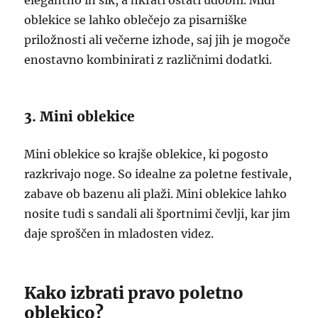
elegantno in šik, a hkrati ostati udobni. Midi
oblekice se lahko oblečejo za pisarniške
priložnosti ali večerne izhode, saj jih je mogoče
enostavno kombinirati z različnimi dodatki.
3. Mini oblekice
Mini oblekice so krajše oblekice, ki pogosto
razkrivajo noge. So idealne za poletne festivale,
zabave ob bazenu ali plaži. Mini oblekice lahko
nosite tudi s sandali ali športnimi čevlji, kar jim
daje sproščen in mladosten videz.
Kako izbrati pravo poletno
oblekico?