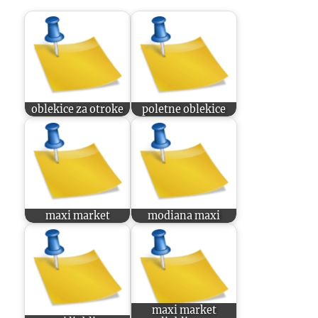
oblekice za otroke
poletne oblekice
maxi market
modiana maxi
maxi market