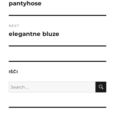
navigation
pantyhose
Previous
post:
NEXT
elegantne bluze
Next
post:
IŠČI
SE
Search
for: