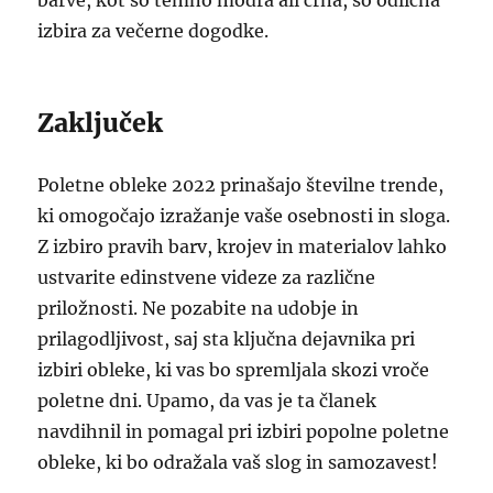
barve, kot so temno modra ali črna, so odlična
izbira za večerne dogodke.
Zaključek
Poletne obleke 2022 prinašajo številne trende,
ki omogočajo izražanje vaše osebnosti in sloga.
Z izbiro pravih barv, krojev in materialov lahko
ustvarite edinstvene videze za različne
priložnosti. Ne pozabite na udobje in
prilagodljivost, saj sta ključna dejavnika pri
izbiri obleke, ki vas bo spremljala skozi vroče
poletne dni. Upamo, da vas je ta članek
navdihnil in pomagal pri izbiri popolne poletne
obleke, ki bo odražala vaš slog in samozavest!