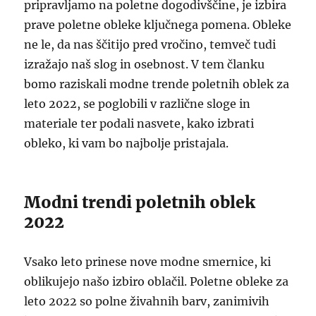
pripravljamo na poletne dogodivščine, je izbira
prave poletne obleke ključnega pomena. Obleke
ne le, da nas ščitijo pred vročino, temveč tudi
izražajo naš slog in osebnost. V tem članku
bomo raziskali modne trende poletnih oblek za
leto 2022, se poglobili v različne sloge in
materiale ter podali nasvete, kako izbrati
obleko, ki vam bo najbolje pristajala.
Modni trendi poletnih oblek
2022
Vsako leto prinese nove modne smernice, ki
oblikujejo našo izbiro oblačil. Poletne obleke za
leto 2022 so polne živahnih barv, zanimivih