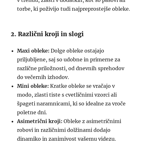
v trendu, zlasti v dodatkih, kot so pasovi ali
torbe, ki poživijo tudi najpreprostejše obleke.
2. Različni kroji in slogi
Maxi obleke:
Dolge obleke ostajajo
priljubljene, saj so udobne in primerne za
različne priložnosti, od dnevnih sprehodov
do večernih izhodov.
Mini obleke:
Kratke obleke se vračajo v
modo, zlasti tiste s cvetličnimi vzorci ali
špageti naramnicami, ki so idealne za vroče
poletne dni.
Asimetrični kroji:
Obleke z asimetričnimi
robovi in različnimi dolžinami dodajo
dinamiko in zanimivost vašemu videzu.