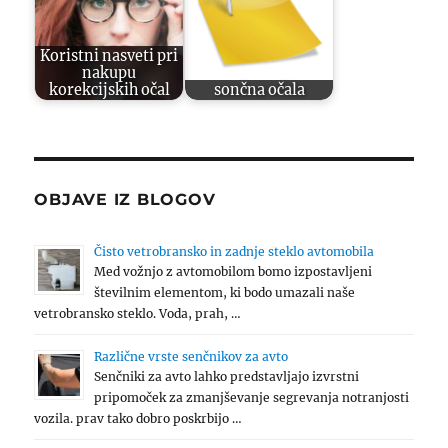
Koristni nasveti pri
nakupu
korekcijskih očal
sončna očala
OBJAVE IZ BLOGOV
Čisto vetrobransko in zadnje steklo avtomobila
Med vožnjo z avtomobilom bomo izpostavljeni
številnim elementom, ki bodo umazali naše
vetrobransko steklo. Voda, prah, …
Različne vrste senčnikov za avto
Senčniki za avto lahko predstavljajo izvrstni
pripomoček za zmanjševanje segrevanja notranjosti
vozila. prav tako dobro poskrbijo …