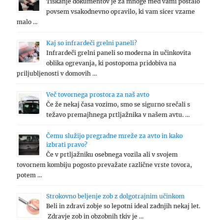
Tiskanje dokumentov je za mnoge med vami postalo
povsem vsakodnevno opravilo, ki vam sicer vzame
malo …
Kaj so infrardeči grelni paneli?
Infrardeči grelni paneli so moderna in učinkovita
oblika ogrevanja, ki postopoma pridobiva na
priljubljenosti v domovih …
Več tovornega prostora za naš avto
Če že nekaj časa vozimo, smo se sigurno srečali s
težavo premajhnega prtljažnika v našem avtu. …
Čemu služijo pregradne mreže za avto in kako
izbrati pravo?
Če v prtljažniku osebnega vozila ali v svojem
tovornem kombiju pogosto prevažate različne vrste tovora,
potem …
Strokovno beljenje zob z dolgotrajnim učinkom
Beli in zdravi zobje so lepotni ideal zadnjih nekaj let.
Zdravje zob in obzobnih tkiv je …