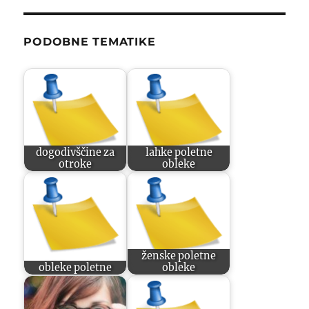
PODOBNE TEMATIKE
dogodivščine za
lahke poletne
otroke
obleke
ženske poletne
obleke poletne
obleke