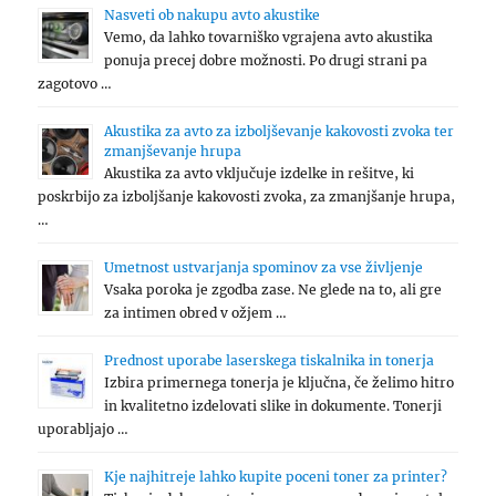
Nasveti ob nakupu avto akustike
Vemo, da lahko tovarniško vgrajena avto akustika
ponuja precej dobre možnosti. Po drugi strani pa
zagotovo …
Akustika za avto za izboljševanje kakovosti zvoka ter
zmanjševanje hrupa
Akustika za avto vključuje izdelke in rešitve, ki
poskrbijo za izboljšanje kakovosti zvoka, za zmanjšanje hrupa,
…
Umetnost ustvarjanja spominov za vse življenje
Vsaka poroka je zgodba zase. Ne glede na to, ali gre
za intimen obred v ožjem …
Prednost uporabe laserskega tiskalnika in tonerja
Izbira primernega tonerja je ključna, če želimo hitro
in kvalitetno izdelovati slike in dokumente. Tonerji
uporabljajo …
Kje najhitreje lahko kupite poceni toner za printer?