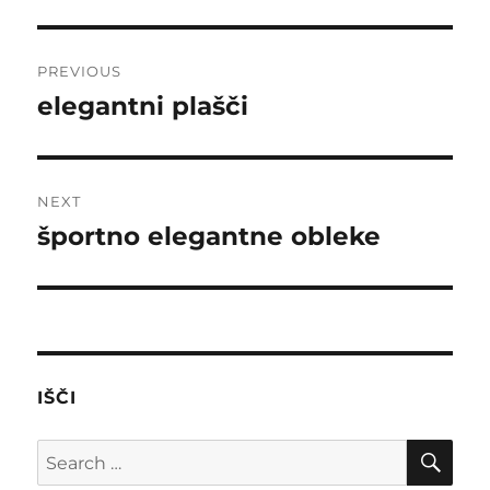
Post
PREVIOUS
navigation
elegantni plašči
Previous
post:
NEXT
športno elegantne obleke
Next
post:
IŠČI
SE
Search
for: