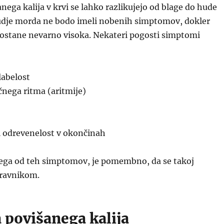
ega kalija v krvi se lahko razlikujejo od blage do hude
judje morda ne bodo imeli nobenih simptomov, dokler
postane nevarno visoka. Nekateri pogosti simptomi
labelost
čnega ritma (aritmije)
i odrevenelost v okončinah
rega od teh simptomov, je pomembno, da se takoj
dravnikom.
 povišanega kalija