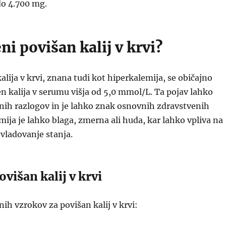
do 4.700 mg.
i povišan kalij v krvi?
alija v krvi, znana tudi kot hiperkalemija, se običajno
ven kalija v serumu višja od 5,0 mmol/L. Ta pojav lahko
čnih razlogov in je lahko znak osnovnih zdravstvenih
mija je lahko blaga, zmerna ali huda, kar lahko vpliva na
bvladovanje stanja.
ovišan kalij v krvi
ih vzrokov za povišan kalij v krvi: