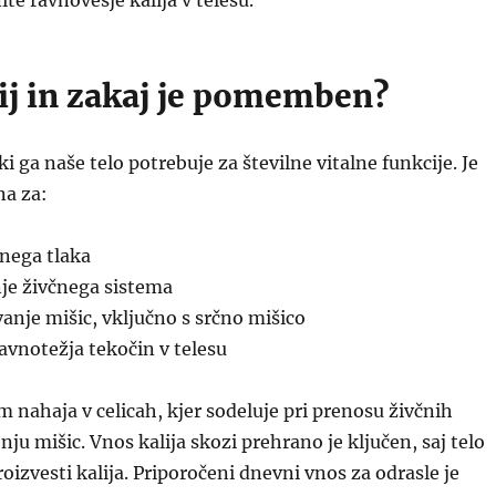
ite ravnovesje kalija v telesu.
lij in zakaj je pomemben?
 ki ga naše telo potrebuje za številne vitalne funkcije. Je
a za:
nega tlaka
nje živčnega sistema
anje mišic, vključno s srčno mišico
avnotežja tekočin v telesu
em nahaja v celicah, kjer sodeluje pri prenosu živčnih
ju mišic. Vnos kalija skozi prehrano je ključen, saj telo
izvesti kalija. Priporočeni dnevni vnos za odrasle je