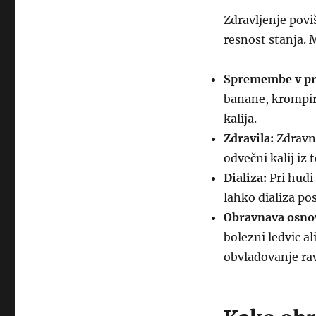
Zdravljenje poviš
resnost stanja. 
Spremembe v pr
banane, krompir
kalija.
Zdravila:
Zdravni
odvečni kalij iz 
Dializa:
Pri hudi 
lahko dializa po
Obravnava osno
bolezni ledvic a
obvladovanje rav