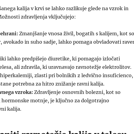
anega kalija v krvi se lahko razlikuje glede na vzrok in
Možnosti zdravljenja vključujejo:
ehrani:
Zmanjšanje vnosa živil, bogatih s kalijem, kot s
, avokado in suho sadje, lahko pomaga obvladovati rave
ki lahko predpišejo diuretike, ki pomagajo izločati
telesa, ali zdravila, ki uravnavajo ravnotežje elektrolitov.
hiperkalemiji, zlasti pri bolnikih z ledvično insuficienco,
stane potrebna za hitro znižanje ravni kalija.
vnega vzroka:
Zdravljenje osnovnih bolezni, kot so
li hormonske motnje, je ključno za dolgotrajno
ni kalija.