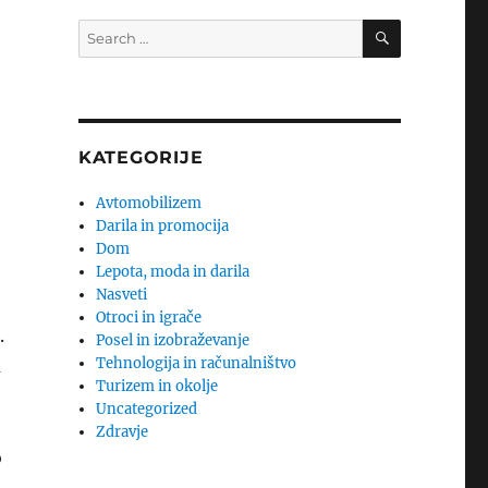
SEARCH
Search
for:
KATEGORIJE
Avtomobilizem
Darila in promocija
Dom
Lepota, moda in darila
Nasveti
Otroci in igrače
.
Posel in izobraževanje
Tehnologija in računalništvo
u
Turizem in okolje
Uncategorized
Zdravje
o