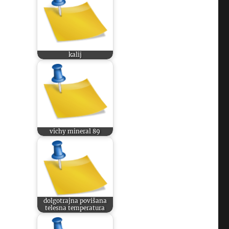
kalij
vichy mineral 89
dolgotrajna povišana
telesna temperatura