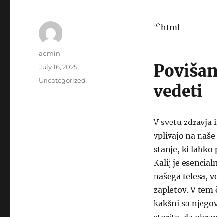
“`html
Author
admin
Povišan 
Posted
July 16, 2025
on
Categories
Uncategorized
vedeti
V svetu zdravja 
vplivajo na naše 
stanje, ki lahko
Kalij je esencial
našega telesa, 
zapletov. V tem 
kakšni so njegov