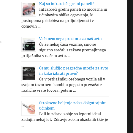
Kaj so infrardeči grelni paneli?
Infrardeči grelni paneli so moderna in
učinkovita oblika ogrevanja, ki
postopoma pridobiva na priljubljenosti v
domovih …
o
Več tovornega prostora za naš avto
n
Če že nekaj časa vozimo, smo se
sigurno srečali s težavo premajhnega
prtljažnika v našem avtu. …
Čemu služijo pregradne mreže za avto
in kako izbrati pravo?
Če v prtljažniku osebnega vozila ali v
svojem tovornem kombiju pogosto prevažate
različne vrste tovora, potem …
Strokovno beljenje zob z dolgotrajnim
učinkom
Beli in zdravi zobje so lepotni ideal
zadnjih nekaj let. Zdravje zob in obzobnih tkiv je
…