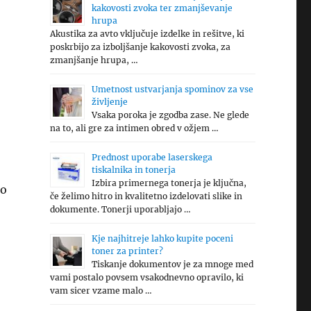
kakovosti zvoka ter zmanjševanje
hrupa
Akustika za avto vključuje izdelke in rešitve, ki
poskrbijo za izboljšanje kakovosti zvoka, za
zmanjšanje hrupa, …
Umetnost ustvarjanja spominov za vse
življenje
Vsaka poroka je zgodba zase. Ne glede
na to, ali gre za intimen obred v ožjem …
Prednost uporabe laserskega
tiskalnika in tonerja
Izbira primernega tonerja je ključna,
ko
če želimo hitro in kvalitetno izdelovati slike in
dokumente. Tonerji uporabljajo …
Kje najhitreje lahko kupite poceni
toner za printer?
Tiskanje dokumentov je za mnoge med
vami postalo povsem vsakodnevno opravilo, ki
vam sicer vzame malo …