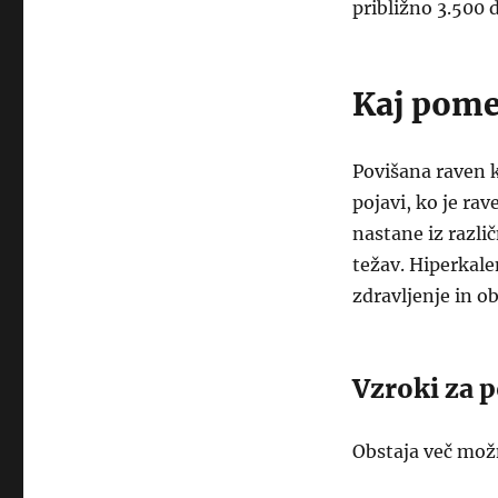
približno 3.500 
Kaj pomen
Povišana raven k
pojavi, ko je ra
nastane iz razli
težav. Hiperkale
zdravljenje in o
Vzroki za p
Obstaja več možn