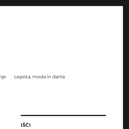
nje
Lepota, moda in darila
IŠČI