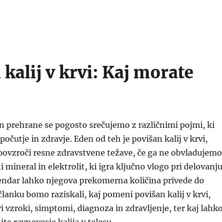
kalij v krvi: Kaj morate
in prehrane se pogosto srečujemo z različnimi pojmi, ki
počutje in zdravje. Eden od teh je povišan kalij v krvi,
 povzroči resne zdravstvene težave, če ga ne obvladujemo
ni mineral in elektrolit, ki igra ključno vlogo pri delovanj
vendar lahko njegova prekomerna količina privede do
članku bomo raziskali, kaj pomeni povišan kalij v krvi,
i vzroki, simptomi, diagnoza in zdravljenje, ter kaj lahk