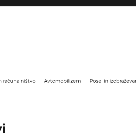
n računalništvo
Avtomobilizem
Posel in izobraževa
i