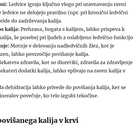
ami:
Ledvice igrajo ključno vlogo pri uravnavanju ravni
Če ledvice ne delujejo pravilno (npr. pri kronični ledvični
pride do zadrževanja kalija.
 kalija:
Prehrana, bogata s kalijem, lahko prispeva k
alija, še posebej pri ljudeh z oslabljeno ledvično funkcijo
nje:
Motnje v delovanju nadledvičnih žlez, kot je
en, lahko povzročijo povišanje kalija.
ekatera zdravila, kot so diuretiki, zdravila za zdravljenje
ekateri dodatki kalija, lahko vplivajo na raven kalija v
 dehidracija lahko privede do povišanja kalija, ker se
neralov povečuje, ko telo izgubi tekočine.
ovišanega kalija v krvi