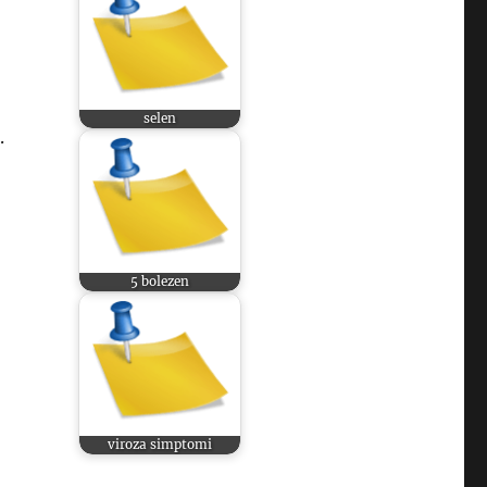
selen
.
5 bolezen
viroza simptomi