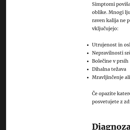
Simptomi povišan
oblike. Mnogi l
raven kalija ne 
vključujejo:
Utrujenost in os
Nepravilnosti sr
Bolečine v prsih
Dihalna težava
Mravljinčenje al
Če opazite kate
posvetujete z z
Diagnoza