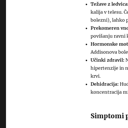
Težave z ledvic
kalija v telesu. 
bolezni), lahko 
Prekomeren vnos
povišanju ravni k
Hormonske mot
Addisonova bolez
Učinki zdravil:
N
hipertenzije in n
krvi.
Dehidracija:
Huda
koncentracija mi
Simptomi p