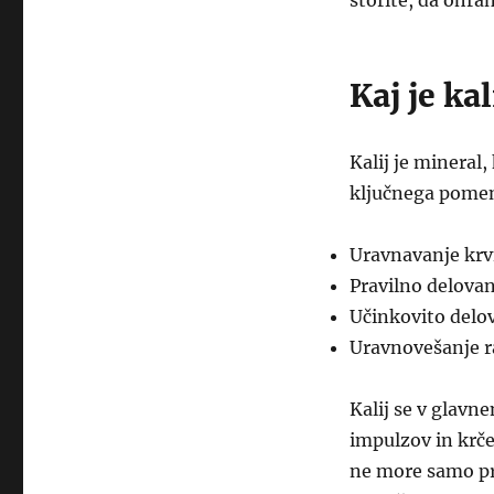
storite, da ohran
Kaj je ka
Kalij je mineral,
ključnega pomen
Uravnavanje krv
Pravilno delova
Učinkovito delov
Uravnovešanje r
Kalij se v glavn
impulzov in krčen
ne more samo pro