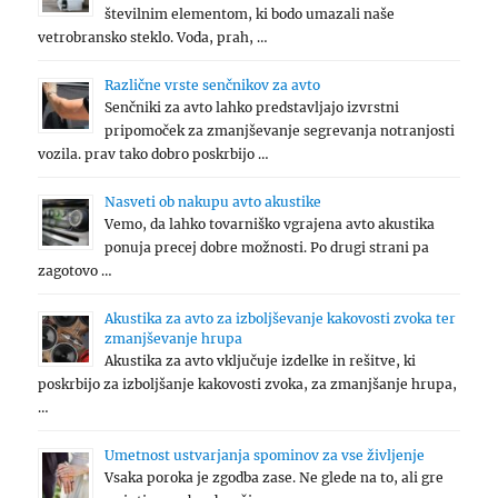
številnim elementom, ki bodo umazali naše
vetrobransko steklo. Voda, prah, …
Različne vrste senčnikov za avto
Senčniki za avto lahko predstavljajo izvrstni
pripomoček za zmanjševanje segrevanja notranjosti
vozila. prav tako dobro poskrbijo …
Nasveti ob nakupu avto akustike
Vemo, da lahko tovarniško vgrajena avto akustika
ponuja precej dobre možnosti. Po drugi strani pa
zagotovo …
Akustika za avto za izboljševanje kakovosti zvoka ter
zmanjševanje hrupa
Akustika za avto vključuje izdelke in rešitve, ki
poskrbijo za izboljšanje kakovosti zvoka, za zmanjšanje hrupa,
…
Umetnost ustvarjanja spominov za vse življenje
Vsaka poroka je zgodba zase. Ne glede na to, ali gre