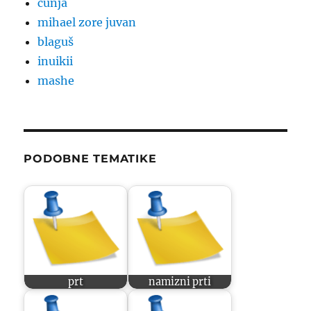
cunja
mihael zore juvan
blaguš
inuikii
mashe
PODOBNE TEMATIKE
prt
namizni prti