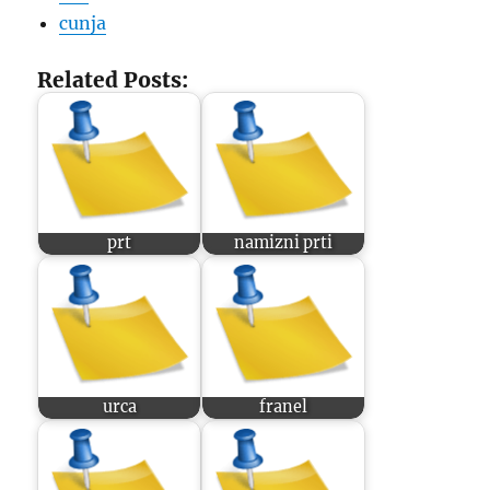
cunja
Related Posts:
prt
namizni prti
urca
franel