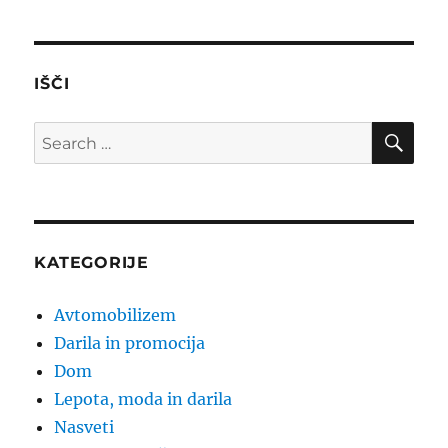
IŠČI
SE
Search
for:
KATEGORIJE
Avtomobilizem
Darila in promocija
Dom
Lepota, moda in darila
Nasveti