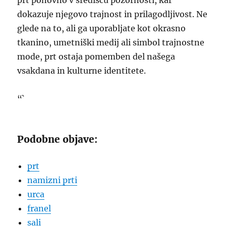
prt ponovno v središču pozornosti, kar
dokazuje njegovo trajnost in prilagodljivost. Ne
glede na to, ali ga uporabljate kot okrasno
tkanino, umetniški medij ali simbol trajnostne
mode, prt ostaja pomemben del našega
vsakdana in kulturne identitete.
“`
Podobne objave:
prt
namizni prti
urca
franel
sali