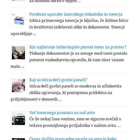
za intimen obred v ožjem …
Prednost uporabe laserskega tiskalnika in tonerja
Izbira primernega tonerja je ključna, če želimo hitro
in kvalitetno izdelovati slike in dokumente. Tonerji
uporabljajo …
Kje najhitreje lahko kupite poceni toner za printer?
Tiskanje dokumentov je za mnoge med vami postalo
povsem vsakodnevno opravilo, ki vam sicer vzame
malo …
Kaj so infrardeči grelni paneli?
Infrardeči grelni paneli so moderna in učinkovita
oblika ogrevanja, ki postopoma pridobiva na
priljubljenosti v domovih …
Več tovornega prostora za naš avto
Če že nekaj časa vozimo, smo se sigurno srečali s
težavo premajhnega prtljažnika v našem avtu. …
Čemu služijo pregradne mreže za avto in kako