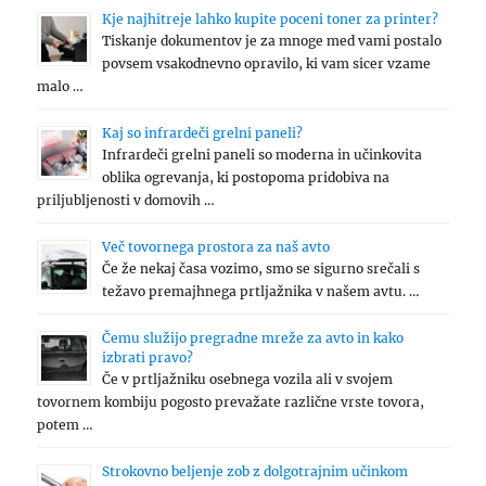
Kje najhitreje lahko kupite poceni toner za printer?
Tiskanje dokumentov je za mnoge med vami postalo
povsem vsakodnevno opravilo, ki vam sicer vzame
malo …
Kaj so infrardeči grelni paneli?
Infrardeči grelni paneli so moderna in učinkovita
oblika ogrevanja, ki postopoma pridobiva na
priljubljenosti v domovih …
Več tovornega prostora za naš avto
Če že nekaj časa vozimo, smo se sigurno srečali s
težavo premajhnega prtljažnika v našem avtu. …
Čemu služijo pregradne mreže za avto in kako
izbrati pravo?
Če v prtljažniku osebnega vozila ali v svojem
tovornem kombiju pogosto prevažate različne vrste tovora,
potem …
Strokovno beljenje zob z dolgotrajnim učinkom