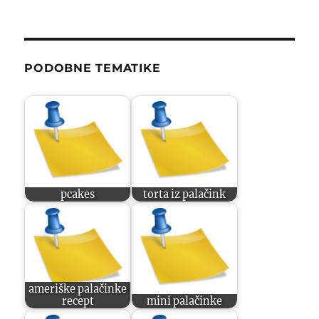
PODOBNE TEMATIKE
pcakes
torta iz palačink
ameriške palačinke
recept
mini palačinke