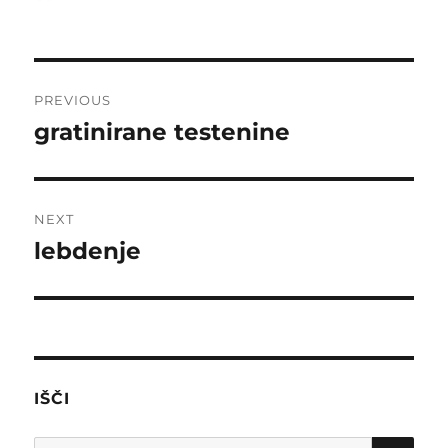
on
Post
PREVIOUS
navigation
gratinirane testenine
Previous
post:
NEXT
lebdenje
Next
post:
IŠČI
SE