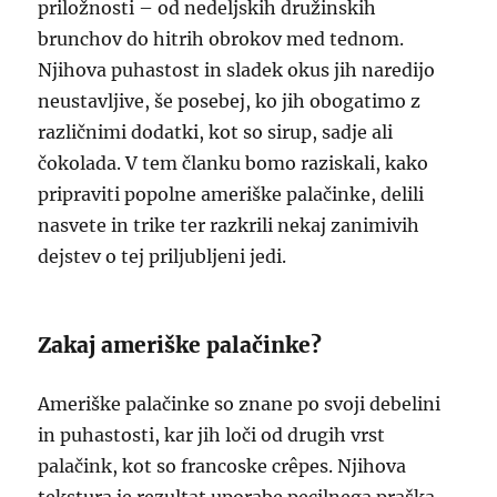
priložnosti – od nedeljskih družinskih
brunchov do hitrih obrokov med tednom.
Njihova puhastost in sladek okus jih naredijo
neustavljive, še posebej, ko jih obogatimo z
različnimi dodatki, kot so sirup, sadje ali
čokolada. V tem članku bomo raziskali, kako
pripraviti popolne ameriške palačinke, delili
nasvete in trike ter razkrili nekaj zanimivih
dejstev o tej priljubljeni jedi.
Zakaj ameriške palačinke?
Ameriške palačinke so znane po svoji debelini
in puhastosti, kar jih loči od drugih vrst
palačink, kot so francoske crêpes. Njihova