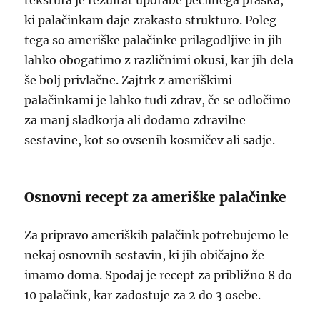
tekstura je rezultat uporabe pecilnega praška,
ki palačinkam daje zrakasto strukturo. Poleg
tega so ameriške palačinke prilagodljive in jih
lahko obogatimo z različnimi okusi, kar jih dela
še bolj privlačne. Zajtrk z ameriškimi
palačinkami je lahko tudi zdrav, če se odločimo
za manj sladkorja ali dodamo zdravilne
sestavine, kot so ovsenih kosmičev ali sadje.
Osnovni recept za ameriške palačinke
Za pripravo ameriških palačink potrebujemo le
nekaj osnovnih sestavin, ki jih običajno že
imamo doma. Spodaj je recept za približno 8 do
10 palačink, kar zadostuje za 2 do 3 osebe.