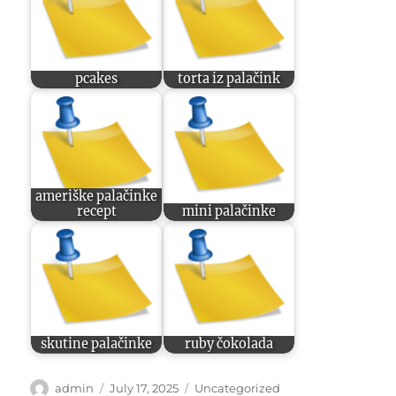
pcakes
torta iz palačink
ameriške palačinke
recept
mini palačinke
skutine palačinke
ruby čokolada
Author
Posted
Categories
admin
July 17, 2025
Uncategorized