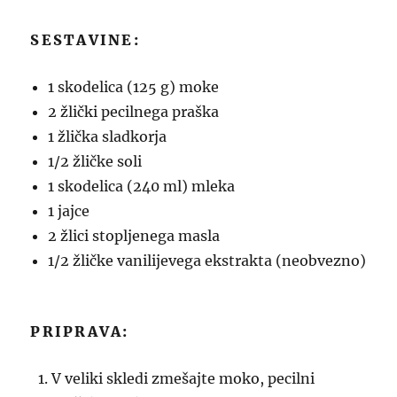
SESTAVINE:
1 skodelica (125 g) moke
2 žlički pecilnega praška
1 žlička sladkorja
1/2 žličke soli
1 skodelica (240 ml) mleka
1 jajce
2 žlici stopljenega masla
1/2 žličke vanilijevega ekstrakta (neobvezno)
PRIPRAVA:
V veliki skledi zmešajte moko, pecilni