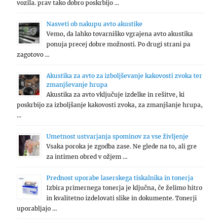
vozila. prav tako dobro poskrbijo …
Nasveti ob nakupu avto akustike
Vemo, da lahko tovarniško vgrajena avto akustika
ponuja precej dobre možnosti. Po drugi strani pa
zagotovo …
Akustika za avto za izboljševanje kakovosti zvoka ter
zmanjševanje hrupa
Akustika za avto vključuje izdelke in rešitve, ki
poskrbijo za izboljšanje kakovosti zvoka, za zmanjšanje hrupa,
…
Umetnost ustvarjanja spominov za vse življenje
Vsaka poroka je zgodba zase. Ne glede na to, ali gre
za intimen obred v ožjem …
Prednost uporabe laserskega tiskalnika in tonerja
Izbira primernega tonerja je ključna, če želimo hitro
in kvalitetno izdelovati slike in dokumente. Tonerji
uporabljajo …