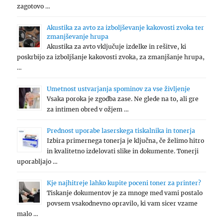
zagotovo …
Akustika za avto za izboljševanje kakovosti zvoka ter
zmanjševanje hrupa
Akustika za avto vključuje izdelke in rešitve, ki
poskrbijo za izboljšanje kakovosti zvoka, za zmanjšanje hrupa,
…
Umetnost ustvarjanja spominov za vse življenje
Vsaka poroka je zgodba zase. Ne glede na to, ali gre
za intimen obred v ožjem …
Prednost uporabe laserskega tiskalnika in tonerja
Izbira primernega tonerja je ključna, če želimo hitro
in kvalitetno izdelovati slike in dokumente. Tonerji
uporabljajo …
Kje najhitreje lahko kupite poceni toner za printer?
Tiskanje dokumentov je za mnoge med vami postalo
povsem vsakodnevno opravilo, ki vam sicer vzame
malo …