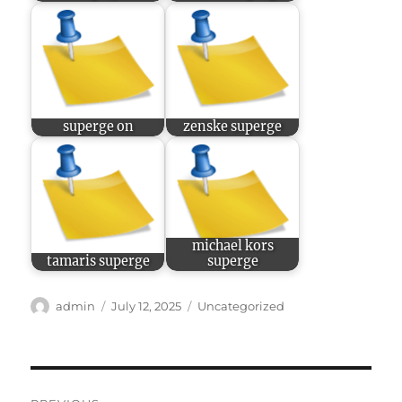
superge on
zenske superge
michael kors
tamaris superge
superge
Author
Posted
Categories
admin
July 12, 2025
Uncategorized
on
Post