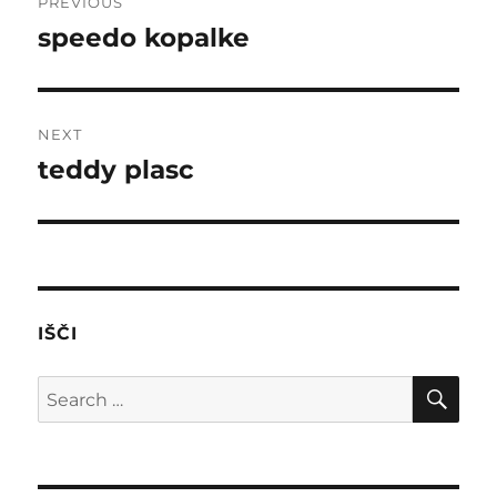
PREVIOUS
navigation
speedo kopalke
Previous
post:
NEXT
teddy plasc
Next
post:
IŠČI
SE
Search
for: