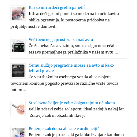
Kaj so infrardeči grelni paneli?
Infrardeči grelni paneli so moderna in učinkovita
oblika ogrevanja, ki postopoma pridobiva na
priljubljenosti v domovih …
Več tovornega prostora za naš avto
Če že nekaj časa vozimo, smo se sigurno srečali s
težavo premajhnega prtljažnika v našem avtu. …
Čemu služijo pregradne mreže za avto in kako
izbrati pravo?
Če v prtljažniku osebnega vozila ali v svojem
tovornem kombiju pogosto prevažate različne vrste tovora,
potem …
Strokovno beljenje zob z dolgotrajnim učinkom
Beli in zdravi zobje so lepotni ideal zadnjih nekaj let.
Zdravje zob in obzobnih tkiv je …
Beljenje zob doma ali raje v ordinaciji?
Beljenje zob je proces, ki ga lahko izvajate kar doma