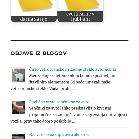
cvetličarne v
darila za njo
ljubljani
OBJAVE IZ BLOGOV
Čisto vetrobransko in zadnje steklo avtomobila
Med vožnjo z avtomobilom bomo izpostavljeni
številnim elementom, ki bodo umazali naše
vetrobransko steklo. Voda, prah, …
Različne vrste senčnikov za avto
Senčniki za avto lahko predstavljajo izvrstni
pripomoček za zmanjševanje segrevanja notranjosti
vozila. prav tako dobro poskrbijo …
Nasveti ob nakupu avto akustike