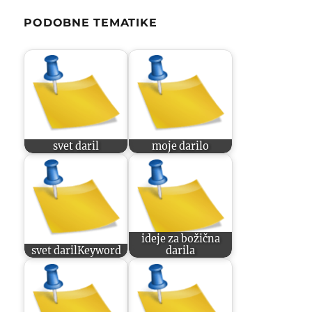
PODOBNE TEMATIKE
svet daril
moje darilo
ideje za božična
svet darilKeyword
darila