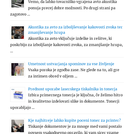
Vemo, da lahko tovarniško vgrajena avto akustika
ponuja precej dobre možnosti. Po drugi strani pa
zagotovo …
Akustika za avto za izboljševanje kakovosti zvoka ter
zmanjševanje hrupa
Akustika za avto vključuje izdelke in rešitve, ki
poskrbijo za izboljšanje kakovosti zvoka, za zmanjšanje hrupa,
…
Umetnost ustvarjanja spominov za vse življenje
Vsaka poroka je zgodba zase. Ne glede na to, ali gre
za intimen obred v ožjem …
Prednost uporabe laserskega tiskalnika in tonerja
Izbira primernega tonerja je ključna, če želimo hitro
in kvalitetno izdelovati slike in dokumente. Tonerji
uporabljajo …
Kje najhitreje lahko kupite poceni toner za printer?
Tiskanje dokumentov je za mnoge med vami postalo
povsem vsakodnevno opravilo, ki vam sicer vzame