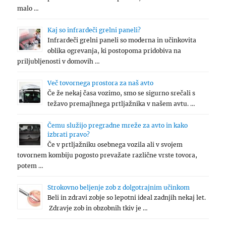
malo …
Kaj so infrardeči grelni paneli?
Infrardeči grelni paneli so moderna in učinkovita
oblika ogrevanja, ki postopoma pridobiva na
priljubljenosti v domovih …
Več tovornega prostora za naš avto
Če že nekaj časa vozimo, smo se sigurno srečali s
težavo premajhnega prtljažnika v našem avtu. …
Čemu služijo pregradne mreže za avto in kako
izbrati pravo?
Če v prtljažniku osebnega vozila ali v svojem
tovornem kombiju pogosto prevažate različne vrste tovora,
potem …
Strokovno beljenje zob z dolgotrajnim učinkom
Beli in zdravi zobje so lepotni ideal zadnjih nekaj let.
Zdravje zob in obzobnih tkiv je …