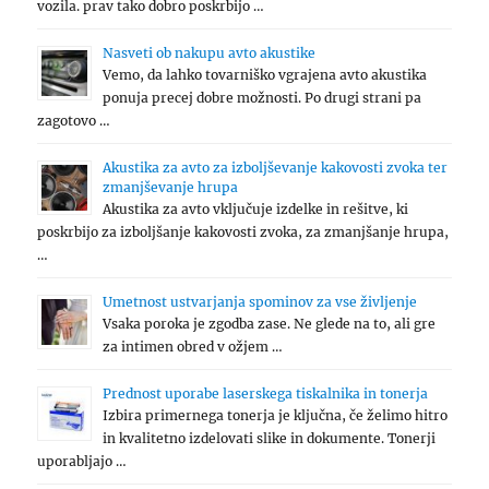
vozila. prav tako dobro poskrbijo …
Nasveti ob nakupu avto akustike
Vemo, da lahko tovarniško vgrajena avto akustika
ponuja precej dobre možnosti. Po drugi strani pa
zagotovo …
Akustika za avto za izboljševanje kakovosti zvoka ter
zmanjševanje hrupa
Akustika za avto vključuje izdelke in rešitve, ki
poskrbijo za izboljšanje kakovosti zvoka, za zmanjšanje hrupa,
…
Umetnost ustvarjanja spominov za vse življenje
Vsaka poroka je zgodba zase. Ne glede na to, ali gre
za intimen obred v ožjem …
Prednost uporabe laserskega tiskalnika in tonerja
Izbira primernega tonerja je ključna, če želimo hitro
in kvalitetno izdelovati slike in dokumente. Tonerji
uporabljajo …