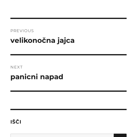
on
Post
PREVIOUS
navigation
velikonočna jajca
Previous
post:
NEXT
panicni napad
Next
post:
IŠČI
SE