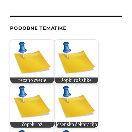
PODOBNE TEMATIKE
rezano cvetje
šopki rož slike
šopek rož
jesenska dekoracija