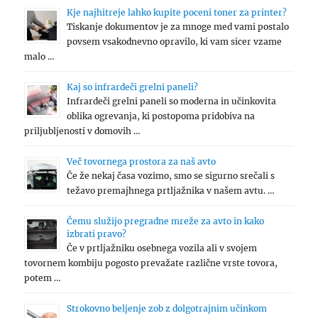
Kje najhitreje lahko kupite poceni toner za printer?
Tiskanje dokumentov je za mnoge med vami postalo
povsem vsakodnevno opravilo, ki vam sicer vzame
malo …
Kaj so infrardeči grelni paneli?
Infrardeči grelni paneli so moderna in učinkovita
oblika ogrevanja, ki postopoma pridobiva na
priljubljenosti v domovih …
Več tovornega prostora za naš avto
Če že nekaj časa vozimo, smo se sigurno srečali s
težavo premajhnega prtljažnika v našem avtu. …
Čemu služijo pregradne mreže za avto in kako
izbrati pravo?
Če v prtljažniku osebnega vozila ali v svojem
tovornem kombiju pogosto prevažate različne vrste tovora,
potem …
Strokovno beljenje zob z dolgotrajnim učinkom