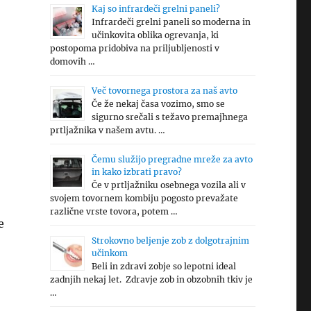
Kaj so infrardeči grelni paneli?
Infrardeči grelni paneli so moderna in
učinkovita oblika ogrevanja, ki
postopoma pridobiva na priljubljenosti v
domovih …
Več tovornega prostora za naš avto
Če že nekaj časa vozimo, smo se
sigurno srečali s težavo premajhnega
prtljažnika v našem avtu. …
Čemu služijo pregradne mreže za avto
in kako izbrati pravo?
Če v prtljažniku osebnega vozila ali v
svojem tovornem kombiju pogosto prevažate
različne vrste tovora, potem …
e
Strokovno beljenje zob z dolgotrajnim
učinkom
Beli in zdravi zobje so lepotni ideal
zadnjih nekaj let. Zdravje zob in obzobnih tkiv je
…