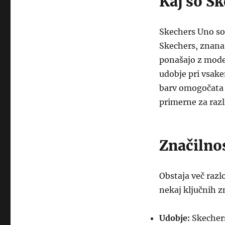
Kaj so S
Skechers Uno so 
Skechers, znana 
ponašajo z mode
udobje pri vsake
barv omogočata ko
primerne za razl
Značilno
Obstaja več razl
nekaj ključnih zn
Udobje:
Skechers