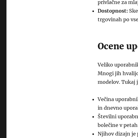
privlačne za mla
Dostopnost:
Skec
trgovinah po vse
Ocene up
Veliko uporabnik
Mnogi jih hvalijo
modelov. Tukaj 
Večina uporabni
in dnevno upora
Številni uporabni
bolečine v petah 
Njihov dizajn je