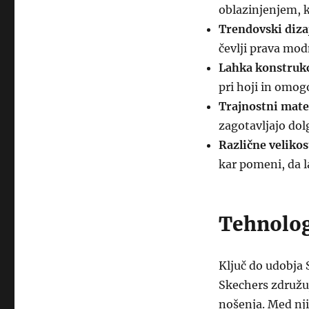
oblazinjenjem, k
Trendovski diza
čevlji prava mod
Lahka konstrukc
pri hoji in omog
Trajnostni mater
zagotavljajo do
Različne velikos
kar pomeni, da l
Tehnolog
Ključ do udobja 
Skechers združuj
nošenja. Med nji