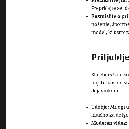
Preizkusite jih:
Prepričajte se, 
Razmislite o pri
nošenje, športne 
model, ki ustre
Priljubl
Skechers Uno so 
najstnikov do st
dejavnikom:
Udobje:
Mnogi up
ključno za dolgo
Moderen videz: