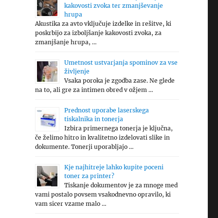
kakovosti zvoka ter zmanjševanje
hrupa
Akustika za avto vključuje izdelke in rešitve, ki
poskrbijo za izboljšanje kakovosti zvoka, za
zmanjšanje hrupa, …
Umetnost ustvarjanja spominov za vse
življenje
Vsaka poroka je zgodba zase. Ne glede
na to, ali gre za intimen obred v ožjem …
Prednost uporabe laserskega
tiskalnika in tonerja
Izbira primernega tonerja je ključna,
če želimo hitro in kvalitetno izdelovati slike in
dokumente. Tonerji uporabljajo …
Kje najhitreje lahko kupite poceni
toner za printer?
Tiskanje dokumentov je za mnoge med
vami postalo povsem vsakodnevno opravilo, ki
vam sicer vzame malo …