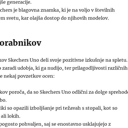
jše generacije.
hers je blagovna znamka, ki je na voljo v številnih
m svetu, kar olajša dostop do njihovih modelov.
orabnikov
ov Skechers Uno deli svoje pozitivne izkušnje na spletu.
 zaradi udobja, ki ga nudijo, ter prilagodljivosti različnih
je nekaj povzetkov ocen:
kov poroča, da so Skechers Uno odlični za dolge sprehod
bo.
ki so opazili izboljšanje pri težavah s stopali, kot so
ali lokih.
 pogosto pohvaljen, saj se enostavno usklajujejo z