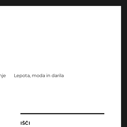
nje
Lepota, moda in darila
IŠČI