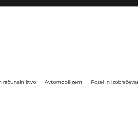
n računalništvo
Avtomobilizem
Posel in izobraževa