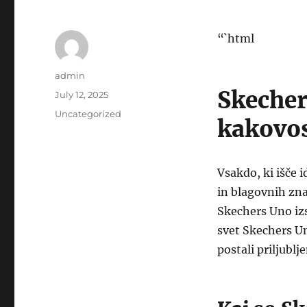
“`html
Author
admin
Skecher
Posted
July 12, 2025
on
Categories
Uncategorized
kakovos
Vsakdo, ki išče 
in blagovnih zna
Skechers Uno izs
svet Skechers Uno
postali priljubl