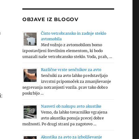
OBJAVE IZ BLOGOV
a
Čisto vetrobransko in zadnje steklo
avtomobila
Med vožnjo z avtomobilom bomo
izpostavljeni številnim elementom, ki bodo
umazali naše vetrobransko steklo. Voda, prah, …
Različne vrste senčnikov za avto
Senčniki za avto lahko predstavljajo
izvrstni pripomoček za zmanjševanje
segrevanja notranjosti vozila. prav tako dobro
poskrbijo …
i:
Nasveti ob nakupu avto akustike
Vemo, da lahko tovarniško vgrajena
avto akustika ponuja precej dobre
možnosti. Po drugi strani pa zagotovo …
Akustika za avto za izboljševanje