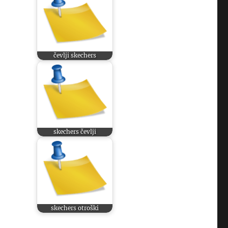
čevlji skechers
skechers čevlji
skechers otroški