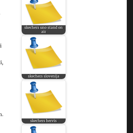
i
skechers uno stand on
air
i
i,
skechers slovenija
h.
skechers hervis