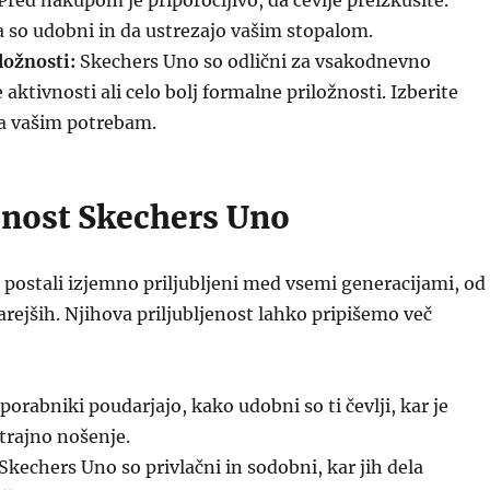
Pred nakupom je priporočljivo, da čevlje preizkusite.
da so udobni in da ustrezajo vašim stopalom.
ložnosti:
Skechers Uno so odlični za vsakodnevno
aktivnosti ali celo bolj formalne priložnosti. Izberite
za vašim potrebam.
jenost Skechers Uno
postali izjemno priljubljeni med vsemi generacijami, od
arejših. Njihova priljubljenost lahko pripišemo več
orabniki poudarjajo, kako udobni so ti čevlji, kar je
trajno nošenje.
Skechers Uno so privlačni in sodobni, kar jih dela