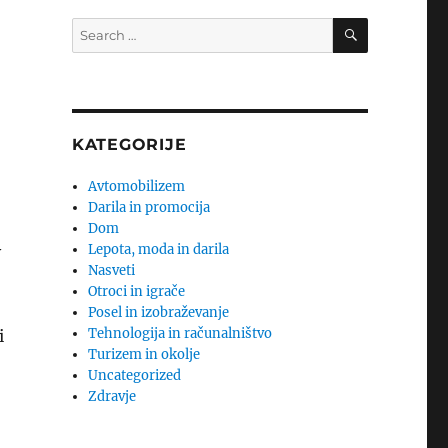
SEARCH
Search
for:
KATEGORIJE
Avtomobilizem
Darila in promocija
Dom
Lepota, moda in darila
v
Nasveti
Otroci in igrače
Posel in izobraževanje
Tehnologija in računalništvo
i
Turizem in okolje
Uncategorized
Zdravje