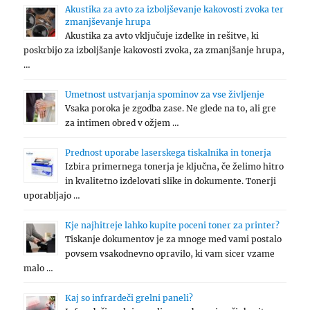
Akustika za avto za izboljševanje kakovosti zvoka ter
zmanjševanje hrupa
Akustika za avto vključuje izdelke in rešitve, ki
poskrbijo za izboljšanje kakovosti zvoka, za zmanjšanje hrupa,
…
Umetnost ustvarjanja spominov za vse življenje
Vsaka poroka je zgodba zase. Ne glede na to, ali gre
za intimen obred v ožjem …
Prednost uporabe laserskega tiskalnika in tonerja
Izbira primernega tonerja je ključna, če želimo hitro
in kvalitetno izdelovati slike in dokumente. Tonerji
uporabljajo …
Kje najhitreje lahko kupite poceni toner za printer?
Tiskanje dokumentov je za mnoge med vami postalo
povsem vsakodnevno opravilo, ki vam sicer vzame
malo …
Kaj so infrardeči grelni paneli?