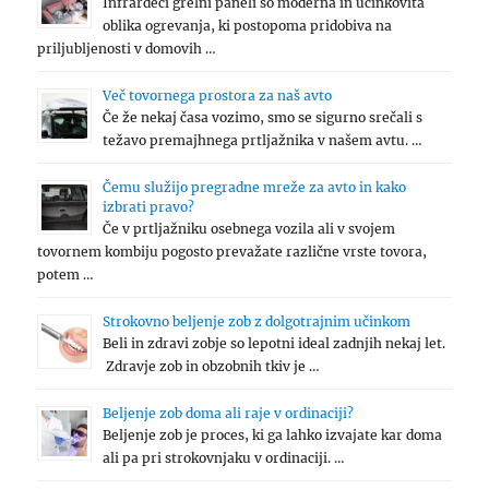
Infrardeči grelni paneli so moderna in učinkovita
oblika ogrevanja, ki postopoma pridobiva na
priljubljenosti v domovih …
Več tovornega prostora za naš avto
Če že nekaj časa vozimo, smo se sigurno srečali s
težavo premajhnega prtljažnika v našem avtu. …
Čemu služijo pregradne mreže za avto in kako
izbrati pravo?
Če v prtljažniku osebnega vozila ali v svojem
tovornem kombiju pogosto prevažate različne vrste tovora,
potem …
Strokovno beljenje zob z dolgotrajnim učinkom
Beli in zdravi zobje so lepotni ideal zadnjih nekaj let.
Zdravje zob in obzobnih tkiv je …
Beljenje zob doma ali raje v ordinaciji?
Beljenje zob je proces, ki ga lahko izvajate kar doma
ali pa pri strokovnjaku v ordinaciji. …