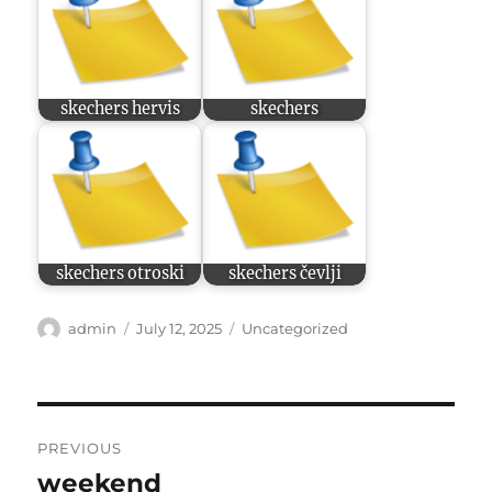
skechers hervis
skechers
skechers otroski
skechers čevlji
Author
Posted
Categories
admin
July 12, 2025
Uncategorized
on
Post
PREVIOUS
navigation
weekend
Previous