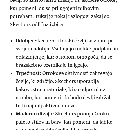
čevlji so zasnovani z mislijo na aktivne otroke,
kar pomeni, da so prilagojeni njihovim
potrebam. Tukaj je nekaj razlogov, zakaj so
Skechers odlična izbira:
Udobje:
Skechers otroški čevlji so znani po
svojem udobju. Vsebujejo mehke podplate in
oblazinjenje, kar otrokom omogoča, da se
brezskrbno premikajo in igrajo.
Trpežnost:
Otrokove aktivnosti zahtevajo
čevlje, ki zdržijo. Skechers uporablja
kakovostne materiale, ki so odporni na
obrabo, kar pomeni, da bodo čevlji zdržali
tudi najbolj aktivne dneve.
Moderen dizajn:
Skechers ponuja široko
paleto stilov in barv, kar pomeni, da lahko