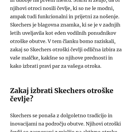
in udobje na prvem mestu. Starši si želijo, da bi
njihovi otroci nosili čevlje, ki so ne le modni,
ampak tudi funkcionalni in prijetni za nošenje.
Skechers je blagovna znamka, ki se je v zadnjih
letih uveljavila kot eden vodilnih ponudnikov
otroške obutve. V tem članku bomo raziskali,
zakaj so Skechers otroški čevlji odlična izbira za
vaše malčke, kakšne so njihove prednosti in
kako izbrati pravi par za vašega otroka.
Zakaj izbrati Skechers otroške
čevlje?
Skechers se ponaša z dolgoletno tradicijo in
inovacijami na področju obutve. Njihovi otroški