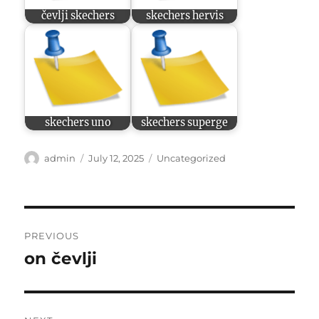
čevlji skechers
skechers hervis
skechers uno
skechers superge
Author
Posted
Categories
admin
July 12, 2025
Uncategorized
on
Post
PREVIOUS
navigation
on čevlji
Previous
post: