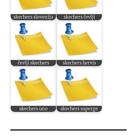
skechers slovenija
skechers čevlji
čevlji skechers
skechers hervis
skechers uno
skechers superge