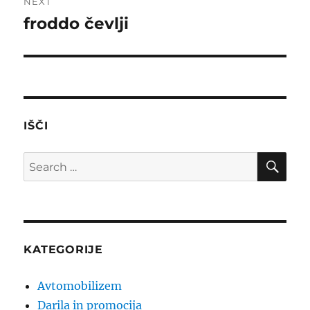
NEXT
froddo čevlji
Next
post:
IŠČI
SE
Search
for:
KATEGORIJE
Avtomobilizem
Darila in promocija