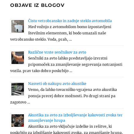
OBJAVE IZ BLOGOV
Čisto vetrobransko in zadnje steklo avtomobila
Med vožnjo z avtomobilom bomo izpostavljeni
številnim elementom, ki bodo umazali naše
vetrobransko steklo. Voda, prah, …
Različne vrste senčnikov za avto
Senčniki za avto lahko predstavljajo izvrstni
pripomoček za zmanjševanje segrevanja notranjosti
vozila. prav tako dobro poskrbijo …
Nasveti ob nakupu avto akustike
Vemo, da lahko tovarniško vgrajena avto akustika
ponuja precej dobre možnosti. Po drugi strani pa
zagotovo …
Akustika za avto za izboljševanje kakovosti zvoka ter
zmanjševanje hrupa
Akustika za avto vključuje izdelke in rešitve, ki
poskrbijo za izboljšanje kakovosti zvoka, za zmanjšanje hrupa,