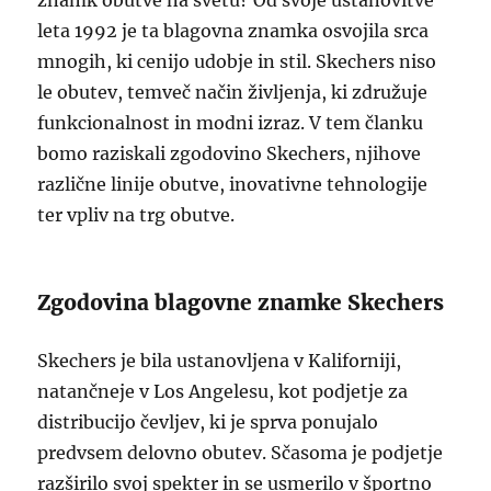
znamk obutve na svetu? Od svoje ustanovitve
leta 1992 je ta blagovna znamka osvojila srca
mnogih, ki cenijo udobje in stil. Skechers niso
le obutev, temveč način življenja, ki združuje
funkcionalnost in modni izraz. V tem članku
bomo raziskali zgodovino Skechers, njihove
različne linije obutve, inovativne tehnologije
ter vpliv na trg obutve.
Zgodovina blagovne znamke Skechers
Skechers je bila ustanovljena v Kaliforniji,
natančneje v Los Angelesu, kot podjetje za
distribucijo čevljev, ki je sprva ponujalo
predvsem delovno obutev. Sčasoma je podjetje
razširilo svoj spekter in se usmerilo v športno