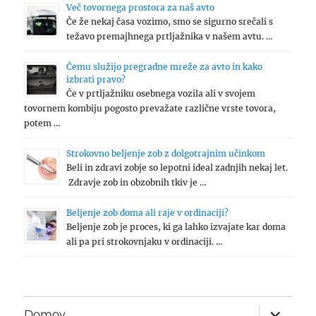
Več tovornega prostora za naš avto
Če že nekaj časa vozimo, smo se sigurno srečali s
težavo premajhnega prtljažnika v našem avtu. …
Čemu služijo pregradne mreže za avto in kako
izbrati pravo?
Če v prtljažniku osebnega vozila ali v svojem
tovornem kombiju pogosto prevažate različne vrste tovora,
potem …
Strokovno beljenje zob z dolgotrajnim učinkom
Beli in zdravi zobje so lepotni ideal zadnjih nekaj let.
Zdravje zob in obzobnih tkiv je …
Beljenje zob doma ali raje v ordinaciji?
Beljenje zob je proces, ki ga lahko izvajate kar doma
ali pa pri strokovnjaku v ordinaciji. …
expand
Domov