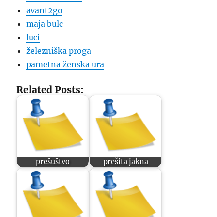
avant2go
maja bulc
luci
železniška proga
pametna ženska ura
Related Posts:
prešuštvo
prešita jakna