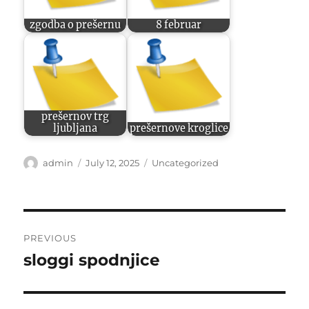
zgodba o prešernu
8 februar
prešernov trg
ljubljana
prešernove kroglice
Author
Posted
Categories
admin
July 12, 2025
Uncategorized
on
Post
PREVIOUS
navigation
sloggi spodnjice
Previous
post: