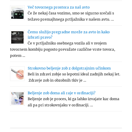
Več tovornega prostora za naš avto
Če že nekaj časa vozimo, smo se sigurno srečali s
težavo premajhnega prtljažnika v našem avtu. …
Čemu služijo pregradne mreže za avto in kako
izbrati pravo?
Če v prtljažniku osebnega vozila ali v svojem
tovornem kombiju pogosto prevažate različne vrste tovora,
potem …
Strokovno beljenje zob z dolgotrajnim učinkom
Beli in zdravi zobje so lepotni ideal zadnjih nekaj let.
Zdravje zob in obzobnih tkiv je …
Beljenje zob doma ali raje v ordinaciji?
Beljenje zob je proces, ki ga lahko izvajate kar doma
ali pa pri strokovnjaku v ordinaciji. …