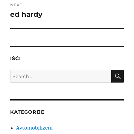
NEXT
ed hardy
Next
post:
IŠČI
SE
Search
for:
KATEGORIJE
Avtomobilizem