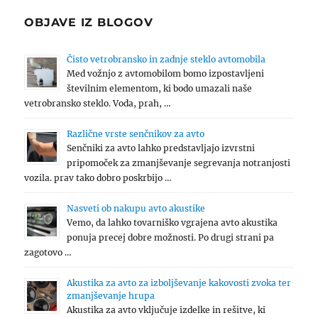
OBJAVE IZ BLOGOV
Čisto vetrobransko in zadnje steklo avtomobila
Med vožnjo z avtomobilom bomo izpostavljeni
številnim elementom, ki bodo umazali naše
vetrobransko steklo. Voda, prah, …
Različne vrste senčnikov za avto
Senčniki za avto lahko predstavljajo izvrstni
pripomoček za zmanjševanje segrevanja notranjosti
vozila. prav tako dobro poskrbijo …
Nasveti ob nakupu avto akustike
Vemo, da lahko tovarniško vgrajena avto akustika
ponuja precej dobre možnosti. Po drugi strani pa
zagotovo …
Akustika za avto za izboljševanje kakovosti zvoka ter
zmanjševanje hrupa
Akustika za avto vključuje izdelke in rešitve, ki