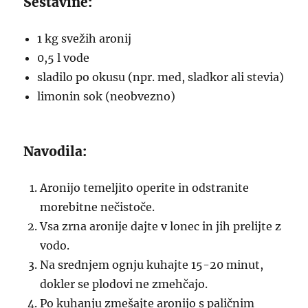
Sestavine:
1 kg svežih aronij
0,5 l vode
sladilo po okusu (npr. med, sladkor ali stevia)
limonin sok (neobvezno)
Navodila:
Aronijo temeljito operite in odstranite
morebitne nečistoče.
Vsa zrna aronije dajte v lonec in jih prelijte z
vodo.
Na srednjem ognju kuhajte 15-20 minut,
dokler se plodovi ne zmehčajo.
Po kuhanju zmešajte aronijo s paličnim