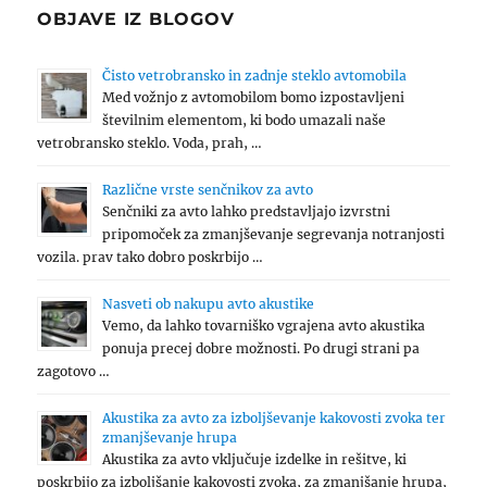
OBJAVE IZ BLOGOV
Čisto vetrobransko in zadnje steklo avtomobila
Med vožnjo z avtomobilom bomo izpostavljeni
številnim elementom, ki bodo umazali naše
vetrobransko steklo. Voda, prah, …
Različne vrste senčnikov za avto
Senčniki za avto lahko predstavljajo izvrstni
pripomoček za zmanjševanje segrevanja notranjosti
vozila. prav tako dobro poskrbijo …
Nasveti ob nakupu avto akustike
Vemo, da lahko tovarniško vgrajena avto akustika
ponuja precej dobre možnosti. Po drugi strani pa
zagotovo …
Akustika za avto za izboljševanje kakovosti zvoka ter
zmanjševanje hrupa
Akustika za avto vključuje izdelke in rešitve, ki
poskrbijo za izboljšanje kakovosti zvoka, za zmanjšanje hrupa,