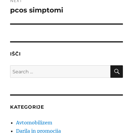
NEXT
pcos simptomi
Next
post:
IŠČI
SE
Search
for:
KATEGORIJE
Avtomobilizem
Darila in promocija