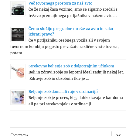
Več tovornega prostora za naš avto
Če že nekaj časa vozimo, smo se sigurno srečali s
težavo premajhnega prtljažnika v našem avtu. …
Čemu služijo pregradne mreže za avto in kako
izbrati pravo?
Če v prtljažniku osebnega vozila ali v svojem
tovornem kombiju pogosto prevažate različne vrste tovora,
potem …
Strokovno beljenje zob z dolgotrajnim učinkom
Beli in zdravi zobje so lepotni ideal zadnjih nekaj let.
Zdravje zob in obzobnih tkiv je …
Beljenje zob doma ali raje v ordinaciji?
Beljenje zob je proces, ki ga lahko izvajate kar doma
ali pa pri strokovnjaku v ordinaciji. …
expand
Domov