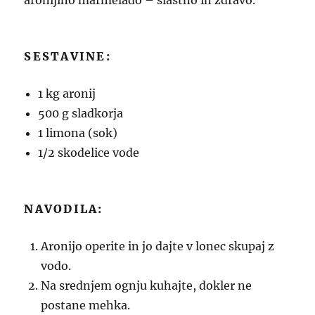
aronijino marmelado – slastno in zdravo.
SESTAVINE:
1 kg aronij
500 g sladkorja
1 limona (sok)
1/2 skodelice vode
NAVODILA:
Aronijo operite in jo dajte v lonec skupaj z
vodo.
Na srednjem ognju kuhajte, dokler ne
postane mehka.