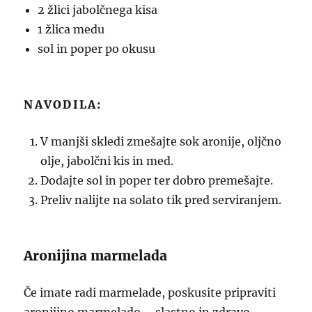
2 žlici jabolčnega kisa
1 žlica medu
sol in poper po okusu
NAVODILA:
V manjši skledi zmešajte sok aronije, oljčno
olje, jabolčni kis in med.
Dodajte sol in poper ter dobro premešajte.
Preliv nalijte na solato tik pred serviranjem.
Aronijina marmelada
Če imate radi marmelade, poskusite pripraviti