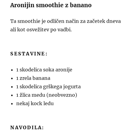
Aronijin smoothie z banano
Ta smoothie je odličen način za začetek dneva
ali kot osvežitev po vadbi.
SESTAVINE:
1 skodelica soka aronije
1 zrela banana
1 skodelica grškega jogurta
1 žlica medu (neobvezno)
nekaj kock ledu
NAVODILA: