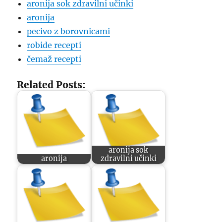
aronija sok zdravilni učinki
aronija
pecivo z borovnicami
robide recepti
čemaž recepti
Related Posts:
aronija sok
aronija
zdravilni učinki