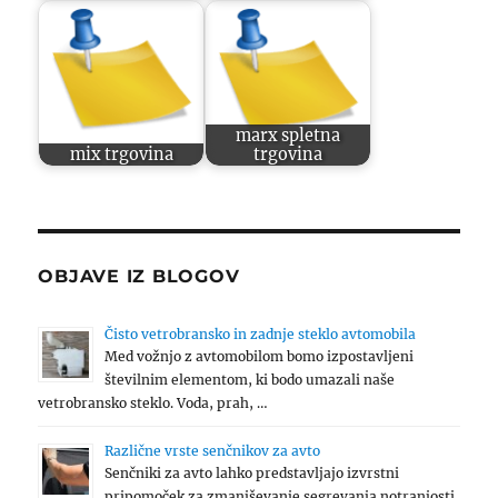
marx spletna
mix trgovina
trgovina
OBJAVE IZ BLOGOV
Čisto vetrobransko in zadnje steklo avtomobila
Med vožnjo z avtomobilom bomo izpostavljeni
številnim elementom, ki bodo umazali naše
vetrobransko steklo. Voda, prah, …
Različne vrste senčnikov za avto
Senčniki za avto lahko predstavljajo izvrstni
pripomoček za zmanjševanje segrevanja notranjosti