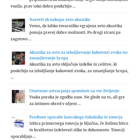
vozila. prav tako dobro poskrbijo …
Nasveti ob nakupu avto akustike
Vemo, da lahko tovarniško vgrajena avto akustika
ponuja precej dobre možnosti. Po drugi strani pa
zagotovo …
Akustika za avto za izboljševanje kakovosti zvoka ter
zmanjševanje hrupa
Akustika za avto vključuje izdelke in rešitve, ki
poskrbijo za izboljšanje kakovosti zvoka, za zmanjšanje hrupa,
…
Umetnost ustvarjanja spominov za vse življenje
Vsaka poroka je zgodba zase. Ne glede na to, ali gre
za intimen obred v ožjem …
Prednost uporabe laserskega tiskalnika in tonerja
Izbira primernega tonerja je ključna, če želimo hitro
in kvalitetno izdelovati slike in dokumente. Tonerji
uporabljajo …