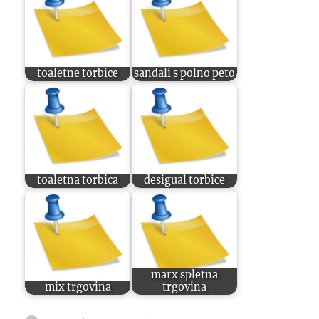
toaletne torbice
sandali s polno peto
toaletna torbica
desigual torbice
marx spletna
mix trgovina
trgovina