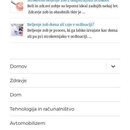
Strokovno beljenje zob z dolgotrajnim učinkom
Beli in zdravi zobje so lepotni ideal zadnjih nekaj let.
Zdravje zob in obzobnih tkiv je …
Beljenje zob doma ali raje v ordinaciji?
Beljenje zob je proces, ki ga lahko izvajate kar doma
ali pa pri strokovnjaku v ordinaciji. …
expand
Domov
child
menu
Zdravje
Dom
Tehnologija in računalništvo
Avtomobilizem