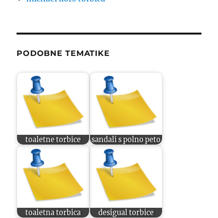
PODOBNE TEMATIKE
toaletne torbice
sandali s polno peto
toaletna torbica
desigual torbice