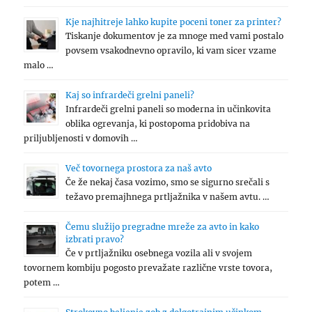
Kje najhitreje lahko kupite poceni toner za printer?
Tiskanje dokumentov je za mnoge med vami postalo
povsem vsakodnevno opravilo, ki vam sicer vzame
malo …
Kaj so infrardeči grelni paneli?
Infrardeči grelni paneli so moderna in učinkovita
oblika ogrevanja, ki postopoma pridobiva na
priljubljenosti v domovih …
Več tovornega prostora za naš avto
Če že nekaj časa vozimo, smo se sigurno srečali s
težavo premajhnega prtljažnika v našem avtu. …
Čemu služijo pregradne mreže za avto in kako
izbrati pravo?
Če v prtljažniku osebnega vozila ali v svojem
tovornem kombiju pogosto prevažate različne vrste tovora,
potem …