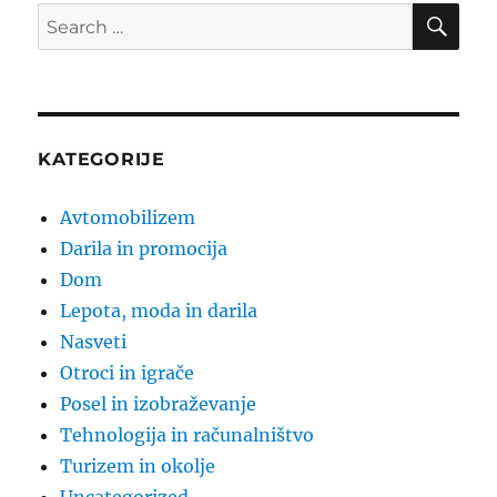
SE
Search
for:
KATEGORIJE
Avtomobilizem
Darila in promocija
Dom
Lepota, moda in darila
Nasveti
Otroci in igrače
Posel in izobraževanje
Tehnologija in računalništvo
Turizem in okolje