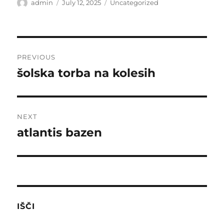
Author
Posted
Categories
admin
July 12, 2025
Uncategorized
on
Post
PREVIOUS
navigation
šolska torba na kolesih
Previous
post:
NEXT
atlantis bazen
Next
post:
IŠČI