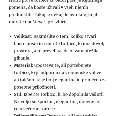
Izbira prave torbice za okoli pasu je ključnega
pomena, da boste uživali v vseh njenih
prednostih. Tukaj je nekaj dejavnikov, ki jih
morate upoštevati pri izbiri:
Velikost:
Razmislite o tem, koliko stvari
boste nosili in izberite torbico, ki ima dovolj
prostora, a ni prevelika, da bi vam otežila
gibanje.
Material:
Upoštevajte, ali potrebujete
torbico, ki je odporna na vremenske vplive,
ali takšno, ki je bolj elegantna in primerna za
posebne priložnosti.
Stil:
Izberite torbico, ki bo dopolnila vaš stil.
Na voljo so športne, elegantne, dnevne in
celo večerne torbice.