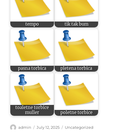
tempo
tik tak bum
pasna torbica
pletena torbica
toaletne torbice
muller
poletne torbice
Author
Posted
Categories
admin
July 12, 2025
Uncategorized