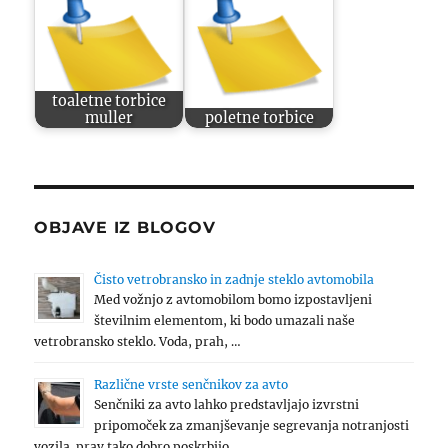
toaletne torbice
muller
poletne torbice
OBJAVE IZ BLOGOV
Čisto vetrobransko in zadnje steklo avtomobila
Med vožnjo z avtomobilom bomo izpostavljeni
številnim elementom, ki bodo umazali naše
vetrobransko steklo. Voda, prah, …
Različne vrste senčnikov za avto
Senčniki za avto lahko predstavljajo izvrstni
pripomoček za zmanjševanje segrevanja notranjosti
vozila. prav tako dobro poskrbijo …