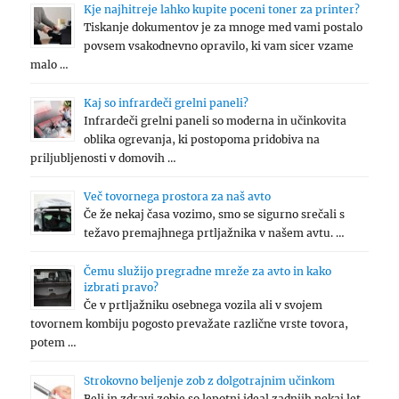
Kje najhitreje lahko kupite poceni toner za printer?
Tiskanje dokumentov je za mnoge med vami postalo
povsem vsakodnevno opravilo, ki vam sicer vzame
malo …
Kaj so infrardeči grelni paneli?
Infrardeči grelni paneli so moderna in učinkovita
oblika ogrevanja, ki postopoma pridobiva na
priljubljenosti v domovih …
Več tovornega prostora za naš avto
Če že nekaj časa vozimo, smo se sigurno srečali s
težavo premajhnega prtljažnika v našem avtu. …
Čemu služijo pregradne mreže za avto in kako
izbrati pravo?
Če v prtljažniku osebnega vozila ali v svojem
tovornem kombiju pogosto prevažate različne vrste tovora,
potem …
Strokovno beljenje zob z dolgotrajnim učinkom
Beli in zdravi zobje so lepotni ideal zadnjih nekaj let.