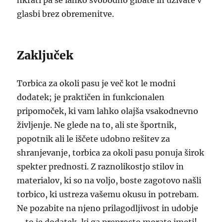
hkrati pa se lahko svobodno gibate in uživate v
glasbi brez obremenitve.
Zaključek
Torbica za okoli pasu je več kot le modni
dodatek; je praktičen in funkcionalen
pripomoček, ki vam lahko olajša vsakodnevno
življenje. Ne glede na to, ali ste športnik,
popotnik ali le iščete udobno rešitev za
shranjevanje, torbica za okoli pasu ponuja širok
spekter prednosti. Z raznolikostjo stilov in
materialov, ki so na voljo, boste zagotovo našli
torbico, ki ustreza vašemu okusu in potrebam.
Ne pozabite na njeno prilagodljivost in udobje