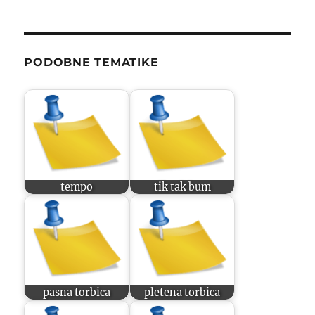
PODOBNE TEMATIKE
tempo
tik tak bum
pasna torbica
pletena torbica