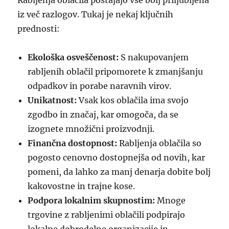
Rabljenja oblačila postajajo vse bolj priljubljena
iz več razlogov. Tukaj je nekaj ključnih
prednosti:
Ekološka osveščenost:
S nakupovanjem
rabljenih oblačil pripomorete k zmanjšanju
odpadkov in porabe naravnih virov.
Unikatnost:
Vsak kos oblačila ima svojo
zgodbo in značaj, kar omogoča, da se
izognete množični proizvodnji.
Finančna dostopnost:
Rabljenja oblačila so
pogosto cenovno dostopnejša od novih, kar
pomeni, da lahko za manj denarja dobite bolj
kakovostne in trajne kose.
Podpora lokalnim skupnostim:
Mnoge
trgovine z rabljenimi oblačili podpirajo