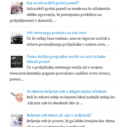
Kaj so infrardeči grelni paneli?
Infrardeči grelni paneli so moderna in učinkovita
oblika ogrevanja, ki postopoma pridobiva na
priljubljenosti v domovih …
Več tovornega prostora za naš avto
Če že nekaj časa vozimo, smo se sigurno srečali s
težavo premajhnega prtljažnika v našem avtu. …
Čemu služijo pregradne mreže za avto in kako
izbrati pravo?
Če v prtljažniku osebnega vozila ali v svojem
tovornem kombiju pogosto prevažate različne vrste tovora,
potem …
Strokovno beljenje zob z dolgotrajnim učinkom
Beli in zdravi zobje so lepotni ideal zadnjih nekaj let.
Zdravje zob in obzobnih tkiv je …
Beljenje zob doma ali raje v ordinaciji?
Beljenje zob je proces, ki ga lahko izvajate kar doma
ali pa pri strokovnjaku v ordinaciji. …