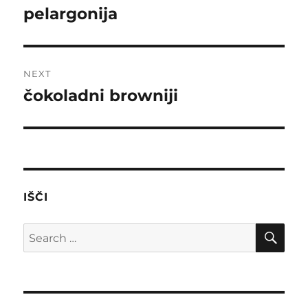
navigation
pelargonija
Previous
post:
NEXT
čokoladni browniji
Next
post:
IŠČI
SE
Search
for: