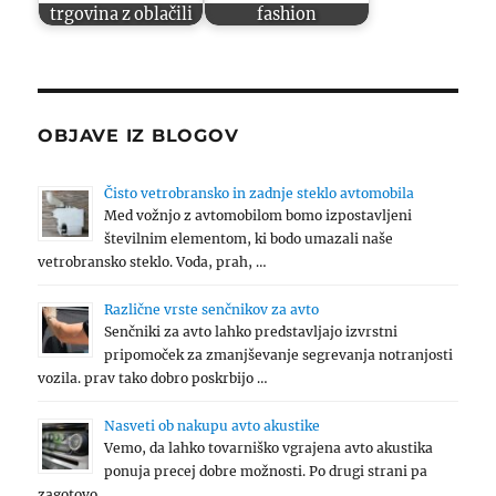
trgovina z oblačili
fashion
OBJAVE IZ BLOGOV
Čisto vetrobransko in zadnje steklo avtomobila
Med vožnjo z avtomobilom bomo izpostavljeni
številnim elementom, ki bodo umazali naše
vetrobransko steklo. Voda, prah, …
Različne vrste senčnikov za avto
Senčniki za avto lahko predstavljajo izvrstni
pripomoček za zmanjševanje segrevanja notranjosti
vozila. prav tako dobro poskrbijo …
Nasveti ob nakupu avto akustike
Vemo, da lahko tovarniško vgrajena avto akustika
ponuja precej dobre možnosti. Po drugi strani pa
zagotovo …