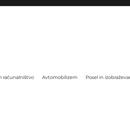
n računalništvo
Avtomobilizem
Posel in izobraževa