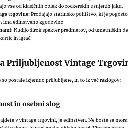
jajo vse od klasičnih oblek do rockerskih usnjenih jakn.
age trgovine:
Prodajajo starinsko pohištvo, ki je pogosto
in ima edinstveno zgodovino.
inami:
Nudijo širok spekter predmetov, od umetniških de
kartic in igrač.
a Priljubljenost Vintage Trgovi
so postale izjemno priljubljene, in to iz več razlogov:
nost in osebni slog
najdete v vintage trgovini, je edinstven. Ne boste se mora