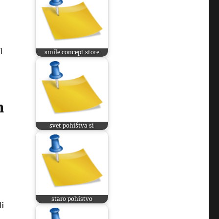
l
smile concept store
n
svet pohištva si
staro pohistvo
li