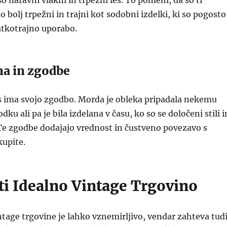
o naravni vlakni in trpežni les. To pomeni, da so ti
 bolj trpežni in trajni kot sodobni izdelki, ki so pogosto
atkotrajno uporabo.
na in zgodbe
s ima svojo zgodbo. Morda je obleka pripadala nekemu
 ali pa je bila izdelana v času, ko so se določeni stili i
. Te zgodbe dodajajo vrednost in čustveno povezavo s
kupite.
ti Idealno Vintage Trgovino
ntage trgovine je lahko vznemirljivo, vendar zahteva tud