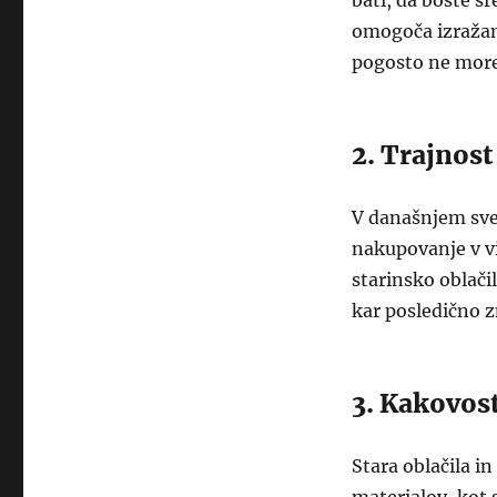
bati, da boste s
omogoča izražanj
pogosto ne more
2. Trajnost
V današnjem svet
nakupovanje v vi
starinsko oblači
kar posledično 
3. Kakovos
Stara oblačila i