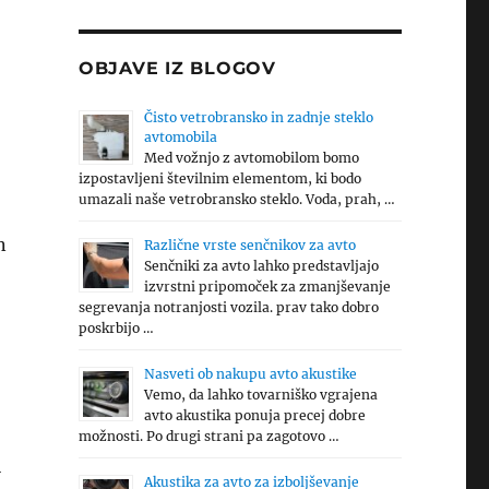
OBJAVE IZ BLOGOV
Čisto vetrobransko in zadnje steklo
avtomobila
Med vožnjo z avtomobilom bomo
izpostavljeni številnim elementom, ki bodo
umazali naše vetrobransko steklo. Voda, prah, …
n
Različne vrste senčnikov za avto
Senčniki za avto lahko predstavljajo
izvrstni pripomoček za zmanjševanje
segrevanja notranjosti vozila. prav tako dobro
poskrbijo …
Nasveti ob nakupu avto akustike
Vemo, da lahko tovarniško vgrajena
avto akustika ponuja precej dobre
možnosti. Po drugi strani pa zagotovo …
i
Akustika za avto za izboljševanje