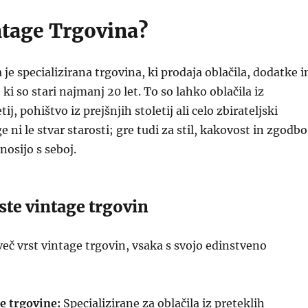
ntage Trgovina?
je specializirana trgovina, ki prodaja oblačila, dodatke i
i so stari najmanj 20 let. To so lahko oblačila iz
ij, pohištvo iz prejšnjih stoletij ali celo zbirateljski
 ni le stvar starosti; gre tudi za stil, kakovost in zgodbo
 nosijo s seboj.
ste vintage trgovin
več vrst vintage trgovin, vsaka s svojo edinstveno
e trgovine:
Specializirane za oblačila iz preteklih