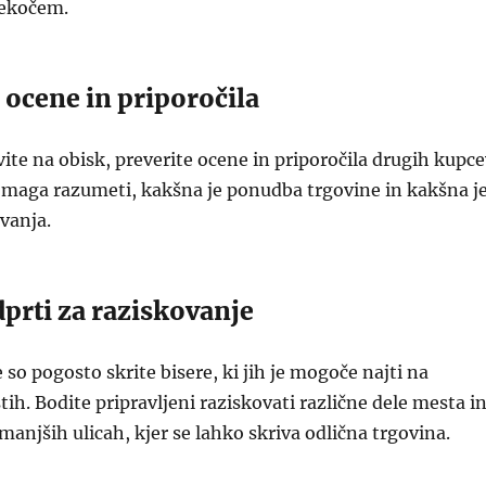
tekočem.
e ocene in priporočila
ite na obisk, preverite ocene in priporočila drugih kupce
maga razumeti, kakšna je ponudba trgovine in kakšna j
vanja.
dprti za raziskovanje
 so pogosto skrite bisere, ki jih je mogoče najti na
h. Bodite pripravljeni raziskovati različne dele mesta i
manjših ulicah, kjer se lahko skriva odlična trgovina.