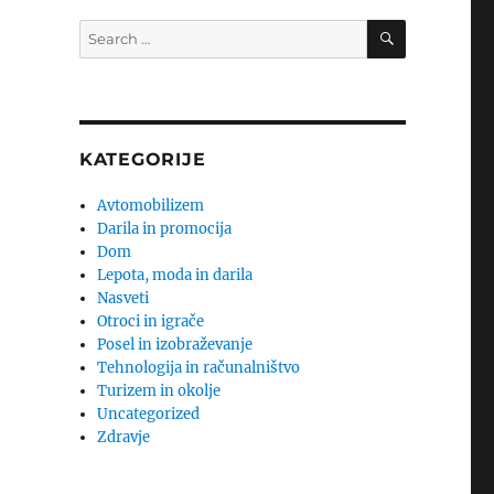
SEARCH
Search
for:
KATEGORIJE
Avtomobilizem
Darila in promocija
Dom
Lepota, moda in darila
Nasveti
Otroci in igrače
Posel in izobraževanje
Tehnologija in računalništvo
Turizem in okolje
Uncategorized
Zdravje