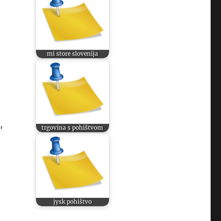
mi store slovenija
,
trgovina s pohištvom
jysk pohištvo