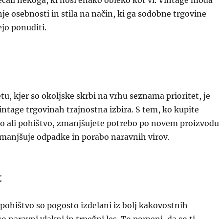
rečali nekoga, ki nosi enako obleko kot vi. Vintage moda
e osebnosti in stila na način, ki ga sodobne trgovine
jo ponuditi.
u, kjer so okoljske skrbi na vrhu seznama prioritet, je
ntage trgovinah trajnostna izbira. S tem, ko kupite
lo ali pohištvo, zmanjšujete potrebo po novem proizvodu
zmanjšuje odpadke in porabo naravnih virov.
t
n pohištvo so pogosto izdelani iz bolj kakovostnih