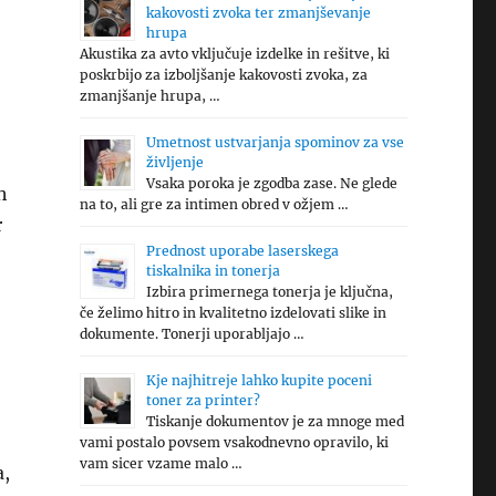
kakovosti zvoka ter zmanjševanje
hrupa
Akustika za avto vključuje izdelke in rešitve, ki
poskrbijo za izboljšanje kakovosti zvoka, za
zmanjšanje hrupa, …
Umetnost ustvarjanja spominov za vse
življenje
Vsaka poroka je zgodba zase. Ne glede
h
na to, ali gre za intimen obred v ožjem …
r
Prednost uporabe laserskega
tiskalnika in tonerja
Izbira primernega tonerja je ključna,
če želimo hitro in kvalitetno izdelovati slike in
dokumente. Tonerji uporabljajo …
Kje najhitreje lahko kupite poceni
toner za printer?
Tiskanje dokumentov je za mnoge med
vami postalo povsem vsakodnevno opravilo, ki
vam sicer vzame malo …
a,