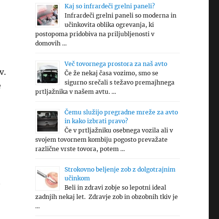
Kaj so infrardeči grelni paneli?
Infrardeči grelni paneli so moderna in
učinkovita oblika ogrevanja, ki
postopoma pridobiva na priljubljenosti v
domovih …
Več tovornega prostora za naš avto
v.
Če že nekaj časa vozimo, smo se
sigurno srečali s težavo premajhnega
e
prtljažnika v našem avtu. …
Čemu služijo pregradne mreže za avto
in kako izbrati pravo?
Če v prtljažniku osebnega vozila ali v
svojem tovornem kombiju pogosto prevažate
različne vrste tovora, potem …
Strokovno beljenje zob z dolgotrajnim
učinkom
n
Beli in zdravi zobje so lepotni ideal
zadnjih nekaj let. Zdravje zob in obzobnih tkiv je
…