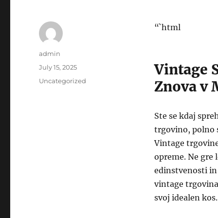
“`html
Author
admin
Vintage S
Posted
July 15, 2025
on
Categories
Uncategorized
Znova v 
Ste se kdaj spre
trgovino, polno 
Vintage trgovine
opreme. Ne gre l
edinstvenosti in
vintage trgovina
svoj idealen kos.