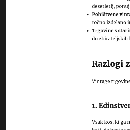
desetletij, ponu
Pohištvene vint
ročno izdelano 
Trgovine s star
do zbirateljskih 
Razlogi z
Vintage trgovine 
1. Edinstve
Vsak kos, ki ga 