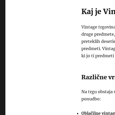
Kaj je Vi
Vintage trgovina 
druge predmete, k
preteklih desetlet
predmeti. Vintage
ki jo ti predmeti
Različne vr
Na trgu obstaja 
ponudbo:
Oblačilne vintag