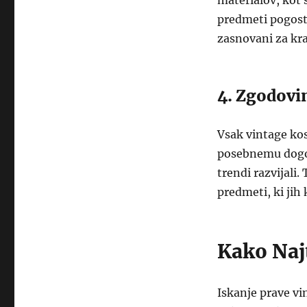
materialov, kot s
predmeti pogosto
zasnovani za kr
4. Zgodovi
Vsak vintage ko
posebnemu dogodku
trendi razvijali
predmeti, ki jih 
Kako Naj
Iskanje prave vi