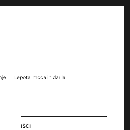
nje
Lepota, moda in darila
IŠČI