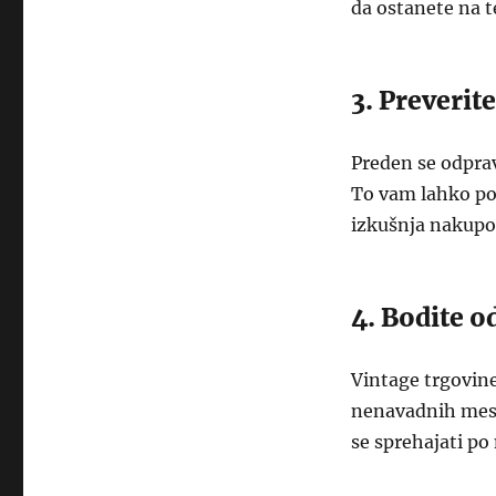
da ostanete na 
3. Preverit
Preden se odprav
To vam lahko po
izkušnja nakupo
4. Bodite o
Vintage trgovine
nenavadnih mesti
se sprehajati po 