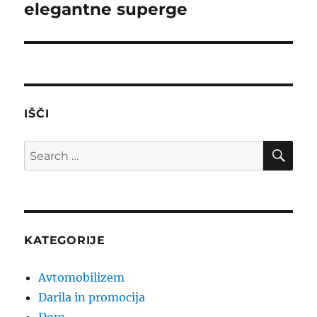
elegantne superge
Next
post:
IŠČI
SE
Search
for:
KATEGORIJE
Avtomobilizem
Darila in promocija