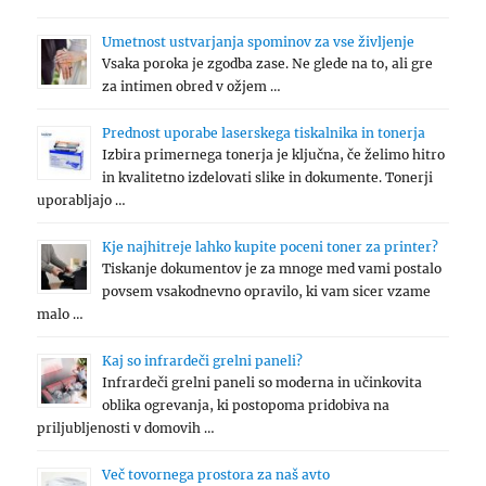
Umetnost ustvarjanja spominov za vse življenje
Vsaka poroka je zgodba zase. Ne glede na to, ali gre
za intimen obred v ožjem …
Prednost uporabe laserskega tiskalnika in tonerja
Izbira primernega tonerja je ključna, če želimo hitro
in kvalitetno izdelovati slike in dokumente. Tonerji
uporabljajo …
Kje najhitreje lahko kupite poceni toner za printer?
Tiskanje dokumentov je za mnoge med vami postalo
povsem vsakodnevno opravilo, ki vam sicer vzame
malo …
Kaj so infrardeči grelni paneli?
Infrardeči grelni paneli so moderna in učinkovita
oblika ogrevanja, ki postopoma pridobiva na
priljubljenosti v domovih …
Več tovornega prostora za naš avto