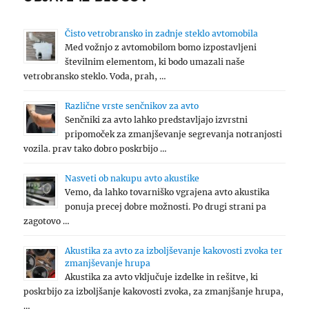
Čisto vetrobransko in zadnje steklo avtomobila
Med vožnjo z avtomobilom bomo izpostavljeni
številnim elementom, ki bodo umazali naše
vetrobransko steklo. Voda, prah, …
Različne vrste senčnikov za avto
Senčniki za avto lahko predstavljajo izvrstni
pripomoček za zmanjševanje segrevanja notranjosti
vozila. prav tako dobro poskrbijo …
Nasveti ob nakupu avto akustike
Vemo, da lahko tovarniško vgrajena avto akustika
ponuja precej dobre možnosti. Po drugi strani pa
zagotovo …
Akustika za avto za izboljševanje kakovosti zvoka ter
zmanjševanje hrupa
Akustika za avto vključuje izdelke in rešitve, ki
poskrbijo za izboljšanje kakovosti zvoka, za zmanjšanje hrupa,
…