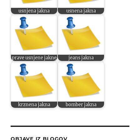
usnjena jakna
usnena jakna
prave usnjene jakne
jeans jakna
krznena jakna
bomber jakna
OBJAVE IZ BLOGOV