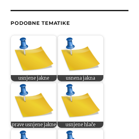
PODOBNE TEMATIKE
usnjene jakne
usnena jakna
prave usnjene jakne
usnjene hlače