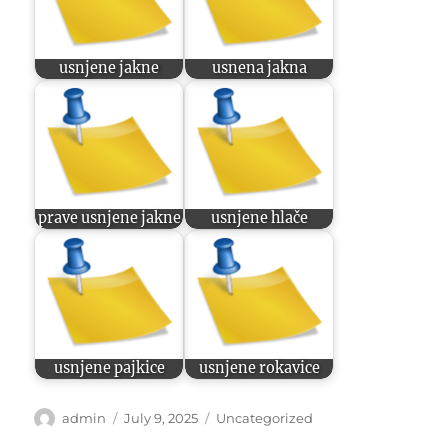
usnjene jakne
usnena jakna
prave usnjene jakne
usnjene hlače
usnjene pajkice
usnjene rokavice
Author
Posted
Categories
admin
July 9, 2025
Uncategorized
on