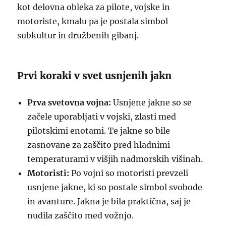
kot delovna obleka za pilote, vojske in
motoriste, kmalu pa je postala simbol
subkultur in družbenih gibanj.
Prvi koraki v svet usnjenih jakn
Prva svetovna vojna:
Usnjene jakne so se
začele uporabljati v vojski, zlasti med
pilotskimi enotami. Te jakne so bile
zasnovane za zaščito pred hladnimi
temperaturami v višjih nadmorskih višinah.
Motoristi:
Po vojni so motoristi prevzeli
usnjene jakne, ki so postale simbol svobode
in avanture. Jakna je bila praktična, saj je
nudila zaščito med vožnjo.