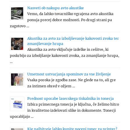
Nasveti ob nakupu avto akustike
Vemo, da lahko tovarniško vgrajena avto akustika
ponuja precej dobre možnosti. Po drugi strani pa
zagotovo …
Akustika za avto za izboljševanje kakovosti zvoka ter
zmanjševanje hrupa
Akustika za avto vključuje izdelke in rešitve, ki
poskrbijo za izboljšanje kakovosti zvoka, za zmanjšanje hrupa,
…
Umetnost ustvarjanja spominov za vse življenje
Vsaka poroka je zgodba zase. Ne glede na to, ali gre
za intimen obred v ožjem …
Prednost uporabe laserskega tiskalnika in tonerja
Izbira primernega tonerja je ključna, če želimo hitro
in kvalitetno izdelovati slike in dokumente. Tonerji
uporabljajo …
Kje najhitreje lahko kupite poceni toner za printer?