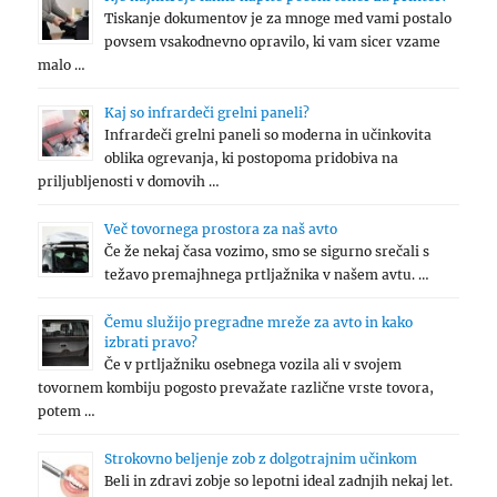
Tiskanje dokumentov je za mnoge med vami postalo
povsem vsakodnevno opravilo, ki vam sicer vzame
malo …
Kaj so infrardeči grelni paneli?
Infrardeči grelni paneli so moderna in učinkovita
oblika ogrevanja, ki postopoma pridobiva na
priljubljenosti v domovih …
Več tovornega prostora za naš avto
Če že nekaj časa vozimo, smo se sigurno srečali s
težavo premajhnega prtljažnika v našem avtu. …
Čemu služijo pregradne mreže za avto in kako
izbrati pravo?
Če v prtljažniku osebnega vozila ali v svojem
tovornem kombiju pogosto prevažate različne vrste tovora,
potem …
Strokovno beljenje zob z dolgotrajnim učinkom
Beli in zdravi zobje so lepotni ideal zadnjih nekaj let.