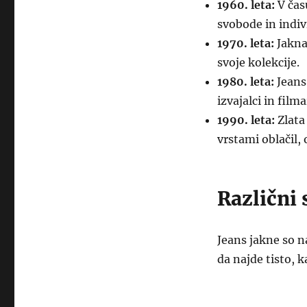
1960. leta:
V čas
svobode in indiv
1970. leta:
Jakna 
svoje kolekcije.
1980. leta:
Jeans 
izvajalci in filmar
1990. leta:
Zlata
vrstami oblačil, 
Različni 
Jeans jakne so n
da najde tisto, k