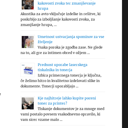
kakovosti zvoka ter zmanjševanje
hrupa
Akustika za avto vključuje izdelke in rešitve, ki
poskrbijo za izboljšanje kakovosti zvoka, za
zmanjšanje hrupa, …
Umetnost ustvarjanja spominov za vse
življenje
Vsaka poroka je zgodba zase. Ne glede
na to, ali gre za intimen obred v ožjem …
Prednost uporabe laserskega
tiskalnika in tonerja
Izbira primernega tonerja je ključna,
če želimo hitro in kvalitetno izdelovati slike in
dokumente. Tonerji uporabljajo …
e
Kje najhitreje lahko kupite poceni
toner za printer?
Tiskanje dokumentov je za mnoge med
vami postalo povsem vsakodnevno opravilo, ki
vam sicer vzame malo …