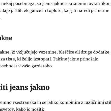
ejo nekaj posebnega, so jeans jakne s krznenim ovratniko
Dodajo pridih elegance in toplote, kar jih naredi primerne
.
akne
akne, ki vključujejo vezenine, bleščice ali druge dodatke,
 za tiste, ki želijo izstopati. Takšne jakne prinašajo
osebnost v vašo garderobo.
ti jeans jakno
zjemno vsestranska in se lahko kombinira z različnimi stil
asvetov, kako jo nositi: