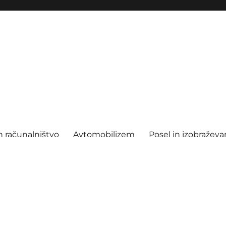
n računalništvo
Avtomobilizem
Posel in izobraževa