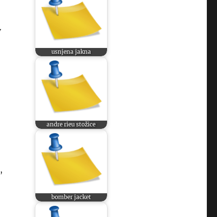
v
usnjena jakna
andre rieu stožice
,
bomber jacket