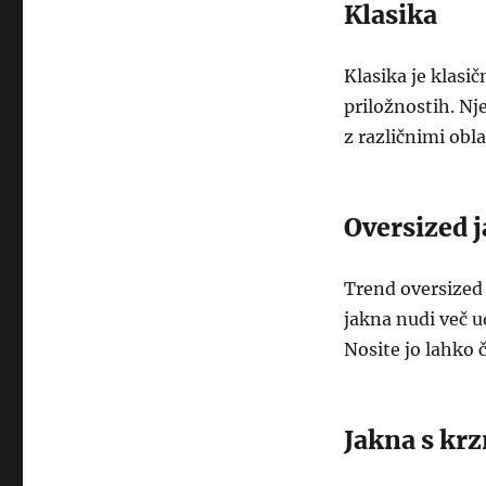
Klasika
Klasika je klasič
priložnostih. N
z različnimi obla
Oversized 
Trend oversized 
jakna nudi več u
Nosite jo lahko 
Jakna s kr