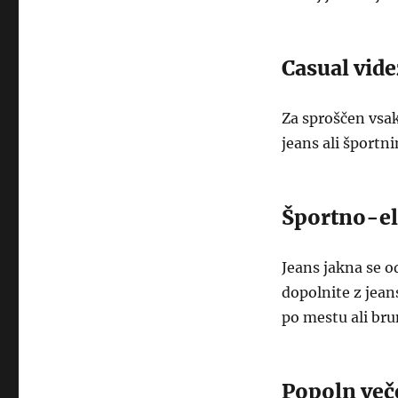
Casual vide
Za sproščen vsak
jeans ali športn
Športno-el
Jeans jakna se o
dopolnite z jean
po mestu ali brun
Popoln več