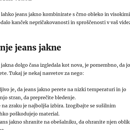
 lahko jeans jakno kombinirate s črno obleko in visokimi
dalo kanček nepričakovanosti in sproščenosti v vaš vide
nje jeans jakne
 jakna dolgo časa izgledala kot nova, je pomembno, da j
ete. Tukaj je nekaj nasvetov za nego:
jivo je, da jeans jakno perete na nizki temperaturi in jo
njo stran, da preprečite bledenje.
na zraku je najboljša izbira. Izogibajte se sušilnim
ahko poškodujejo material.
ans jakno shranite na obešalniku, da ohranite njen obli