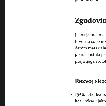
generacijami.
Zgodovin
Jeans jakna ima 
Prvotno so jo nos
denim materiala, 
jakna postala pr
prejšnjega stolet
Razvoj skoz
1950. leta:
Jeans
kot “biker” jakn