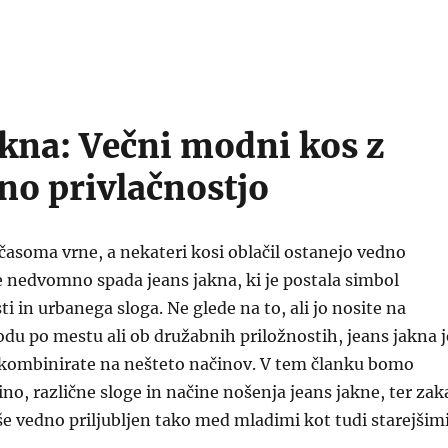
akna: Večni modni kos z
no privlačnostjo
asoma vrne, a nekateri kosi oblačil ostanejo vedno
 nedvomno spada jeans jakna, ki je postala simbol
i in urbanega sloga. Ne glede na to, ali jo nosite na
du po mestu ali ob družabnih priložnostih, jeans jakna j
o kombinirate na nešteto načinov. V tem članku bomo
ino, različne sloge in načine nošenja jeans jakne, ter zak
še vedno priljubljen tako med mladimi kot tudi starejšim