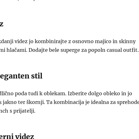
z
danji videz jo kombinirajte z osnovno majico in skinny
imi hlačami. Dodajte bele superge za popoln casual outfit.
eganten stil
dlično poda tudi k oblekam. Izberite dolgo obleko in jo
s jakno ter škornji. Ta kombinacija je idealna za sprehod
ch s prijatelji.
erni videz