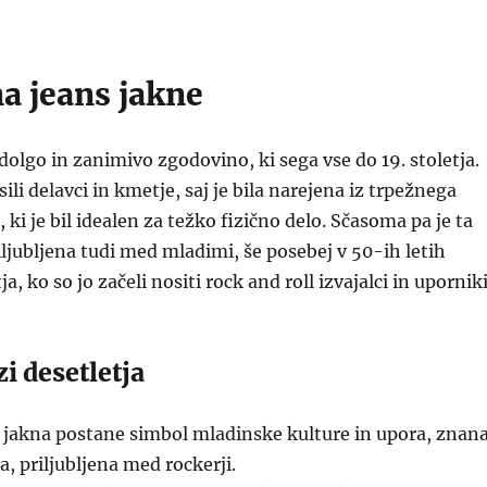
a jeans jakne
dolgo in zanimivo zgodovino, ki sega vse do 19. stoletja.
ili delavci in kmetje, saj je bila narejena iz trpežnega
ki je bil idealen za težko fizično delo. Sčasoma pa je ta
iljubljena tudi med mladimi, še posebej v 50-ih letih
ja, ko so jo začeli nositi rock and roll izvajalci in uporniki
i desetletja
 jakna postane simbol mladinske kulture in upora, znan
a, priljubljena med rockerji.