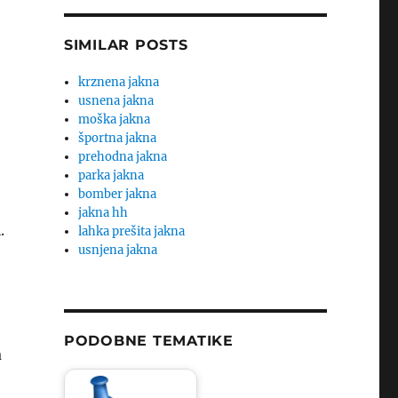
SIMILAR POSTS
krznena jakna
usnena jakna
moška jakna
športna jakna
prehodna jakna
parka jakna
bomber jakna
jakna hh
.
lahka prešita jakna
usnjena jakna
PODOBNE TEMATIKE
a