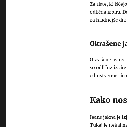
Za tiste, ki išč
odlična izbira. 
za hladnejše dni
Okrašene j
Okrašene jeans j
so odlična izbira
edinstvenost in 
Kako nosi
Jeans jakna je i
Tukaj je nekaj n