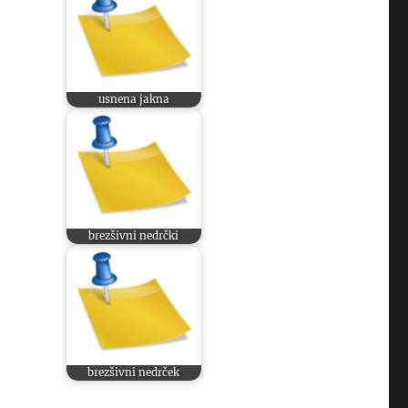
e
usnena jakna
brezšivni nedrčki
brezšivni nedrček