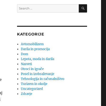
SEARCH
Search
for:
KATEGORIJE
Avtomobilizem
Darila in promocija
Dom
Lepota, moda in darila
Nasveti
Otroci in igrače
Posel in izobraževanje
Tehnologija in računalništvo
e
Turizem in okolje
Uncategorized
aj
Zdravje
i