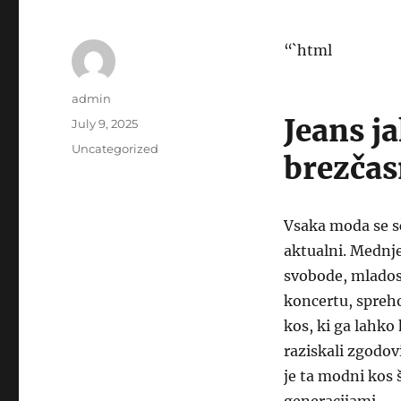
“`html
Author
admin
Jeans j
Posted
July 9, 2025
on
Categories
Uncategorized
brezčas
Vsaka moda se sč
aktualni. Mednje
svobode, mladost
koncertu, spreho
kos, ki ga lahk
raziskali zgodov
je ta modni kos 