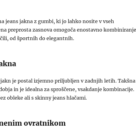
na jeans jakna z gumbi, ki jo lahko nosite v vseh
jena preprosta zasnova omogoča enostavno kombiniranj
čili, od športnih do elegantnih.
jakna
jakn je postal izjemno priljubljen v zadnjih letih. Takšna
dobja in je idealna za sproščene, vsakdanje kombinacije.
čez obleke ali s skinny jeans hlačami.
znenim ovratnikom