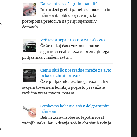
Kaj so infrardeči grelni paneli?
Infrardeči grelni paneli so moderna in
učinkovita oblika ogrevanja, ki
postopoma pridobiva na priljubljenosti v
z.
domovih …
Več tovornega prostora za naš avto
Če že nekaj časa vozimo, smo se
sigurno srečali s težavo premajhnega
prtljažnika v našem avtu. …
o
Čemu služijo pregradne mreže za avto
in kako izbrati pravo?
Če v prtljažniku osebnega vozila ali v
svojem tovornem kombiju pogosto prevažate
različne vrste tovora, potem …
Strokovno beljenje zob z dolgotrajnim
učinkom
Beli in zdravi zobje so lepotni ideal
zadnjih nekaj let. Zdravje zob in obzobnih tkiv je
ko
…