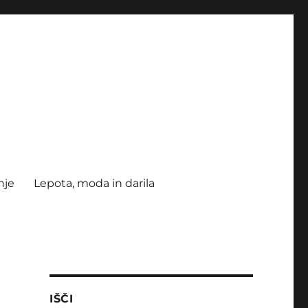
nje
Lepota, moda in darila
IŠČI