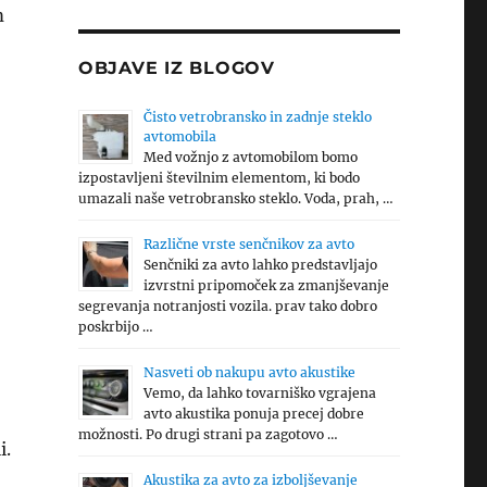
m
OBJAVE IZ BLOGOV
Čisto vetrobransko in zadnje steklo
avtomobila
Med vožnjo z avtomobilom bomo
izpostavljeni številnim elementom, ki bodo
umazali naše vetrobransko steklo. Voda, prah, …
Različne vrste senčnikov za avto
Senčniki za avto lahko predstavljajo
izvrstni pripomoček za zmanjševanje
segrevanja notranjosti vozila. prav tako dobro
poskrbijo …
Nasveti ob nakupu avto akustike
Vemo, da lahko tovarniško vgrajena
avto akustika ponuja precej dobre
možnosti. Po drugi strani pa zagotovo …
i.
Akustika za avto za izboljševanje