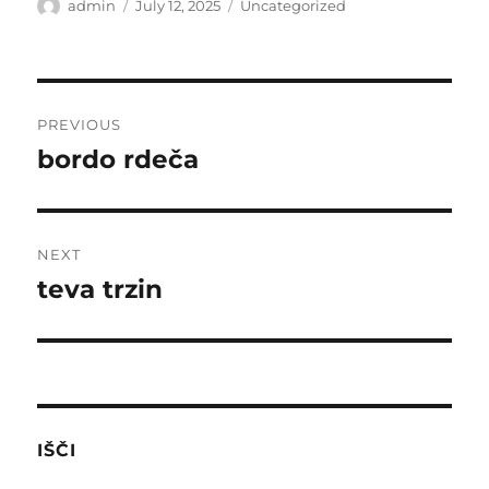
Author
Posted
Categories
admin
July 12, 2025
Uncategorized
on
Post
PREVIOUS
navigation
bordo rdeča
Previous
post:
NEXT
teva trzin
Next
post:
IŠČI