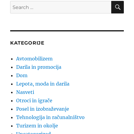
SE
Search
for:
KATEGORIJE
Avtomobilizem
Darila in promocija
Dom
Lepota, moda in darila
Nasveti
Otroci in igrače
Posel in izobraževanje
Tehnologija in računalništvo
Turizem in okolje