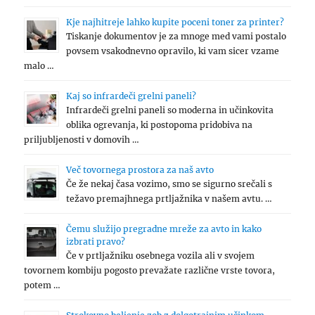
Kje najhitreje lahko kupite poceni toner za printer?
Tiskanje dokumentov je za mnoge med vami postalo
povsem vsakodnevno opravilo, ki vam sicer vzame
malo …
Kaj so infrardeči grelni paneli?
Infrardeči grelni paneli so moderna in učinkovita
oblika ogrevanja, ki postopoma pridobiva na
priljubljenosti v domovih …
Več tovornega prostora za naš avto
Če že nekaj časa vozimo, smo se sigurno srečali s
težavo premajhnega prtljažnika v našem avtu. …
Čemu služijo pregradne mreže za avto in kako
izbrati pravo?
Če v prtljažniku osebnega vozila ali v svojem
tovornem kombiju pogosto prevažate različne vrste tovora,
potem …