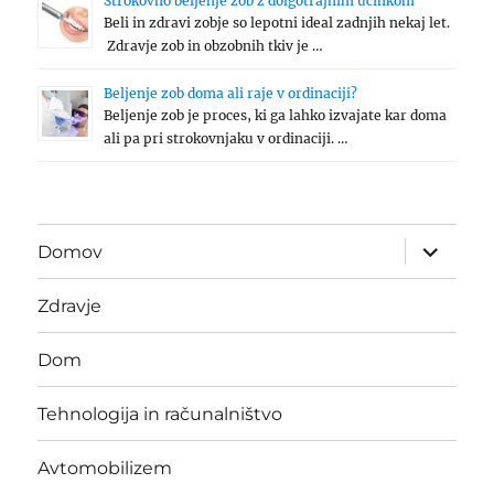
Strokovno beljenje zob z dolgotrajnim učinkom
Beli in zdravi zobje so lepotni ideal zadnjih nekaj let.
Zdravje zob in obzobnih tkiv je …
Beljenje zob doma ali raje v ordinaciji?
Beljenje zob je proces, ki ga lahko izvajate kar doma
ali pa pri strokovnjaku v ordinaciji. …
expand
Domov
child
menu
Zdravje
Dom
Tehnologija in računalništvo
Avtomobilizem