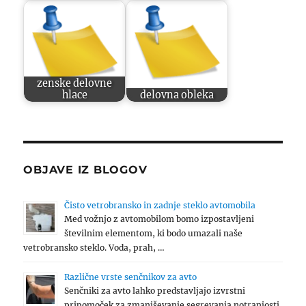
zenske delovne
hlace
delovna obleka
OBJAVE IZ BLOGOV
Čisto vetrobransko in zadnje steklo avtomobila
Med vožnjo z avtomobilom bomo izpostavljeni
številnim elementom, ki bodo umazali naše
vetrobransko steklo. Voda, prah, …
Različne vrste senčnikov za avto
Senčniki za avto lahko predstavljajo izvrstni
pripomoček za zmanjševanje segrevanja notranjosti