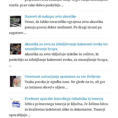
vozila. prav tako dobro poskrbijo …
Nasveti ob nakupu avto akustike
Vemo, da lahko tovarniško vgrajena avto akustika
ponuja precej dobre možnosti. Po drugi strani pa
zagotovo …
Akustika za avto za izboljševanje kakovosti zvoka ter
zmanjševanje hrupa
Akustika za avto vključuje izdelke in rešitve, ki
poskrbijo za izboljšanje kakovosti zvoka, za zmanjšanje hrupa,
…
Umetnost ustvarjanja spominov za vse življenje
Vsaka poroka je zgodba zase. Ne glede na to, ali gre
za intimen obred v ožjem …
Prednost uporabe laserskega tiskalnika in tonerja
Izbira primernega tonerja je ključna, če želimo hitro
in kvalitetno izdelovati slike in dokumente. Tonerji
uporabljajo …