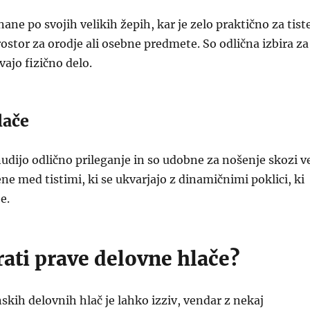
ane po svojih velikih žepih, kar je zelo praktično za tist
rostor za orodje ali osebne predmete. So odlična izbira za
vajo fizično delo.
lače
nudijo odlično prileganje in so udobne za nošenje skozi v
ene med tistimi, ki se ukvarjajo z dinamičnimi poklici, ki
e.
ati prave delovne hlače?
nskih delovnih hlač je lahko izziv, vendar z nekaj