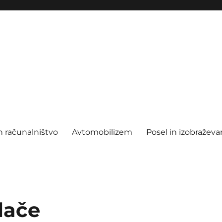
n računalništvo
Avtomobilizem
Posel in izobraževa
lače