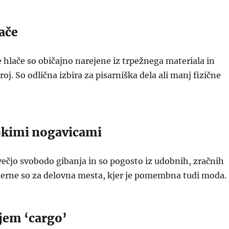
ače
 hlače so običajno narejene iz trpežnega materiala in
oj. So odlična izbira za pisarniška dela ali manj fizične
rokimi nogavicami
večjo svobodo gibanja in so pogosto iz udobnih, zračnih
merne so za delovna mesta, kjer je pomembna tudi moda.
jem ‘cargo’