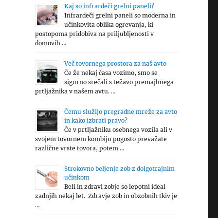
Kaj so infrardeči grelni paneli?
Infrardeči grelni paneli so moderna in
učinkovita oblika ogrevanja, ki
postopoma pridobiva na priljubljenosti v
domovih …
Več tovornega prostora za naš avto
Če že nekaj časa vozimo, smo se
sigurno srečali s težavo premajhnega
prtljažnika v našem avtu. …
Čemu služijo pregradne mreže za avto
in kako izbrati pravo?
Če v prtljažniku osebnega vozila ali v
svojem tovornem kombiju pogosto prevažate
različne vrste tovora, potem …
Strokovno beljenje zob z dolgotrajnim
učinkom
Beli in zdravi zobje so lepotni ideal
zadnjih nekaj let. Zdravje zob in obzobnih tkiv je
…