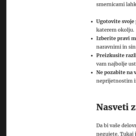
smernicami lahk
Ugotovite svoje
katerem okolju.
Izberite pravi m
naravnimi in sin
Preizkusite razli
vam najbolje ust
Ne pozabite na v
neprijetnostim 
Nasveti 
Da bi vaše delov
negujete. Tukaj 