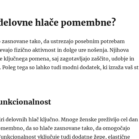
 delovne hlače pomembne?
o zasnovane tako, da ustrezajo posebnim potrebam
tevajo fizično aktivnost in dolge ure nošenja. Njihova
e ključnega pomena, saj zagotavljajo zaščito, udobje in
 Poleg tega so lahko tudi modni dodatek, ki izraža vaš st
funkcionalnost
biri delovnih hlač ključno. Mnoge ženske preživijo cel dan
 pomembno, da so hlače zasnovane tako, da omogočajo
Funkcionalnost vključuje tudi dodatne žepe, elastične