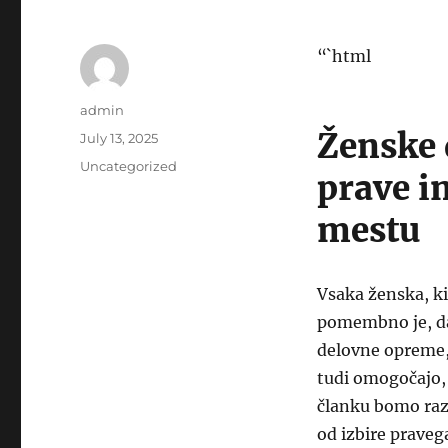
“`html
Author
admin
Ženske 
Posted
July 13, 2025
on
Categories
Uncategorized
prave i
mestu
Vsaka ženska, ki
pomembno je, da
delovne opreme, 
tudi omogočajo,
članku bomo razi
od izbire praveg