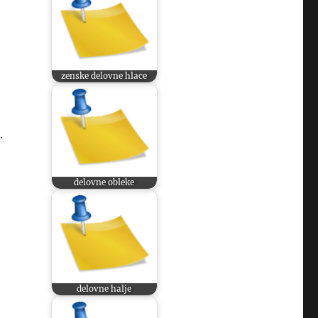
zenske delovne hlace
.
delovne obleke
delovne halje