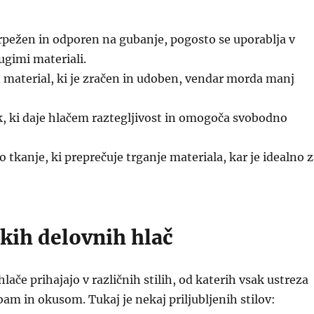
rpežen in odporen na gubanje, pogosto se uporablja v
ugimi materiali.
material, ki je zračen in udoben, vendar morda manj
 ki daje hlačem raztegljivost in omogoča svobodno
tkanje, ki preprečuje trganje materiala, kar je idealno 
kih delovnih hlač
lače prihajajo v različnih stilih, od katerih vsak ustreza
m in okusom. Tukaj je nekaj priljubljenih stilov: