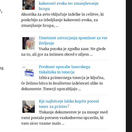
kakovosti zvoka ter zmanjševanje
hrupa
e,
Akustika za avto vključuje izdelke in rešitve, ki
poskrbijo za izboljšanje kakovosti zvoka, za
zmanjšanje hrupa, …
Umetnost ustvarjanja spominov za vse
življenje
Vsaka poroka je zgodba zase. Ne glede
na to, ali gre za intimen obred v ožjem …
Prednost uporabe laserskega
es
tiskalnika in tonerja
Izbira primernega tonerja je ključna,
če želimo hitro in kvalitetno izdelovati slike in
dokumente. Tonerji uporabljajo …
Kje najhitreje lahko kupite poceni
toner za printer?
Tiskanje dokumentov je za mnoge med
vami postalo povsem vsakodnevno opravilo, ki
vam sicer vzame malo …