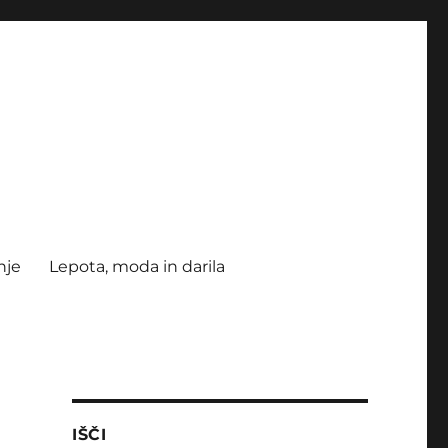
nje
Lepota, moda in darila
IŠČI