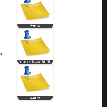
ženska
za
ženska delovna oblačila
zenske