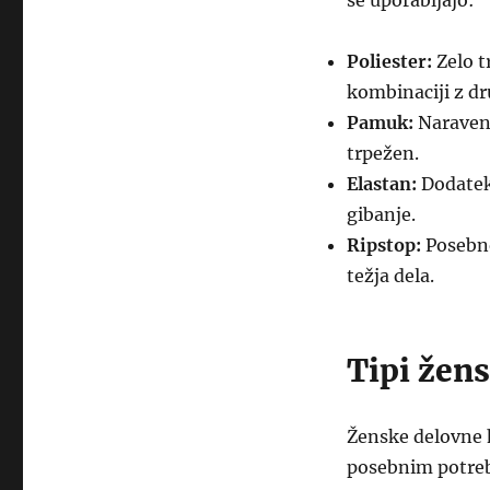
se uporabljajo:
Poliester:
Zelo t
kombinaciji z dr
Pamuk:
Naraven 
trpežen.
Elastan:
Dodatek,
gibanje.
Ripstop:
Posebno 
težja dela.
Tipi žens
Ženske delovne h
posebnim potreba