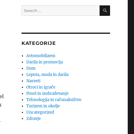
SEARCH
Search
for:
KATEGORIJE
Avtomobilizem
Darila in promocija
Dom
Lepota, moda in darila
Nasveti
Otroci in igrače
Posel in izobraževanje
el
Tehnologija in računalništvo
k
Turizem in okolje
Uncategorized
Zdravje
–