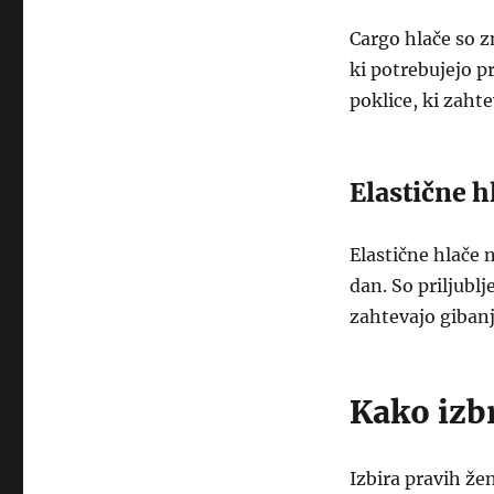
Cargo hlače so zn
ki potrebujejo p
poklice, ki zahte
Elastične h
Elastične hlače 
dan. So priljublj
zahtevajo gibanj
Kako izbr
Izbira pravih že