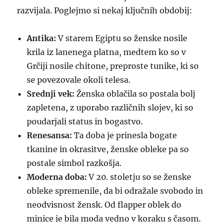
razvijala. Poglejmo si nekaj ključnih obdobij:
Antika:
V starem Egiptu so ženske nosile
krila iz lanenega platna, medtem ko so v
Grčiji nosile chitone, preproste tunike, ki so
se povezovale okoli telesa.
Srednji vek:
Ženska oblačila so postala bolj
zapletena, z uporabo različnih slojev, ki so
poudarjali status in bogastvo.
Renesansa:
Ta doba je prinesla bogate
tkanine in okrasitve, ženske obleke pa so
postale simbol razkošja.
Moderna doba:
V 20. stoletju so se ženske
obleke spremenile, da bi odražale svobodo in
neodvisnost žensk. Od flapper oblek do
minice je bila moda vedno v koraku s časom.