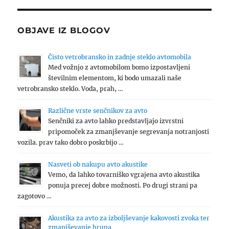
OBJAVE IZ BLOGOV
Čisto vetrobransko in zadnje steklo avtomobila
Med vožnjo z avtomobilom bomo izpostavljeni
številnim elementom, ki bodo umazali naše
vetrobransko steklo. Voda, prah, …
Različne vrste senčnikov za avto
Senčniki za avto lahko predstavljajo izvrstni
pripomoček za zmanjševanje segrevanja notranjosti
vozila. prav tako dobro poskrbijo …
Nasveti ob nakupu avto akustike
Vemo, da lahko tovarniško vgrajena avto akustika
ponuja precej dobre možnosti. Po drugi strani pa
zagotovo …
Akustika za avto za izboljševanje kakovosti zvoka ter
zmanjševanje hrupa