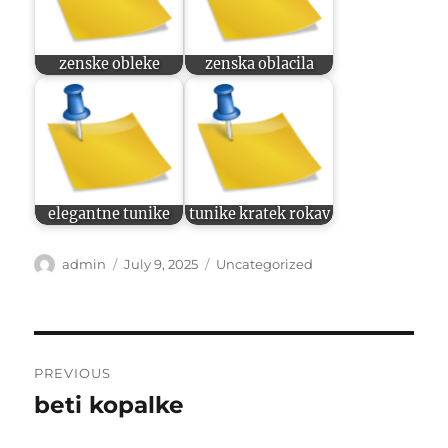
zenske obleke
zenska oblacila
elegantne tunike
tunike kratek rokav
Author
Posted
Categories
admin
July 9, 2025
Uncategorized
on
Post
PREVIOUS
navigation
beti kopalke
Previous
post: