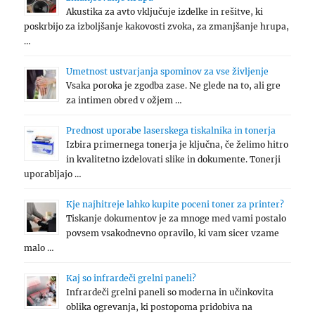
Akustika za avto vključuje izdelke in rešitve, ki
poskrbijo za izboljšanje kakovosti zvoka, za zmanjšanje hrupa,
…
Umetnost ustvarjanja spominov za vse življenje
Vsaka poroka je zgodba zase. Ne glede na to, ali gre
za intimen obred v ožjem …
Prednost uporabe laserskega tiskalnika in tonerja
Izbira primernega tonerja je ključna, če želimo hitro
in kvalitetno izdelovati slike in dokumente. Tonerji
uporabljajo …
Kje najhitreje lahko kupite poceni toner za printer?
Tiskanje dokumentov je za mnoge med vami postalo
povsem vsakodnevno opravilo, ki vam sicer vzame
malo …
Kaj so infrardeči grelni paneli?
Infrardeči grelni paneli so moderna in učinkovita
oblika ogrevanja, ki postopoma pridobiva na