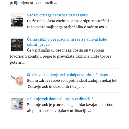
priljubljenosti v domovih …
Več tovornega prostora za naš avto
Če že nekaj časa vozimo, smo se sigurno srečali s
težavo premajhnega prtljažnika v našem avtu. …
Čemu služijo pregradne mreže za avto in kako
izbrati pravo?
Če v prtljažniku osebnega vozila ali v svojem
tovornem kombiju pogosto prevažate različne vrste tovora,
potem …
Strokovno beljenje zob z dolgotrajnim učinkom
Beli in zdravi zobje so lepotni ideal zadnjih nekaj let.
Zdravje zob in obzobnih tkiv je …
Beljenje zob doma ali raje v ordinaciji?
Beljenje zob je proces, ki ga lahko izvajate kar doma
ali pa pri strokovnjaku v ordinaciji. …