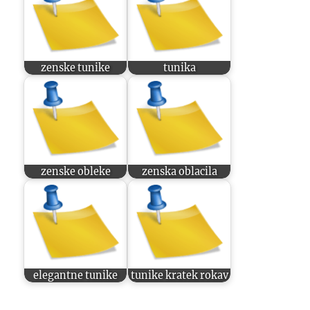
zenske tunike
tunika
zenske obleke
zenska oblacila
elegantne tunike
tunike kratek rokav