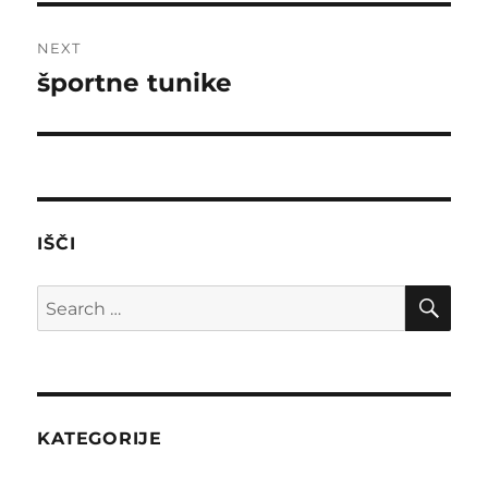
NEXT
športne tunike
Next
post:
IŠČI
SE
Search
for:
KATEGORIJE