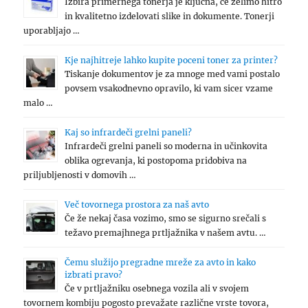
Izbira primernega tonerja je ključna, če želimo hitro
in kvalitetno izdelovati slike in dokumente. Tonerji
uporabljajo …
Kje najhitreje lahko kupite poceni toner za printer?
Tiskanje dokumentov je za mnoge med vami postalo
povsem vsakodnevno opravilo, ki vam sicer vzame
malo …
Kaj so infrardeči grelni paneli?
Infrardeči grelni paneli so moderna in učinkovita
oblika ogrevanja, ki postopoma pridobiva na
priljubljenosti v domovih …
Več tovornega prostora za naš avto
Če že nekaj časa vozimo, smo se sigurno srečali s
težavo premajhnega prtljažnika v našem avtu. …
Čemu služijo pregradne mreže za avto in kako
izbrati pravo?
Če v prtljažniku osebnega vozila ali v svojem
tovornem kombiju pogosto prevažate različne vrste tovora,