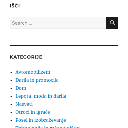
IŠČI
SE
Search
for:
KATEGORIJE
Avtomobilizem
Darila in promocija
Dom
Lepota, moda in darila
Nasveti
Otroci in igrače
Posel in izobraževanje