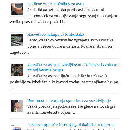
Različne vrste senčnikov za avto
Senčniki za avto lahko predstavljajo izvrstni
pripomoček za zmanjševanje segrevanja notranjosti
vozila. prav tako dobro poskrbijo …
Nasveti ob nakupu avto akustike
Vemo, da lahko tovarniško vgrajena avto akustika
ponuja precej dobre možnosti. Po drugi strani pa
zagotovo …
Akustika za avto za izboljševanje kakovosti zvoka ter
zmanjševanje hrupa
Akustika za avto vključuje izdelke in rešitve, ki
poskrbijo za izboljšanje kakovosti zvoka, za zmanjšanje hrupa,
…
Umetnost ustvarjanja spominov za vse življenje
Vsaka poroka je zgodba zase. Ne glede na to, ali gre
za intimen obred v ožjem …
Prednost uporabe laserskega tiskalnika in tonerja