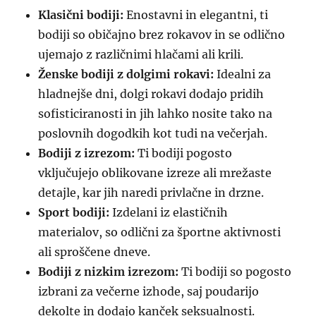
Klasični bodiji:
Enostavni in elegantni, ti
bodiji so običajno brez rokavov in se odlično
ujemajo z različnimi hlačami ali krili.
Ženske bodiji z dolgimi rokavi:
Idealni za
hladnejše dni, dolgi rokavi dodajo pridih
sofisticiranosti in jih lahko nosite tako na
poslovnih dogodkih kot tudi na večerjah.
Bodiji z izrezom:
Ti bodiji pogosto
vključujejo oblikovane izreze ali mrežaste
detajle, kar jih naredi privlačne in drzne.
Sport bodiji:
Izdelani iz elastičnih
materialov, so odlični za športne aktivnosti
ali sproščene dneve.
Bodiji z nizkim izrezom:
Ti bodiji so pogosto
izbrani za večerne izhode, saj poudarijo
dekolte in dodajo kanček seksualnosti.